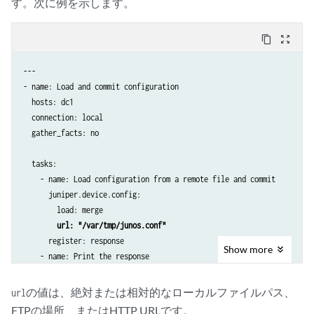
す。次に例を示します。
content_copy
zoom_out_map
---

- name: Load and commit configuration

  hosts: dc1

  connection: local

  gather_facts: no

  tasks:

    - name: Load configuration from a remote file and commit

      juniper.device.config:

        load: merge

url: "/var/tmp/junos.conf"
      register: response

Show
more
    - name: Print the response

      ansible.builtin.debug:

        var: response
の値は、絶対または相対的なローカルファイルパス、
url
FTPの場所、またはHTTP URLです。