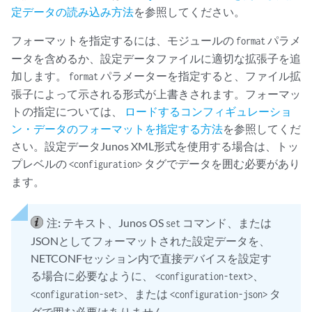
定データの読み込み方法
を参照してください。
フォーマットを指定するには、モジュールの
パラメ
format
ータを含めるか、設定データファイルに適切な拡張子を追
加します。
パラメーターを指定すると、ファイル拡
format
張子によって示される形式が上書きされます。フォーマッ
トの指定については、
ロードするコンフィギュレーショ
ン・データのフォーマットを指定する方法
を参照してくだ
さい。設定データJunos XML形式を使用する場合は、トッ
プレベルの
タグでデータを囲む必要があり
<configuration>
ます。
注:
テキスト、Junos OS
コマンド、または
set
JSONとしてフォーマットされた設定データを、
NETCONFセッション内で直接デバイスを設定す
る場合に必要なように、
、
<configuration-text>
、または
タ
<configuration-set>
<configuration-json>
グで囲む必要はありません。