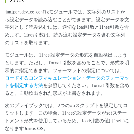
モジュールでは、文字列のリストか
juniper.device.config
ら設定データを読み込むことができます。設定データを文
字列として読み込むには、適切な
引数と
引数を含
load
lines
めます。
引数は、読み込む設定データを含む文字列
lines
のリストを取ります。
モジュールは、
設定データの形式を自動検出しよう
lines
とします。ただし、
引数を含めることで、形式を明
format
示的に指定できます。フォーマットの指定については、
ロードするコンフィギュレーション・データのフォーマッ
トを指定する方法
を参照してください。
引数を含め
format
ると、自動検出された形式が上書きされます。
次のプレイブックでは、2つのopスクリプトを設定してコ
ミットします。この場合、
の設定データが
ステー
lines
set
トメント形式を使用しているため、
引数の値は
に
load
'set'
なりますJunos OS。