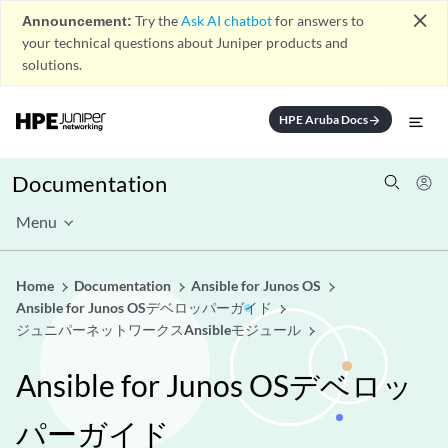
close
Announcement:
Try the
Ask AI chatbot
for answers to
your technical questions about Juniper products and
solutions.
HPE Aruba Docs
arrow_forward
Documentation
Menu
Home
Documentation
Ansible for Junos OS
Ansible for Junos OSデベロッパーガイド
ジュニパーネットワークスAnsibleモジュール
Ansible for Junos OSデベロッ
パーガイド