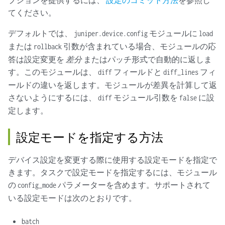
てください。
デフォルトでは、
モジュールに
juniper.device.config
load
または
引数が含まれている場合、モジュールの応
rollback
答は設定変更を
差分
またはパッチ形式で自動的に返しま
す。このモジュールは、
フィールドと
フィ
diff
diff_lines
ールドの違いを返します。モジュールが差異を計算して返
さないようにするには、
モジュール引数を
に設
diff
false
定します。
設定モードを指定する方法
デバイス設定を変更する際に使用する設定モードを指定で
きます。タスクで設定モードを指定するには、モジュール
の
パラメーターを含めます。サポートされて
config_mode
いる設定モードは次のとおりです。
batch