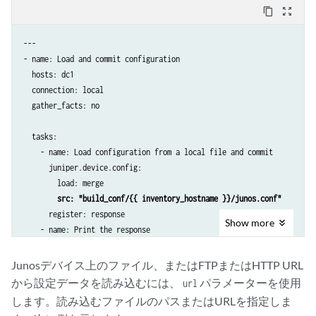
content_copy
zoom_out_map
---

- name: Load and commit configuration

  hosts: dc1

  connection: local

  gather_facts: no

  tasks:

    - name: Load configuration from a local file and commit

      juniper.device.config:

        load: merge

src: "build_conf/{{ inventory_hostname }}/junos.conf"
      register: response

Show
more
    - name: Print the response

      ansible.builtin.debug:

        var: response
Junosデバイス上のファイル、またはFTPまたはHTTP URL
から設定データを読み込むには、
パラメーターを使用
url
します。読み込むファイルのパスまたはURLを指定しま