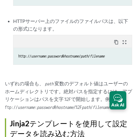
HTTPサーバー上のファイルのファイルパスは、以下
の形式になります。
content_copy
zoom_out_map
http://
username
:
password
@
hostname
/
path
/
filename
いずれの場合も、
変数のデフォルト値はユーザーの
path
ホームディレクトリです。絶対パスを指定するには、アプ
リケーションはパスを文字
で開始します。例:
%2F
Ask AI
。
ftp://
username
:
password
@
hostname
/%2F
path
/
filename
Jinja2テンプレートを使用して設定
データを読み込む方法