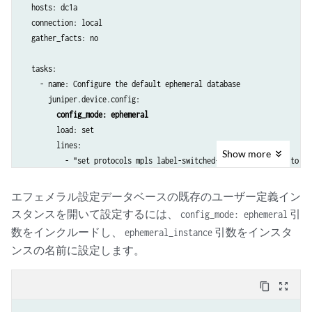
  hosts: dc1a

  connection: local

  gather_facts: no

  tasks:

    - name: Configure the default ephemeral database

      juniper.device.config:

config_mode: ephemeral
        load: set

        lines:

Show
more
          - "set protocols mpls label-switched-path to-hastings to 19
エフェメラル設定データベースの既存のユーザー定義イン
スタンスを開いて設定するには、
引
config_mode: ephemeral
数をインクルードし、
引数をインスタ
ephemeral_instance
ンスの名前に設定します。
content_copy
zoom_out_map