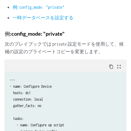
例:
config_mode: "private"
一時データベースを設定する
例:config_mode: "private"
次のプレイブックでは
設定モードを使用して、候
private
補の設定のプライベートコピーを変更します。
content_copy
zoom_out_map
---

- name: Configure Device

  hosts: dc1

  connection: local

  gather_facts: no

  tasks:

    - name: Configure op script
