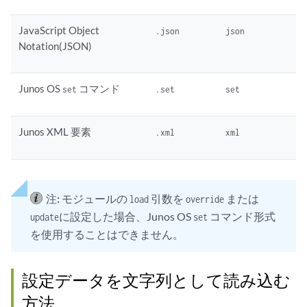
JavaScript Object
.json
json
Notation(JSON)
Junos OS
コマンド
set
.set
set
Junos XML 要素
.xml
xml
注:
モジュールの
引数を
または
load
override
に設定した場合、Junos OS
コマンド形式
update
set
を使用することはできません。
設定データを文字列として読み込む
方法