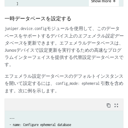
Show
more
    ]

}

一時データベースを設定する
PLAY RECAP ***********************************************************
モジュールを使用して、このデータ
juniper.device.config
dc1a.example.net  : ok=2    changed=1    unreachable=0    failed=0   
ベースをサポートするデバイス上の
エフェメラル設定デー
タベース
を更新できます。エフェメラルデータベースは、
Junosデバイスで設定更新を実行するための高速なプログ
ラムインターフェイスを提供する代替設定データベースで
す。
エフェメラル設定データベースのデフォルトインスタンス
を開いて設定するには、
引数を含め
config_mode: ephemeral
ます。次に例を示します。
content_copy
zoom_out_map
---

- name: Configure ephemeral database 
