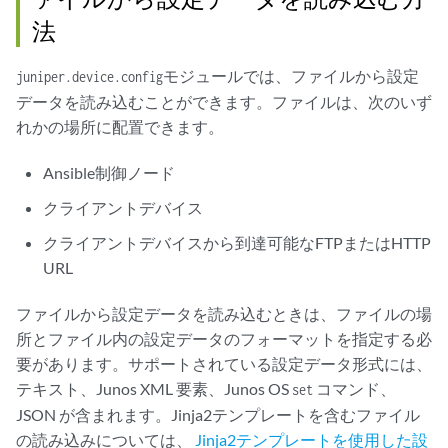
                }

法
              }

            }

モジュールでは、ファイルから設定
juniper.device.config
      register: response

データを読み込むことができます。ファイルは、次のいず
    - name: "Print the response"

れかの場所に配置できます。
      ansible.builtin.debug:

        var: response
Ansible制御ノード
クライアントデバイス
クライアントデバイスから到達可能なFTPまたはHTTP
URL
ファイルから設定データを読み込むときは、ファイルの場
所とファイル内の設定データのフォーマットを指定する必
要があります。サポートされている設定データ形式には、
テキスト、Junos XML 要素、Junos OS
コマンド、
set
JSON が含まれます。Jinja2テンプレートを含むファイル
の読み込みについては、
Jinja2テンプレートを使用した設