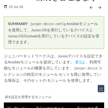
23-Jul-26
date_range
arrow_backward
arrow_forward
Ansibleモジュール
juniper.device.config
を使用して、Junos OSを実行しているデバイスと
Junos OS Evolvedを実行しているデバイスの設定を管
理できます。
ジュニパーネットワークスは、Junosデバイスを設定でき
るAnsibleモジュールを提供しています。
表1は
、利用可
能なモジュールの概要を示しています。
コ
juniper.device
レクションの特定のモジュール セットを既に使用してい
る場合は、そのセットの モジュール を使用します。
zoom_out_map
表1:
設定を管理するモジュール
コレクション
モジュールセット
モジュール名