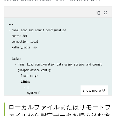
content_copy
zoom_out_map
---

- name: Load and commit configuration

  hosts: dc1

  connection: local

  gather_facts: no

  tasks:

    - name: Load configuration data using strings and commit

      juniper.device.config:

        load: merge

lines:
          - |

Show
more
            system { 

              scripts {

                op {

ローカルファイルまたはリモートフ
                  file bgp.slax;

ァイルから設定データを読み込む方
                  file bgp-neighbor.slax;
