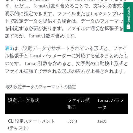
す。ただし、
引数を含めることで、文字列の書式を
format
Feedback
明示的に指定できます。ファイルまたはJinja2テンプレー
トで設定データを提供する場合は、データのフォーマット
を指定する必要があります。ファイルに適切な拡張子を追
加するか、
引数を含めます。
format
表3
は、設定データでサポートされている形式と、ファイ
ル拡張子と
パラメーターに対応する値をまとめたも
format
のです。
引数を含めると、文字列の自動検出形式と
format
ファイル拡張子で示される形式の両方が上書きされます。
表3:
設定データのフォーマットの指定
設定データ形式
ファイル拡
パラメ
format
張子
ータ
CLI設定ステートメント
.conf
text
(テキスト)