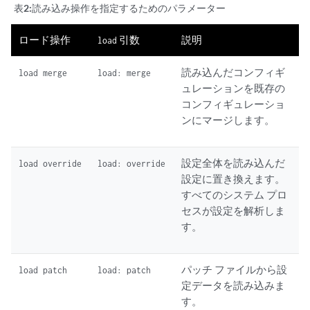
表2:
読み込み操作を指定するためのパラメーター
ロード操作
引数
説明
load
読み込んだコンフィギ
load merge
load: merge
ュレーションを既存の
コンフィギュレーショ
ンにマージします。
設定全体を読み込んだ
load override
load: override
設定に置き換えます。
すべてのシステム プロ
セスが設定を解析しま
す。
パッチ ファイルから設
load patch
load: patch
定データを読み込みま
す。