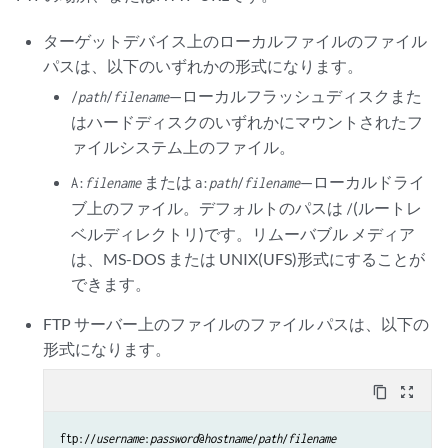
ターゲットデバイス上のローカルファイルのファイル
パスは、以下のいずれかの形式になります。
—ローカルフラッシュディスクまた
/
path
/
filename
はハードディスクのいずれかにマウントされたフ
ァイルシステム上のファイル。
または
—ローカルドライ
A:
filename
a:
path
/
filename
ブ上のファイル。デフォルトのパスは
(ルートレ
/
ベルディレクトリ)です。リムーバブル メディア
は、MS-DOS または UNIX(UFS)形式にすることが
できます。
FTP サーバー上のファイルのファイル パスは、以下の
形式になります。
content_copy
zoom_out_map
ftp://
username
:
password
@
hostname
/
path
/
filename