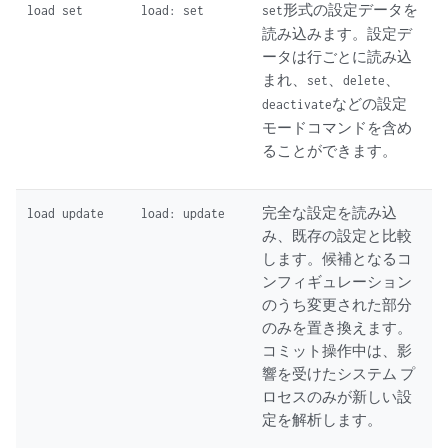
形式の設定データを
load set
load: set
set
読み込みます。設定デ
ータは行ごとに読み込
まれ、
、
、
set
delete
などの設定
deactivate
モードコマンドを含め
ることができます。
完全な設定を読み込
load update
load: update
み、既存の設定と比較
します。候補となるコ
ンフィギュレーション
のうち変更された部分
のみを置き換えます。
コミット操作中は、影
響を受けたシステム プ
ロセスのみが新しい設
定を解析します。