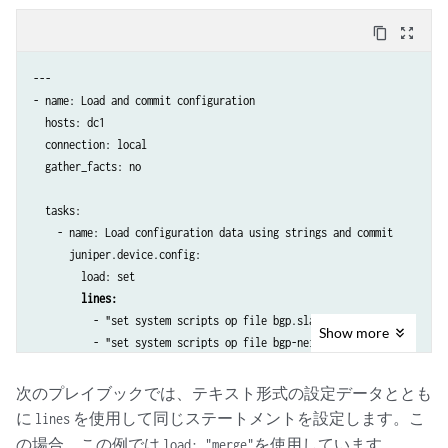
content_copy
zoom_out_map
---

- name: Load and commit configuration

  hosts: dc1

  connection: local

  gather_facts: no

  tasks:

    - name: Load configuration data using strings and commit

      juniper.device.config:

        load: set

lines:
          - "set system scripts op file bgp.slax"

Show
more
          - "set system scripts op file bgp-neighbor.slax"

      register: response

    - name: Print the response

次のプレイブックでは、テキスト形式の設定データととも
      ansible.builtin.debug:

に
を使用して同じステートメントを設定します。こ
lines
        var: response
の場合、この例では
を使用しています。
load: "merge"