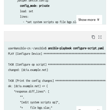
      juniper.device.config:

config_mode: private
        load: set

        lines:

Show
more
          - "set system scripts op file bgp.slax"

      register: response

    - name: Print the config changes

content_copy
zoom_out_map
      ansible.builtin.debug:

        var: response.diff_lines
user@ansible-cn:~/ansible$ 
ansible-playbook configure-script.yaml
PLAY [Configure Device] **********************************************
TASK [Configure op script] *******************************************
changed: [dc1a.example.net]

TASK [Print the config changes] **************************************
ok: [dc1a.example.net] => {

    "response.diff_lines": [

        "",

        "[edit system scripts op]",

        "+     file bgp.slax;"
