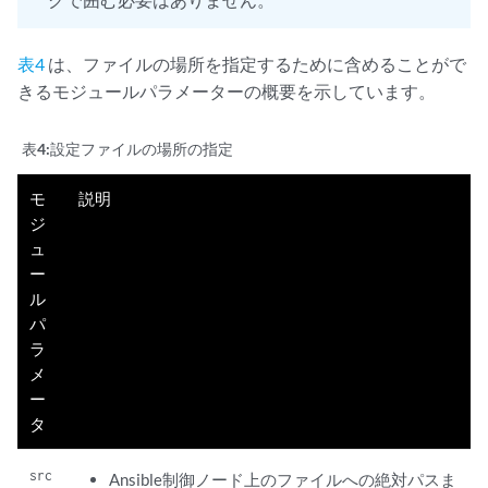
表4
は、ファイルの場所を指定するために含めることがで
きるモジュールパラメーターの概要を示しています。
表4:
設定ファイルの場所の指定
モ
説明
ジ
ュ
ー
ル
パ
ラ
メ
ー
タ
src
Ansible制御ノード上のファイルへの絶対パスま