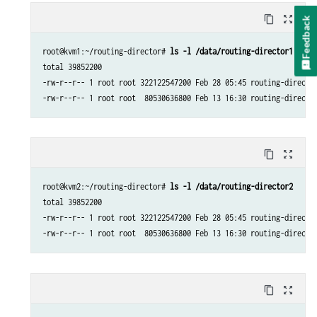
content_copy
zoom_out_map
Feedback
root@kvm1:~/routing-director# 
ls -l /data/routing-director1
total 39852200

-rw-r--r-- 1 root root 322122547200 Feb 28 05:45 routing-director
-rw-r--r-- 1 root root  80530636800 Feb 13 16:30 routing-directo
content_copy
zoom_out_map
root@kvm2:~/routing-director# 
ls -l /data/routing-director2
total 39852200

-rw-r--r-- 1 root root 322122547200 Feb 28 05:45 routing-director
-rw-r--r-- 1 root root  80530636800 Feb 13 16:30 routing-directo
content_copy
zoom_out_map