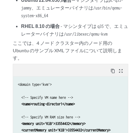
pc-q35-
、エミュレーターバイナリは
jammy
/usr/bin/qemu-
system-x86_64
RHEL 8.10 の場合
- マシンタイプは
で、エミュ
q35
レーターバイナリは
/usr/libexec/qemu-kvm
ここでは、4 ノード クラスター内のノード用の
Ubuntu のサンプル XML ファイルについて説明しま
す。
content_copy
zoom_out_map
<domain type='kvm'>

  <!-- Specify VM name here -->

<name>routing-director1</name>
  <!-- Specify VM RAM size here -->

<memory unit='KiB'>33554432</memory>

  <currentMemory unit='KiB'>33554432</currentMemory>