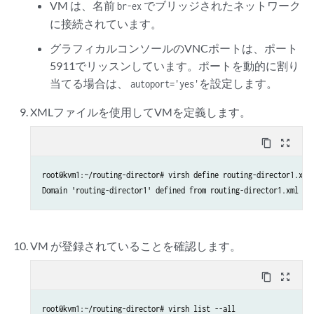
VM は、名前
でブリッジされたネットワーク
br-ex
    </controller>

    <timer name='hpet' present='no'/>

に接続されています。
    <controller type='virtio-serial' index='0'>

  </clock>

      <address type='pci' domain='0x0000' bus='0x04' slot='0x00' 
  <on_poweroff>destroy</on_poweroff>

グラフィカルコンソールのVNCポートは、ポート
    </controller>

  <on_reboot>restart</on_reboot>

5911でリッスンしています。ポートを動的に割り
 <interface type='bridge'>
  <on_crash>destroy</on_crash>

当てる場合は、
を設定します。
autoport='yes'
      <!-- Specify the linux bridge name for the VM to attach to 
  <pm>

<source bridge='br-ex'/>
    <suspend-to-mem enabled='no'/>

XMLファイルを使用してVMを定義します。
      <model type='virtio'/>

    <suspend-to-disk enabled='no'/>

      <address type='pci' domain='0x0000' bus='0x01' slot='0x00' 
  </pm>

content_copy
zoom_out_map
    </interface>

  <devices>

    <serial type='pty'>

root@kvm1:~/routing-director# virsh define routing-director1.xml

      <target type='isa-serial' port='0'>

    <!--

        <model name='isa-serial'/>

    For Ubuntu 22.04 KVM use /usr/bin/qemu-system-x86_64 as emula
      </target>

    For RHEL 8.10 KVM use /usr/libexec/qemu-kvm as emulator

    </serial>

    -->

    <console type='pty'>

  <emulator>/usr/libexec/qemu-kvm</emulator>
VM が登録されていることを確認します。
      <target type='serial' port='0'/>

    </console>

    <disk type='file' device='disk'>

content_copy
zoom_out_map
    <channel type='unix'>

      <driver name='qemu' type='raw' cache='none' discard='ignore
      <target type='virtio' name='org.qemu.guest_agent.0'/>

      <!-- Specify the path to the 1st virtual disk for the main 
root@kvm1:~/routing-director# virsh list --all
