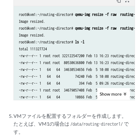
content_copy
zoom_out_map
root@kvm1:~/routing-director# 
qemu-img resize -f raw  routing-di
Image resized.

root@kvm1:~/routing-director# 
qemu-img resize -f raw  routing-di
Image resized.

root@kvm1:~/routing-director# 
ls -l
total 111327724

-rw-r--r-- 1 root root 322122547200 Feb 13 16:23 routing-director
-rw-r--r-- 1 root root  80530636800 Feb 13 16:23 routing-director
-rw-r--r-- 1   64   64  34630534656 Feb  5 10:08 routing-director
-rw-r--r-- 1   64   64        74240 Feb  5 10:08 routing-director
-rw-r--r-- 1   64   64          394 Feb  5 09:26 routing-director
-rw-r--r-- 1 root root  34679057408 Feb  5 10:08 routing-director
Show
more
VMファイルを配置するフォルダーを作成します。
たとえば、VM1の場合は
で
/data/routing-director1/
す。