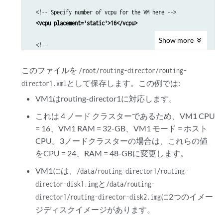
<source file='/data/routing-director1/routing-director-dis
  <!-- Specify number of vcpu for the VM here -->

      <target dev='vda' bus='virtio'/>

 <vcpu placement='static'>16</vcpu>
      <boot order='1'/>

Show
more
      <address type='pci' domain='0x0000' bus='0x05' slot='0x00' 
  <!--

    </disk>

  For Ubuntu 22.04 KVM use pc-q35-jammy as machine type

    <disk type='file' device='disk'>

  For RHEL 8.10 KVM use q53 as machine type

このファイルを
/root/routing-director/routing-
      <driver name='qemu' type='raw' cache='none' discard='ignore
  -->

として保存します。この例では:
director1.xml
      <!-- Specify the path to the 2nd virtual disk for the CEPH 
  <os>

<source file='/data/routing-director1/routing-director-dis
VM1はrouting-director1に対応します。
<type arch='x86_64' machine='q35'>hvm</type>
      <target dev='vdb' bus='virtio'/>

  </os>

これは 4 ノード クラスターであるため、VM1 CPU
      <address type='pci' domain='0x0000' bus='0x06' slot='0x00' 
= 16、VM1 RAM = 32-GB、VM1 モード = ホスト
    </disk>

  <features>

CPU。3ノードクラスターの場合は、これらの値
    <controller type='usb' index='0' model='qemu-xhci' ports='15'
    <acpi/>

      <address type='pci' domain='0x0000' bus='0x02' slot='0x00' 
をCPU = 24、RAM = 48-GBに変更します。
    <apic/>

    </controller>

    <vmport state='off'/>

VM1には、
/data/routing-director1/routing-
    <controller type='scsi' index='0' model='virtio-scsi'>

  </features>

と
director-disk1.img
/data/routing-
      <address type='pci' domain='0x0000' bus='0x03' slot='0x00' 
  <cpu mode='host-passthrough' check='none' migratable='on'/>

    </controller>

に2つのイメー
director1/routing-director-disk2.img
  <clock offset='utc'>

    <controller type='sata' index='0'>

ジディスクイメージがあります。
    <timer name='rtc' tickpolicy='catchup'/>

      <address type='pci' domain='0x0000' bus='0x00' slot='0x1f' 
    <timer name='pit' tickpolicy='delay'/>
