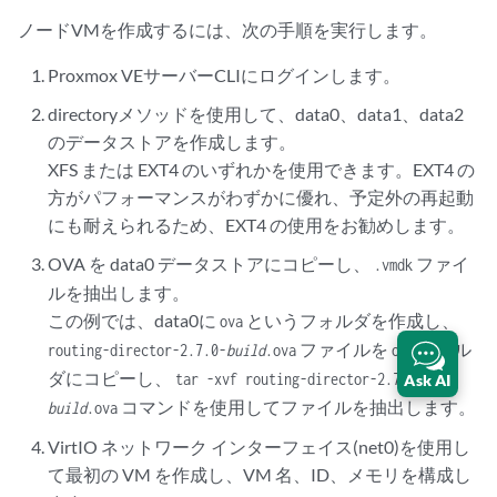
ノードVMを作成するには、次の手順を実行します。
Proxmox VEサーバーCLIにログインします。
directoryメソッドを使用して、data0、data1、data2
のデータストアを作成します。
XFS または EXT4 のいずれかを使用できます。EXT4 の
方がパフォーマンスがわずかに優れ、予定外の再起動
にも耐えられるため、EXT4 の使用をお勧めします。
OVA を data0 データストアにコピーし、
ファイ
.vmdk
ルを抽出します。
この例では、data0に
というフォルダを作成し、
ova
ファイルを
フォル
routing-director-2.7.0-
build
.ova
ova
ダにコピーし、
tar -xvf routing-director-2.7.0-
Ask AI
コマンドを使用してファイルを抽出します。
build
.ova
VirtIO ネットワーク インターフェイス(net0)を使用し
て最初の VM を作成し、VM 名、ID、メモリを構成し