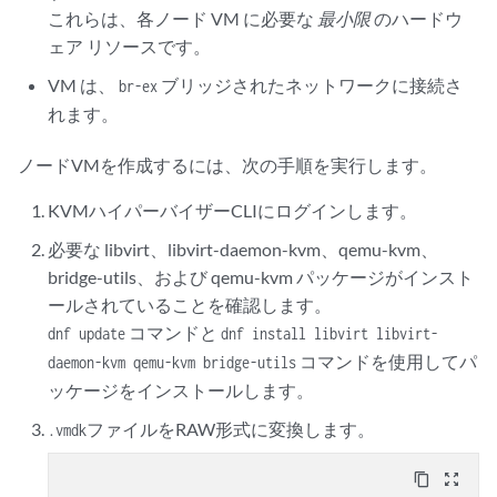
これらは、各ノード VM に必要な
最小限
のハードウ
ェア リソースです。
VM は、
ブリッジされたネットワークに接続さ
br-ex
れます。
ノードVMを作成するには、次の手順を実行します。
KVMハイパーバイザーCLIにログインします。
必要な libvirt、libvirt-daemon-kvm、qemu-kvm、
bridge-utils、および qemu-kvm パッケージがインスト
ールされていることを確認します。
コマンドと
dnf update
dnf install libvirt libvirt-
コマンドを使用してパ
daemon-kvm qemu-kvm bridge-utils
ッケージをインストールします。
ファイルをRAW形式に変換します。
.vmdk
content_copy
zoom_out_map