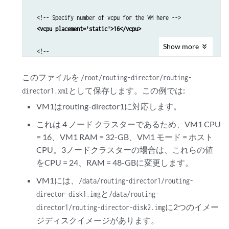
  <!-- Specify number of vcpu for the VM here -->

 <vcpu placement='static'>16</vcpu>
Show
more
  <!--

  For Ubuntu 22.04 KVM use pc-q35-jammy as machine type

  For RHEL 8.10 KVM use q53 as machine type

このファイルを
/root/routing-director/routing-
  -->

として保存します。この例では:
director1.xml
  <os>

VM1はrouting-director1に対応します。
<type arch='x86_64' machine='pc-q35-jammy'>hvm</type>
  </os>

これは 4 ノード クラスターであるため、VM1 CPU
= 16、VM1 RAM = 32-GB、VM1 モード = ホスト
  <features>

CPU。3ノードクラスターの場合は、これらの値
    <acpi/>

をCPU = 24、RAM = 48-GBに変更します。
    <apic/>

    <vmport state='off'/>

VM1には、
/data/routing-director1/routing-
  </features>

と
director-disk1.img
/data/routing-
  <cpu mode='host-passthrough' check='none' migratable='on'/>

に2つのイメー
director1/routing-director-disk2.img
  <clock offset='utc'>

ジディスクイメージがあります。
    <timer name='rtc' tickpolicy='catchup'/>
