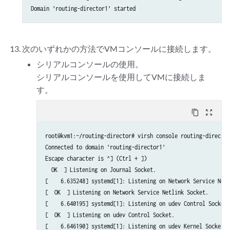
    </controller>

      <backend model='random'>/dev/urandom</backend>

    <controller type='virtio-serial' index='0'>

      <address type='pci' domain='0x0000' bus='0x08' slot='0x00' 
      <address type='pci' domain='0x0000' bus='0x04' slot='0x00' 
    </rng>

    </controller>

  </devices>

<interface type='bridge'>
次のいずれかの方法でVMコンソールに接続します。
</domain>
      <!-- Specify the linux bridge name for the VM to attach to 
シリアルコンソールの使用。
<source bridge='br-ex'/>
シリアルコンソールを使用してVMに接続しま
      <model type='virtio'/>

す。
      <address type='pci' domain='0x0000' bus='0x01' slot='0x00' 
    </interface>

content_copy
zoom_out_map
    <serial type='pty'>

      <target type='isa-serial' port='0'>

root@kvm1:~/routing-director# virsh console routing-director1
        <model name='isa-serial'/>

Connected to domain 'routing-director1'

      </target>

Escape character is ^] (Ctrl + ])

    </serial>

  OK  ] Listening on Journal Socket.

    <console type='pty'>

[    6.635248] systemd[1]: Listening on Network Service Netl
      <target type='serial' port='0'/>

[  OK  ] Listening on Network Service Netlink Socket.

    </console>

[    6.640195] systemd[1]: Listening on udev Control Socket.

    <channel type='unix'>

[  OK  ] Listening on udev Control Socket.

      <target type='virtio' name='org.qemu.guest_agent.0'/>

[    6.646190] systemd[1]: Listening on udev Kernel Socket.

      <address type='virtio-serial' controller='0' bus='0' port='