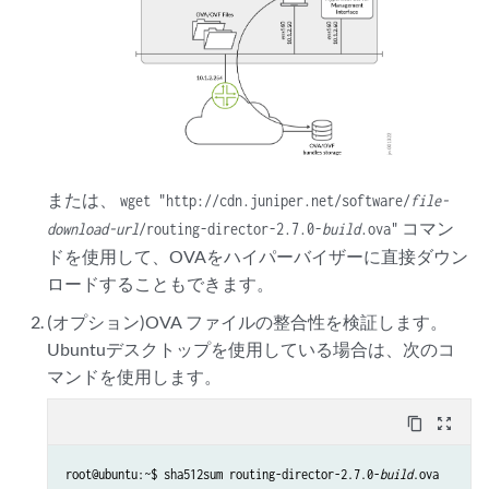
または、
wget "http://cdn.juniper.net/software/
file-
コマン
download-url
/routing-director-2.7.0-
build
.ova"
ドを使用して、OVAをハイパーバイザーに直接ダウン
ロードすることもできます。
(オプション)OVA ファイルの整合性を検証します。
Ubuntuデスクトップを使用している場合は、次のコ
マンドを使用します。
content_copy
zoom_out_map
root@ubuntu:~$ sha512sum routing-director-2.7.0-
build
.ova
