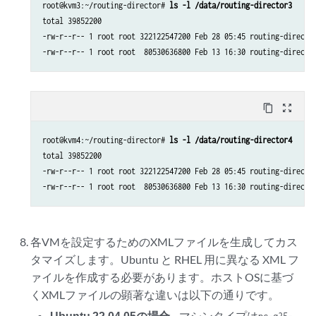
root@kvm3:~/routing-director# 
ls -l /data/routing-director3
total 39852200

-rw-r--r-- 1 root root 322122547200 Feb 28 05:45 routing-director
-rw-r--r-- 1 root root  80530636800 Feb 13 16:30 routing-directo
content_copy
zoom_out_map
root@kvm4:~/routing-director# 
ls -l /data/routing-director4
total 39852200

-rw-r--r-- 1 root root 322122547200 Feb 28 05:45 routing-director
-rw-r--r-- 1 root root  80530636800 Feb 13 16:30 routing-directo
各VMを設定するためのXMLファイルを生成してカス
タマイズします。Ubuntu と RHEL 用に異なる XML フ
ァイルを作成する必要があります。ホストOSに基づ
くXMLファイルの顕著な違いは以下の通りです。
Ubuntu 22.04.05の場合
—マシンタイプは