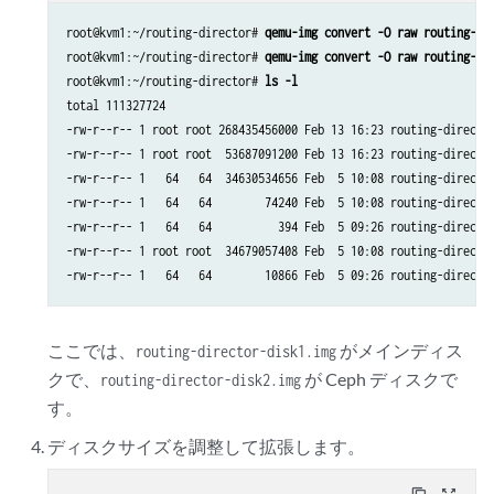
root@kvm1:~/routing-director# 
qemu-img convert -O raw routing-di
root@kvm1:~/routing-director# 
qemu-img convert -O raw routing-di
root@kvm1:~/routing-director# 
ls -l
total 111327724

-rw-r--r-- 1 root root 268435456000 Feb 13 16:23 routing-director
-rw-r--r-- 1 root root  53687091200 Feb 13 16:23 routing-director
-rw-r--r-- 1   64   64  34630534656 Feb  5 10:08 routing-director
-rw-r--r-- 1   64   64        74240 Feb  5 10:08 routing-director
-rw-r--r-- 1   64   64          394 Feb  5 09:26 routing-director
-rw-r--r-- 1 root root  34679057408 Feb  5 10:08 routing-director
ここでは、
がメインディス
routing-director-disk1.img
クで、
が Ceph ディスクで
routing-director-disk2.img
す。
ディスクサイズを調整して拡張します。