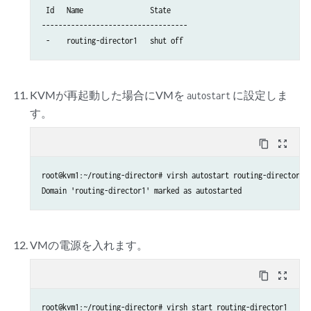
      <address type='virtio-serial' controller='0' bus='0' port='
<source file='/data/routing-director1/routing-director-dis
 Id   Name                State

    </channel>

      <target dev='vda' bus='virtio'/>

-----------------------------------

    <input type='keyboard' bus='ps2'/>

      <boot order='1'/>

 -    routing-director1   shut off
      <address type='pci' domain='0x0000' bus='0x05' slot='0x00' 
    <!--

    </disk>

    Specify the TCP port for VNC access for GUI console access

    <disk type='file' device='disk'>

KVMが再起動した場合にVMを
に設定しま
    The port number should be uniq and unused TCP port.

autostart
      <driver name='qemu' type='raw' cache='none' discard='ignore
    KVM can also allocate dynamic port by setting port='' and aut
す。
      <!-- Specify the path to the 2nd virtual disk for the CEPH 
    -->

<source file='/data/routing-director1/routing-director-dis
<graphics type='vnc' port='5911' autoport='no' listen='0.0.0.
content_copy
zoom_out_map
      <target dev='vdb' bus='virtio'/>

      <listen type='address' address='0.0.0.0'/>
      <address type='pci' domain='0x0000' bus='0x06' slot='0x00' 
    </graphics>

    </disk>

root@kvm1:~/routing-director# virsh autostart routing-director1

    <controller type='usb' index='0' model='qemu-xhci' ports='15'
Domain 'routing-director1' marked as autostarted
    <video>

      <address type='pci' domain='0x0000' bus='0x02' slot='0x00' 
      <model type='qxl' ram='65536' vram='65536' vgamem='16384' h
    </controller>

      <address type='pci' domain='0x0000' bus='0x00' slot='0x01' 
    <controller type='scsi' index='0' model='virtio-scsi'>

VMの電源を入れます。
    </video>

      <address type='pci' domain='0x0000' bus='0x03' slot='0x00' 
    <memballoon model='virtio'>

    </controller>

content_copy
zoom_out_map
      <address type='pci' domain='0x0000' bus='0x07' slot='0x00' 
    <controller type='sata' index='0'>

    </memballoon>

      <address type='pci' domain='0x0000' bus='0x00' slot='0x1f' 
root@kvm1:~/routing-director# virsh start routing-director1

    <rng model='virtio'>
