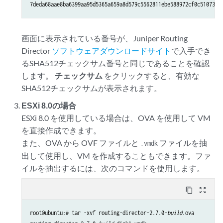
7deda68aae8ba6399aa95d5365a659a8d579c5562811ebe588972cf0c5107337
画面に表示されている番号が、Juniper Routing
Director
ソフトウェアダウンロードサイト
で入手でき
るSHA512チェックサム番号と同じであることを確認
します。
チェックサム
をクリックすると、有効な
SHA512チェックサムが表示されます。
ESXi 8.0の場合
ESXi 8.0 を使用している場合は、OVA を使用して VM
を直接作成できます。
また、OVA から OVF ファイルと
ファイルを抽
.vmdk
出して使用し、VM を作成することもできます。ファ
イルを抽出するには、次のコマンドを使用します。
content_copy
zoom_out_map
root@ubuntu:# tar -xvf routing-director-2.7.0-
build
.ova
