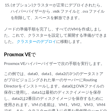
      <backend model='random'>/dev/urandom</backend>

(オプション)クラスターが正常にデプロイされたら、
      <address type='pci' domain='0x0000' bus='0x08' slot='0x00' 
ハイパーバイザーから
ファイルと
ファイル
.vmdk
.ova
    </rng>

を削除して、スペースを解放できます。
  </devices>

</domain> 
ノードの準備手順を完了し、すべてのVMを作成しまし
た。これで、クラスターを設定して展開する準備ができま
した。
クラスターのデプロイ
に移動します。
Proxmox VEで
Proxmox VEハイパーバイザーで次の手順を実行します。
この例では、data0、data1、data2の3つのデータストア
がプロビジョニングされた単一のサーバーにRouting
Directorをインストールします。data0はOVAファイルの
保存に使用し、data1は最初のディスクイメージを保存
し、data2は2番目のディスクイメージを保存するために
使用されます。VM の名前は、VM1、VM2、VM3、VM4
です。また、クラスターの導入に必要な最低限のハードウ