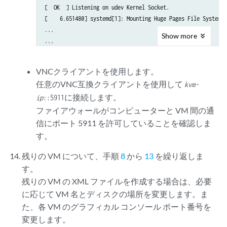
[  OK  ] Listening on udev Kernel Socket.

    </channel>

[    6.651480] systemd[1]: Mounting Huge Pages File System...
    <input type='keyboard' bus='ps2'/>

...

Show
more
...

    <!--

[  OK  ] Reached target Login Prompts.

    Specify the TCP port for VNC access for GUI console access

[  OK  ] Reached target Multi-User System.

    The port number should be uniq and unused TCP port.

VNCクライアントを使用します。
[  OK  ] Reached target Graphical Interface.

    KVM can also allocate dynamic port by setting port='' and aut
任意のVNC互換クライアントを使用して
kvm-
         Starting Record Runlevel Change in UTMP...

    -->

に接続します。
[  OK  ] Finished Record Runlevel Change in UTMP.

<graphics type='vnc' port='5911' autoport='no' listen='0.0.0.
ip
::5911
      <listen type='address' address='0.0.0.0'/>
ファイアウォールがコンピューターと VM 間の通
epic login:
    </graphics>

信にポート 5911 を許可していることを確認しま
す。
    <video>

      <model type='qxl' ram='65536' vram='65536' vgamem='16384' h
残りの VM について、手順
8
から
13
を繰り返しま
      <address type='pci' domain='0x0000' bus='0x00' slot='0x01' 
す。
    </video>

残りの VM の XML ファイルを作成する場合は、必要
    <memballoon model='virtio'>

に応じて VM 名とディスクの場所を変更します。ま
      <address type='pci' domain='0x0000' bus='0x07' slot='0x00' 
た、各 VM のグラフィカル コンソール ポート番号を
    </memballoon>

変更します。
    <rng model='virtio'>
