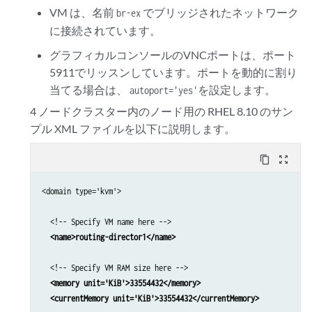
    <timer name='pit' tickpolicy='delay'/>

VM は、名前
でブリッジされたネットワーク
br-ex
    <timer name='hpet' present='no'/>

に接続されています。
  </clock>

  <on_poweroff>destroy</on_poweroff>

グラフィカルコンソールのVNCポートは、ポート
  <on_reboot>restart</on_reboot>

5911でリッスンしています。ポートを動的に割り
  <on_crash>destroy</on_crash>

当てる場合は、
を設定します。
autoport='yes'
  <pm>

4 ノードクラスター内のノード用の RHEL 8.10 のサン
    <suspend-to-mem enabled='no'/>

    <suspend-to-disk enabled='no'/>

プル XML ファイルを以下に説明します。
  </pm>

  <devices>

content_copy
zoom_out_map
    <!--

<domain type='kvm'>

    For Ubuntu 22.04 KVM use /usr/bin/qemu-system-x86_64 as emula
    For RHEL 8.10 KVM use /usr/libexec/qemu-kvm as emulator

  <!-- Specify VM name here -->

    -->

<name>routing-director1</name>
<emulator>/usr/bin/qemu-system-x86_64</emulator>
  <!-- Specify VM RAM size here -->

    <disk type='file' device='disk'>

<memory unit='KiB'>33554432</memory>

      <driver name='qemu' type='raw' cache='none' discard='ignore
  <currentMemory unit='KiB'>33554432</currentMemory>
      <!-- Specify the path to the 1st virtual disk for the main 