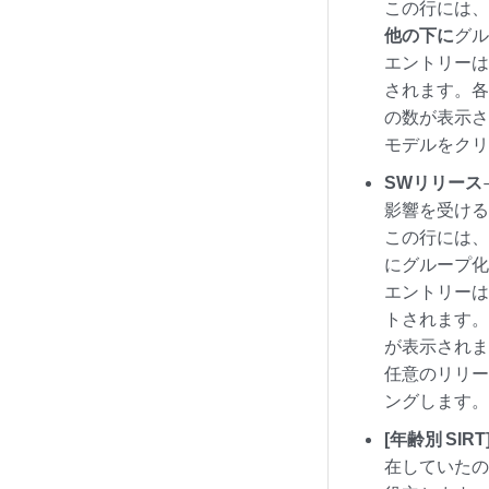
この行には、
他の下に
グ
エントリー
されます。各
の数が表示
モデルをク
SWリリース
影響を受ける
この行には、
にグループ
エントリー
トされます。
が表示され
任意のリリー
ングします
[年齢別 SIRT
在していた