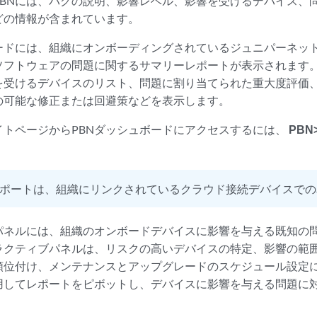
PBNには、バグの説明、影響レベル、影響を受けるデバイス、
どの情報が含まれています。
ボードには、組織にオンボーディングされているジュニパーネッ
ソフトウェアの問題に関するサマリーレポートが表示されます
を受けるデバイスのリスト、問題に割り当てられた重大度評価
の可能な修正または回避策などを表示します。
イトページからPBNダッシュボードにアクセスするには、
PB
。
ポートは、組織にリンクされているクラウド接続デバイスでの
トパネルには、組織のオンボードデバイスに影響を与える既知の
ラクティブパネルは、リスクの高いデバイスの特定、影響の範
順位付け、メンテナンスとアップグレードのスケジュール設定
用してレポートをピボットし、デバイスに影響を与える問題に