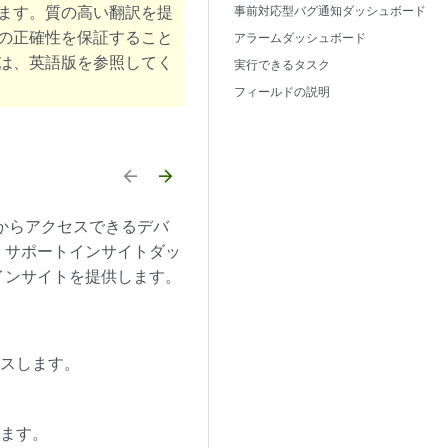
ます。質の高い翻訳を提
事前対応型バグ通知ダッシュボード
の正確性を保証すること
アラームダッシュボード
は、英語版を参照してく
実行できるタスク
フィールドの説明
arrow_backward
arrow_forward
からアクセスできるデバ
。サポートインサイトダッ
インサイトを提供します。
セスします。
します。