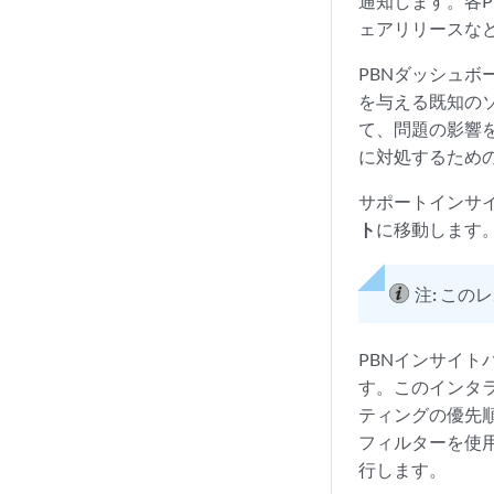
通知します。各
ェアリリースな
PBNダッシュ
を与える既知の
て、問題の影響
に対処するため
サポートインサ
ト
に移動します
注:
このレ
PBNインサイ
す。このインタ
ティングの優先
フィルターを使
行します。