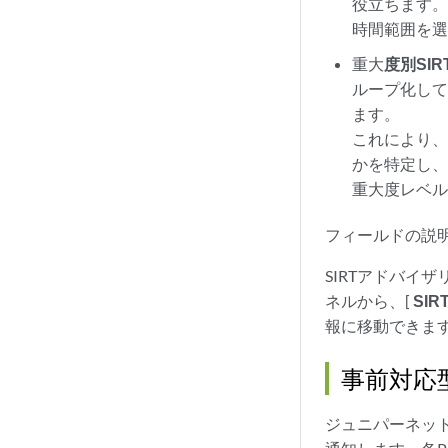
役立ちます
時間範囲を
重大
度別SIR
ループ化し
ます。
これにより
かを特定し
重大度レベ
フィールドの説
SIRTアドバイ
ネルから、[
SI
報に移動できま
事前対応
ジュニパーネット