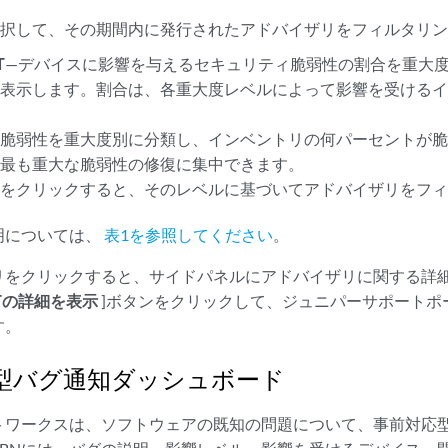
。
選択して、その期間内に発行されたアドバイザリをフィルタリ
T
—デバイスに影響を与えるセキュリティ脆弱性の割合を重大度
て表示します。割合は、各重大度レベルによって影響を受ける
、脆弱性を重大度別に分類し、インベントリの何パーセントが
、最も重大な脆弱性の修復に集中できます。
ルをクリックすると、そのレベルに基づいてアドバイザリをフ
明については、
表1を参照してください
。
ザリをクリックすると、サイドパネルにアドバイザリに関する詳
RTの詳細を表示
]ボタンをクリックして、ジュニパーサポートポ
す。
型バグ通知ダッシュボード
ワークスは、ソフトウェアの既知の問題について、事前対応型バ