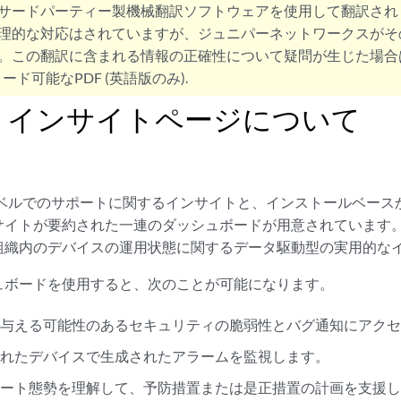
サードパーティー製機械翻訳ソフトウェアを使用して翻訳され
理的な対応はされていますが、ジュニパーネットワークスがそ
。この翻訳に含まれる情報の正確性について疑問が生じた場合
ード可能なPDF (英語版のみ).
トインサイトページについて
織レベルでのサポートに関するインサイトと、インストールベース
サイトが要約された一連のダッシュボードが用意されています
組織内のデバイスの運用状態に関するデータ駆動型の実用的な
ュボードを使用すると、次のことが可能になります。
を与える可能性のあるセキュリティの脆弱性とバグ通知にアク
されたデバイスで生成されたアラームを監視します。
ポート態勢を理解して、予防措置または是正措置の計画を支援