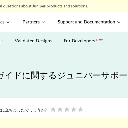
l questions about Juniper products and solutions.
ces
Partners
Support and Documentation
ts
Validated Designs
For Developers
New
ガイドに関するジュニパーサポー
star
star
star
star
star
に立ちましたでしょうか?