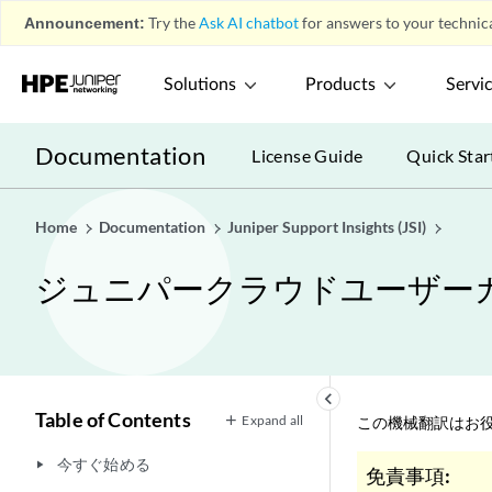
Announcement:
Try the
Ask AI chatbot
for answers to your technica
Solutions
Products
Servi
Documentation
License Guide
Quick Star
Home
Documentation
Juniper Support Insights (JSI)
ジュニパークラウドユーザー
keyboard_arrow_left
Table of Contents
Expand all
この機械翻訳はお役
今すぐ始める
play_arrow
免責事項: