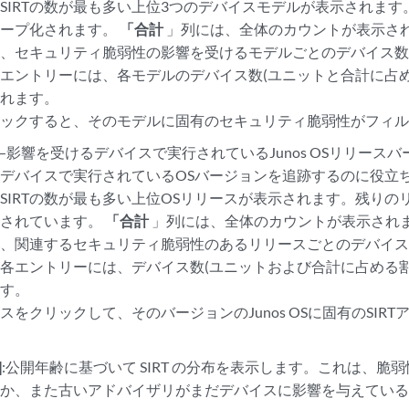
SIRTの数が最も多い上位3つのデバイスモデルが表示されま
ループ化されます。
「合計
」列には、全体のカウントが表示さ
は、セキュリティ脆弱性の影響を受けるモデルごとのデバイス
エントリーには、各モデルのデバイス数(ユニットと合計に占める
されます。
リックすると、そのモデルに固有のセキュリティ脆弱性がフィ
—影響を受けるデバイスで実行されているJunos OSリリース
デバイスで実行されているOSバージョンを追跡するのに役立
SIRTの数が最も多い上位OSリリースが表示されます。残りの
化されています。
「合計
」列には、全体のカウントが表示され
は、関連するセキュリティ脆弱性のあるリリースごとのデバイ
各エントリーには、デバイス数(ユニットおよび合計に占める割合
ます。
スをクリックして、そのバージョンのJunos OSに固有のSIR
。
]
:公開年齢に基づいて SIRT の分布を表示します。これは、脆
のか、また古いアドバイザリがまだデバイスに影響を与えてい