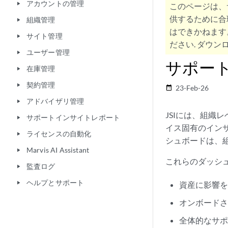
アカウントの管理
play_arrow
このページは、
供するために合
組織管理
play_arrow
はできかねます
サイト管理
play_arrow
ださい. ダウンロ
ユーザー管理
play_arrow
サポー
在庫管理
play_arrow
契約管理
play_arrow
23-Feb-26
date_range
アドバイザリ管理
play_arrow
JSIには、組
サポートインサイトレポート
play_arrow
イス固有のイン
ライセンスの自動化
play_arrow
シュボードは、
Marvis AI Assistant
play_arrow
これらのダッシ
監査ログ
play_arrow
ヘルプとサポート
play_arrow
資産に影響
オンボード
全体的なサ