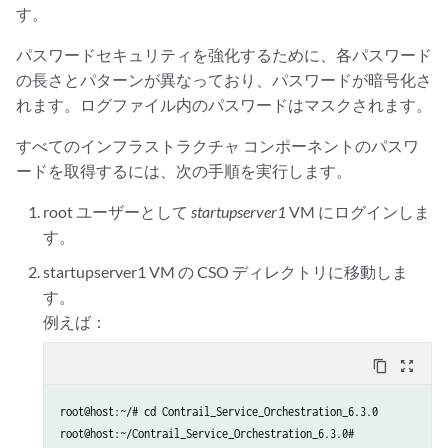
す。
パスワードセキュリティを強化するために、各パスワード
の長さとパターンが異なっており、パスワードが暗号化さ
れます。ログファイル内のパスワードはマスクされます。
すべてのインフラストラクチャ コンポーネントのパスワ
ードを取得するには、次の手順を実行します。
root ユーザーとして
startupserver1
VM にログインしま
す。
startupserver1 VM の CSO ディレクトリに移動しま
す。
例えば：
content_copy
zoom_out_map
root@host:~/# cd Contrail_Service_Orchestration_6.3.0

root@host:~/Contrail_Service_Orchestration_6.3.0#