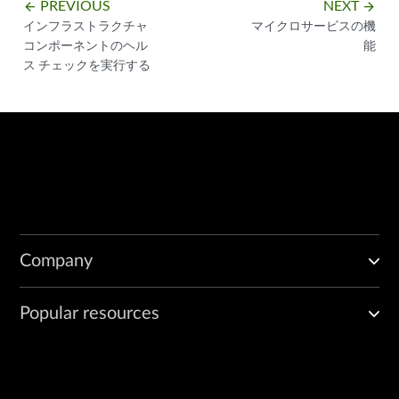
PREVIOUS
NEXT
arrow_backward
arrow_forward
インフラストラクチャ
マイクロサービスの機
コンポーネントのヘル
能
ス チェックを実行する
Company
Popular resources