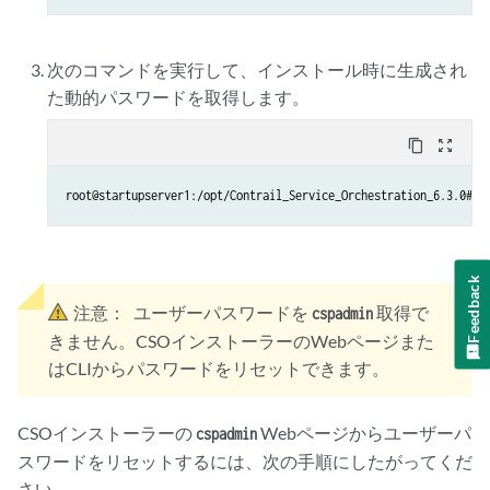
次のコマンドを実行して、インストール時に生成され
た動的パスワードを取得します。
content_copy
zoom_out_map
root@startupserver1:/opt/Contrail_Service_Orchestration_6.3.0# .
Feedback
注意：
ユーザーパスワードを
取得で
cspadmin
きません。CSOインストーラーのWebページまた
はCLIからパスワードをリセットできます。
CSOインストーラーの
Webページからユーザーパ
cspadmin
スワードをリセットするには、次の手順にしたがってくだ
さい。