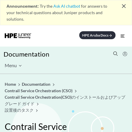
close
Announcement:
Try the
Ask AI chatbot
for answers to
your technical questions about Juniper products and
solutions.
HPE Aruba Docs
arrow_forward
Documentation
Menu
Home
Documentation
Contrail Service Orchestration (CSO)
Contrail Service Orchestration(CSO)のインストールおよびアップ
グレード ガイド
設置後のタスク
Contrail Service