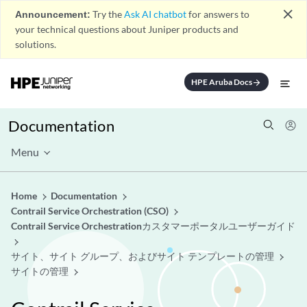
close
Announcement:
Try the
Ask AI chatbot
for answers to
your technical questions about Juniper products and
solutions.
HPE Aruba Docs
arrow_forward
Documentation
Menu
Home
Documentation
Contrail Service Orchestration (CSO)
Contrail Service Orchestrationカスタマーポータルユーザーガイド
サイト、サイト グループ、およびサイト テンプレートの管理
サイトの管理