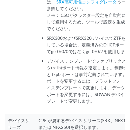
は、
SRX高可用性コンフィグレータ
ツー
参照してください。
メモ：
CSOがクラスター設定を自動的に
して適用するため、ツールで設定を生成し
でください。
SRX300およびSRX320デバイスでZTPを
している場合は、定義済みのDHCPポート
てge-0/0/0ではなくge-0/0/7を使用しま
デバイス テンプレートでファブリックと
タ(reth)ポート情報を指定します。制御ポ
と fxp0 ポートは事前定義されています。
ポートを変更するには、プラットフォーム
イステンプレートで変更します。データ (ret
ポートを変更するには、SDWAN デバイス
プレートで変更します。
デバイスシ
CPE が属するデバイス シリーズ(SRX、NFX15
リーズ
または NFX250)を選択します。