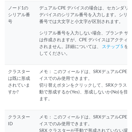
ノード1の
デュアル CPE デバイスの場合は、セカンダリ C
シリアル番
デバイスのシリアル番号を入力します。シリ
号
番号では大文字と小文字が区別されます。
シリアル番号を入力しない場合、ブランチ サ
は作成されますが、CPE デバイスはアクティ
されません。詳細については、
ステップ 5
を
してください。
クラスター
メモ：
このフィールドは、SRXデュアルCPE
は既に形成
イスでのみ使用できます。
されていま
切り替えボタンをクリックして、SRXクラスタ
すか?
動で形成するか(Yes)、形成しないか(No)を指
ます。
クラスター
メモ：
このフィールドは、SRXデュアルCPE
ID
イスでのみ使用できます。
SRX クラスターが手動で形成されていない場