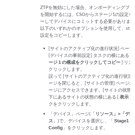
ZTPを無効にした場合、オンボーディングプロ
を開始するには、CSOからステージ1の設定を
ーしてデバイスにコミットする必要がありま
以下のいずれかのオプションを使用して、stage
設定をコピーします。
[サイトのアクティブ化の進行状況] ページ
[デバイスの事前設定] タスクの横にある [
ージ 1 の構成をクリックしてコピー
] リン
クリックします。
誤って [サイトのアクティブ化の進行状況]
ージを閉じると、[サイトの管理] ページか
ージにアクセスできます。[サイトの状態] 
下にあるサイトの状態の横にある [
表示
] 
クをクリックします。
「デバイス」ページ(「
リソース」>「デバ
ス
」)で、デバイスを選択し、「
Stage1
Config
」をクリックします。