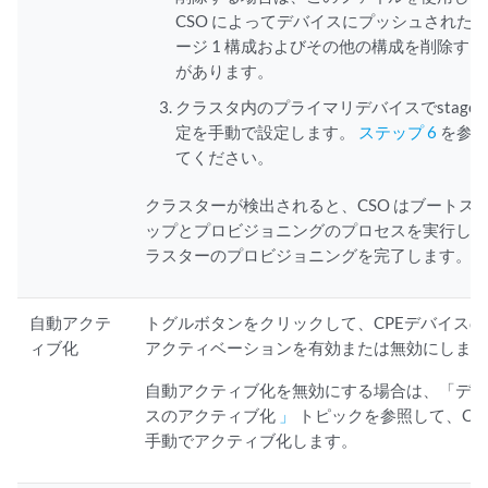
CSO によってデバイスにプッシュされた
ージ 1 構成およびその他の構成を削除す
があります。
クラスタ内のプライマリデバイスでstage-
定を手動で設定します。
ステップ 6
を参
てください。
クラスターが検出されると、CSO はブートス
ップとプロビジョニングのプロセスを実行し
ラスターのプロビジョニングを完了します。
自動アクテ
トグルボタンをクリックして、CPEデバイスの
ィブ化
アクティベーションを有効または無効にしま
自動アクティブ化を無効にする場合は、「デ
スのアクティブ化
」
トピックを参照して、CP
手動でアクティブ化します。