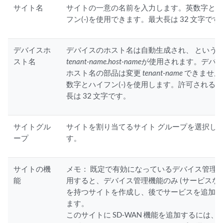
サイト名
サイトの一意の名前を入力します。英数字と
フン(-)を使用できます。最大長は 32 文字です
デバイスホ
デバイスのホスト名は自動生成され、 という
スト名
tenant-name.host-name
が使用されます。デバ
ホスト名の部品は変更
tenant-name
できません
数字とハイフン(-)を使用します。許可される
長は 32 文字です。
サイトグル
サイトを割り当てるサイト グループを選択し
ープ
す。
サイトの機
メモ：
既定で有効になっているデバイス管理
能
用すると、デバイス管理機能のみ (サービスなし
を持つサイトを作成し、後でサービスを追加
ます。
このサイトに SD-WAN 機能を追加するには、