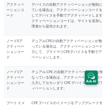
アクティベ
デバイスの自動アクティベーションが無効に
ーションコ
ている場合は、アクティベーションコードを
ード
してデバイスを手動でアクティベートします
クティベーションコードは、サイトを追加し
理者から提供されます。
ノード0ア
デュアルCPEの自動アクティベーションが無効
クティベー
っている場合は、アクティベーションコード
ションコー
力して、プライマリCPEデバイスを手動でアク
ド
ベーションします。
ノード1ア
デュアル CPE の自動アクティベーションが無
クティベー
なっている場合は、アクティベーション コー
Ask AI
ションコー
入力してセカンダリ CPE デバイスを手動でア
ド
ィベーションします。
ブート イメ
CPE デバイスのイメージをアップグレードす