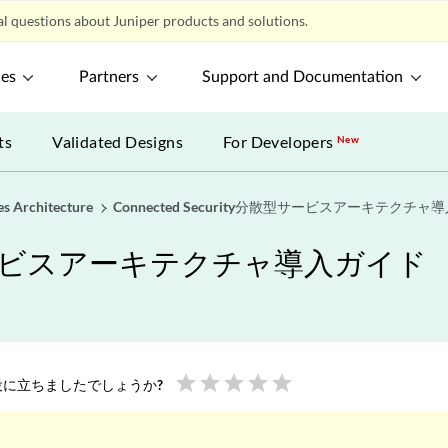
l questions about Juniper products and solutions.
ces
Partners
Support and Documentation
ts
Validated Designs
For Developers
New
es Architecture
Connected Security分散型サービスアーキテクチ
分散型サービスアーキテクチャ導入ガイド
star
star
star
star
star
に立ちましたでしょうか?