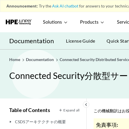
Announcement:
Try the
Ask AI chatbot
for answers to your technica
Solutions
Products
Servi
Documentation
License Guide
Quick Star
Home
Documentation
Connected Security Distributed Servic
Connected Security
keyboard_arrow_left
Table of Contents
Expand all
この機械翻訳はお役
CSDSアーキテクチャの概要
play_arrow
免責事項: