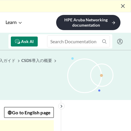
close
HPE Aruba Networking
Learn
arrow_forward
documentation
Ask AI
ャ導入ガイド
CSDS導入の概要
keyboard_arrow_right
Go to English page