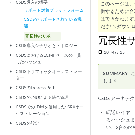
CSDS導入の概要
play_arrow
このページは、
サポート対象プラットフォーム
供するために合
はできかねます
CSDSでサポートされている機
能
ださい. ダウンロ
冗長性のサポート
冗長性
CSDS導入シナリオとトポロジー
play_arrow
20-May-25
date_range
CSDSにおけるECMPベースの一貫
play_arrow
したハッシュ
CSDSトラフィックオーケストレー
play_arrow
ター
します。
CSDSのExpress Path
play_arrow
CSDSのJNUによる統合管理
CSDS アーキ
play_arrow
CSDSでのJDMを使用したvSRXオー
play_arrow
転送レイヤー
ケストレーション
るハッシュま
CSDSの設定
play_arrow
い、2台のM