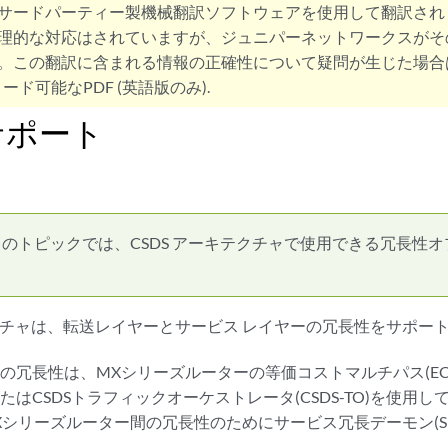
サードパーティー製機械翻訳ソフトウェアを使用して翻訳され
理的な対応はされていますが、ジュニパーネットワークスがそ
。この翻訳に含まれる情報の正確性について疑問が生じた場合
ード可能なPDF (英語版のみ).
サポート
このトピックでは、CSDS アーキテクチャで使用できる冗長性
テクチャは、転送レイヤーとサービス レイヤーの冗長性をサポー
の冗長性は、MXシリーズルーターの等価コストマルチパス(EC
たはCSDSトラフィックオーケストレータ(CSDS-TO)を使用
Xシリーズルーター間の冗長性のためにサービス冗長デーモン(S