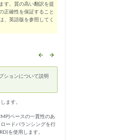
ます。質の高い翻訳を提
の正確性を保証すること
は、英語版を参照してく
arrow_backward
arrow_forward
オプションについて説明
トします。
MP)ベースの一貫性のあ
してロードバランシングを行
RD)を使用します。