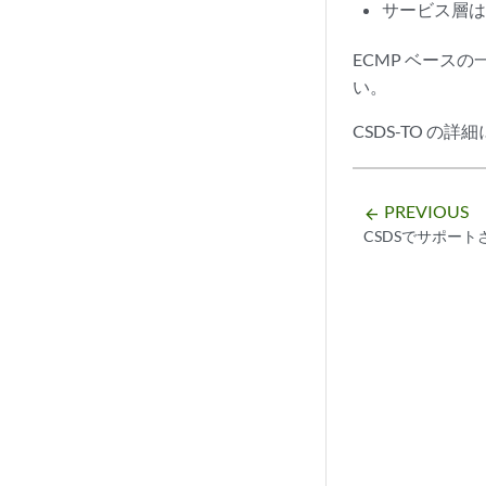
サービス層は
ECMP ベース
い。
CSDS-TO の
PREVIOUS
arrow_backward
CSDSでサポー