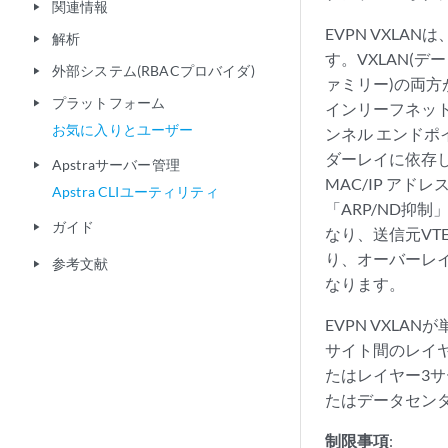
関連情報
play_arrow
EVPN VXLA
解析
play_arrow
す。VXLAN(デ
外部システム(RBACプロバイダ)
play_arrow
ァミリー)の両
プラットフォーム
play_arrow
インリーフネット
お気に入りとユーザー
ンネル エンドポ
ダーレイに依存し
Apstraサーバー管理
play_arrow
MAC/IP ア
Apstra CLIユーティリティ
「ARP/ND抑
ガイド
play_arrow
なり、送信元VT
り、オーバーレ
参考文献
play_arrow
なります。
EVPN VXL
サイト間のレイヤ
たはレイヤー3
たはデータセン
制限事項
: