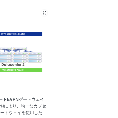
zoom_out_map
ートEVPNゲートウェイ
PNにより、均一なカプセ
ゲートウェイを使用した