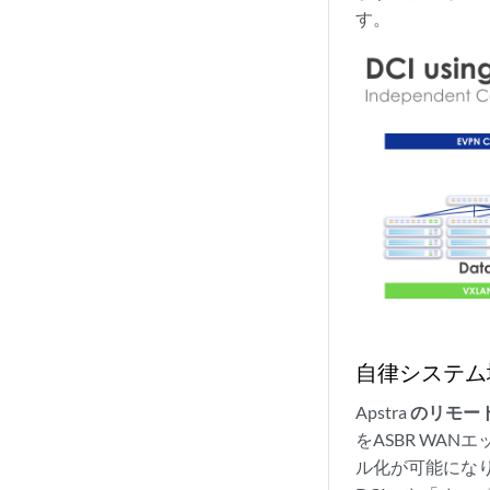
す。
自律システム境
Apstra
のリモー
をASBR WA
ル化が可能にな