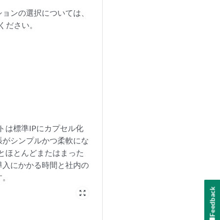
ションの選択については、
談ください。
トは標準IPにカプセル化
張がシンプルかつ柔軟にな
とほとんどまたはまった
導入にかかる時間と社内の
す。
Feedback
zoom_out_map