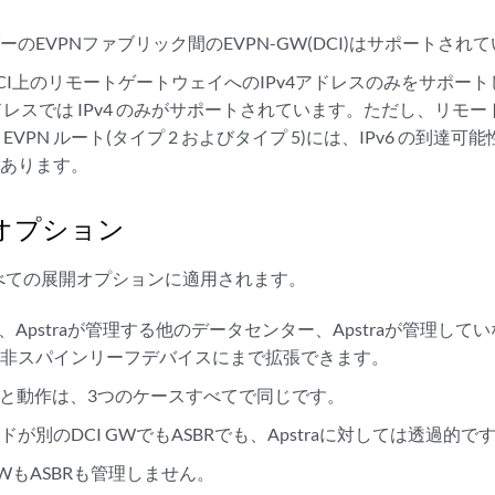
ーのEVPNファブリック間のEVPN-GW(DCI)はサポートされ
、DCI上のリモートゲートウェイへのIPv4アドレスのみをサポート
ドレスでは IPv4 のみがサポートされています。ただし、リモ
EVPN ルート(タイプ 2 およびタイプ 5)には、IPv6 の到
があります。
入オプション
べての展開オプションに適用されます。
DCIは、Apstraが管理する他のデータセンター、Apstraが管理
の非スパインリーフデバイスにまで拡張できます。
の実装と動作は、3つのケースすべてで同じです。
が別のDCI GWでもASBRでも、Apstraに対しては透過的で
、GWもASBRも管理しません。