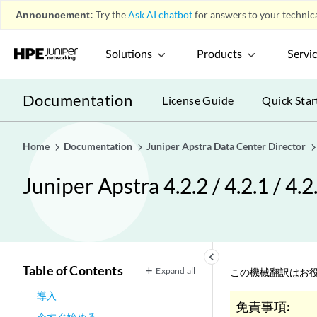
Announcement:
Try the
Ask AI chatbot
for answers to your technica
Solutions
Products
Servi
Documentation
License Guide
Quick Star
Home
Documentation
Juniper Apstra Data Center Director
Juniper Apstra 4.2.2 / 4.2.
keyboard_arrow_left
Table of Contents
Expand all
この機械翻訳はお役
導入
免責事項:
今すぐ始める