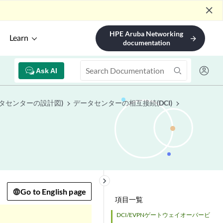
close
HPE Aruba Networking
Learn
arrow_forward
documentation
Ask AI
タセンターの設計図)
データセンターの相互接続(DCI)
keyboard_arrow_right
Go to English page
項目一覧
DCI/EVPNゲートウェイオーバービ