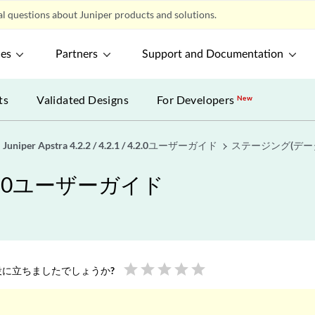
l questions about Juniper products and solutions.
ces
Partners
Support and Documentation
ts
Validated Designs
For Developers
New
Juniper Apstra 4.2.2 / 4.2.1 / 4.2.0ユーザーガイド
ステージング(デー
1 / 4.2.0ユーザーガイド
star
star
star
star
star
に立ちましたでしょうか?