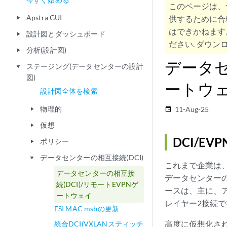
このページは、
Apstra GUI
供するために合
play_arrow
はできかねます
設計図とダッシュボード
play_arrow
ださい. ダウンロ
分析(設計図)
play_arrow
データセ
ステージング(データセンターの設計
play_arrow
図)
ートウ
設計図全体を検索
物理的
11-Aug-25
date_range
play_arrow
仮想
play_arrow
DCI/E
ポリシー
play_arrow
データセンターの相互接続(DCI)
play_arrow
これまで企業は、
データセンターの相互接
データセンターの
続(DCI)/リモートEVPNゲ
ースは、主に、
ートウェイ
レイヤー2接続
ESI MAC msbの更新
高度に仮想化された
統合DCI(VXLANスティッチ