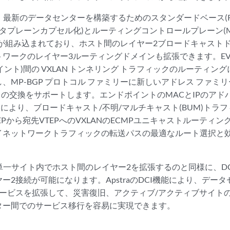
Nは、最新のデータセンターを構築するためのスタンダードベース(RF
ータプレーンカプセル化)とルーティングコントロールプレーン(MP
方が組み込まれており、ホスト間のレイヤー2ブロードキャスト
ワークのレイヤー3ルーティングドメインも拡張できます。EVPN は
イント)間の VXLAN トンネリング トラフィックのルーティング
、MP-BGP プロトコル ファミリーに新しいアドレス ファミリー
ドレスの交換をサポートします。エンドポイントのMACとIPのア
制」により、ブロードキャスト/不明/マルチキャスト(BUM)ト
EPから宛先VTEPへのVXLANのECMPユニキャストルーティ
イネットワークトラフィックの転送パスの最適なルート選択と
ANが単一サイト内でホスト間のレイヤー2を拡張するのと同様に、D
ー2接続が可能になります。ApstraのDCI機能により、デー
サービスを拡張して、災害復旧、アクティブ/アクティブサイト
ター間でのサービス移行を容易に実現できます。