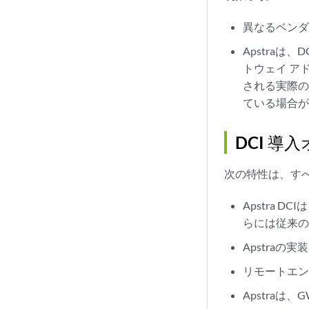
異なるベンダ
Apstraは
トウェイ ア
される実際の 
ている場合
DCI 導
次の特性は、す
Apstra 
らには従来
Apstra
リモートエンド
Apstraは