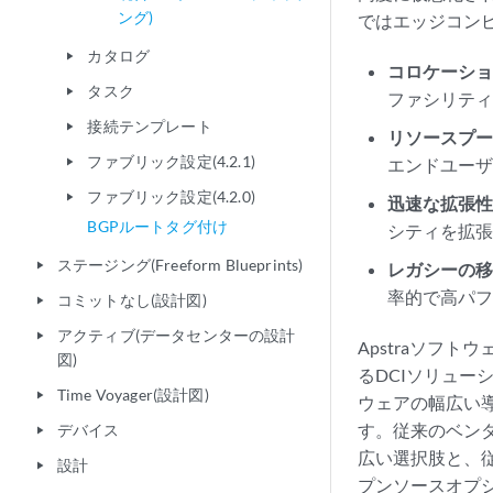
ング)
ではエッジコン
カタログ
play_arrow
コロケーシ
タスク
play_arrow
ファシリテ
接続テンプレート
play_arrow
リソースプ
ファブリック設定(4.2.1)
エンドユー
play_arrow
ファブリック設定(4.2.0)
play_arrow
迅速な拡張
BGPルートタグ付け
シティを拡
ステージング(Freeform Blueprints)
play_arrow
レガシーの
率的で高パ
コミットなし(設計図)
play_arrow
アクティブ(データセンターの設計
play_arrow
Apstraソフ
図)
るDCIソリュー
Time Voyager(設計図)
play_arrow
ウェアの幅広い導入
す。従来のベン
デバイス
play_arrow
広い選択肢と、従
設計
play_arrow
プンソースオプ