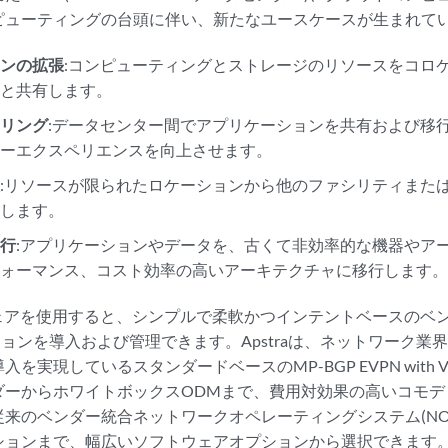
ピューティングの台頭に伴い、新たなユースケースが生まれて
ョンの拡張
:コンピューティングとストレージのリソースをコロ
ィと共有します。
ーリング
:データセンター間でアプリケーションを共有および移
ザーエクスペリエンスを向上させます。
性
:リソースが限られたロケーションから他のファシリティまた
張します。
移行
:アプリケーションやデータを、古くて非効率的な機器やア
フォーマンス、コスト効率の高いアーキテクチャに移行します
トウェアを使用すると、シンプルで柔軟かつインテントベースのベ
ションを導入および管理できます。Apstraは、ネットワーク
を実現しているスタンダードベースのMP-BGP EVPN with 
ダーからホワイトボックスODMまで、費用対効果の高いコモデ
来のベンダー統合ネットワークオペレーティングシステム(NO
ションまで、幅広いソフトウェアオプションから選択できます