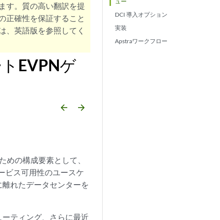
ュー
ます。質の高い翻訳を提
DCI 導入オプション
の正確性を保証すること
実装
は、英語版を参照してく
Apstraワークフロー
トEVPNゲ
arrow_backward
arrow_forward
のための構成要素として、
サービス可用性のユースケ
に離れたデータセンターを
ンピューティング、さらに最近