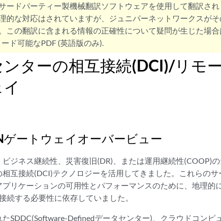
サードパーティー製機械翻訳ソフトウェアを使用して翻訳され
理的な対応はされていますが、ジュニパーネットワークスがそ
。この翻訳に含まれる情報の正確性について疑問が生じた場合
ード可能なPDF (英語版のみ).
ンターの相互接続(DCI)/リモー
ェイ
VPNゲートウェイオーバービュー
ビジネス継続性、災害復旧(DR)、または運用継続性(COOP)
相互接続(DCI)テクノロジーを活用してきました。これらの
アプリケーションの可用性とパフォーマンスのために、地理的
で接続する必要性に依存していました。
SDDC(Software-Definedデータセンター)、クラウドコ