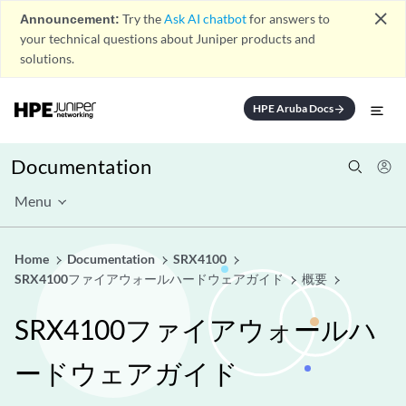
close
Announcement:
Try the
Ask AI chatbot
for answers to
your technical questions about Juniper products and
solutions.
HPE Aruba Docs
arrow_forward
Documentation
Menu
Home
Documentation
SRX4100
SRX4100ファイアウォールハードウェアガイド
概要
SRX4100ファイアウォールハ
ードウェアガイド