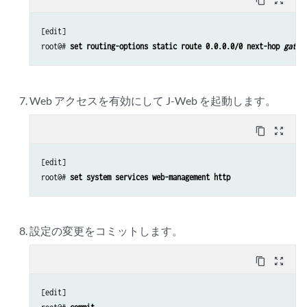
content_copy
zoom_out_map
[edit]

root@# 
set routing-options static route 0.0.0.0/0 next-hop 
gatew
Web アクセスを有効にして J-Web を起動します。
content_copy
zoom_out_map
[edit]

root@# 
set system services web-management http
設定の変更をコミットします。
content_copy
zoom_out_map
[edit]
