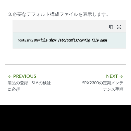
必要なデフォルト構成ファイルを表示します。
content_copy
zoom_out_map
root@srx2300>
file show /etc/config/
config-file-name
PREVIOUS
NEXT
arrow_backward
arrow_forward
製品の登録—SLAの検証
SRX2300の定期メンテ
に必須
ナンス手順