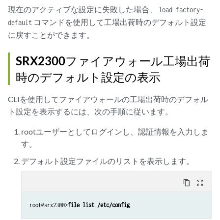
現在のアクティブな設定に失敗した場合、
load factory-
コマンドを使用して工場出荷時のデフォルト設定
default
に戻すことができます。
SRX2300ファイアウォール工場出荷
時のデフォルト設定の表示
CLIを使用してファイアウォールの工場出荷時のデフォル
ト設定を表示するには、次の手順に従います。
rootユーザーとしてログインし、認証情報を入力しま
す。
デフォルト設定ファイルのリストを表示します。
content_copy
zoom_out_map
root@srx2300>
file list /etc/config