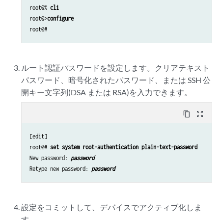
root@% 
cli
root@>
configure
ルート認証パスワードを設定します。クリアテキスト
パスワード、暗号化されたパスワード、または SSH 公
開キー文字列(DSA または RSA)を入力できます。
content_copy
zoom_out_map
[edit]

root@# 
set system root-authentication plain-text-password
New password: 
password
Retype new password: 
password
設定をコミットして、デバイスでアクティブ化しま
す。