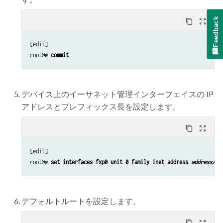
Feedback
content_copy
zoom_out_map
[edit]

root@# 
commit
デバイス上のイーサネット管理インターフェイスの IP
アドレスとプレフィックス長を設定します。
content_copy
zoom_out_map
[edit]

root@# 
set interfaces fxp0 unit 0 family inet address 
address/pr
デフォルトルートを設定します。