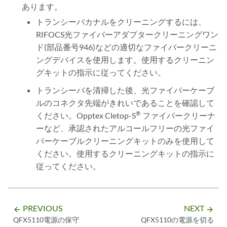
あります。
トランシーバカナルをクリーニングするには、
RIFOCS光ファイバーアダプタークリーニングワン
ド(部品番号946)などの適切なファイバークリーニ
ングデバイスを使用します。使用するクリーニン
グキットの指示に従ってください。
トランシーバを清掃した後、光ファイバーケーブ
ルのコネクタ先端がきれいであることを確認して
®
ください。Opptex Cletop-S
ファイバークリーナ
ーなど、承認されたアルコールフリーの光ファイ
バーケーブルクリーニングキットのみを使用して
ください。使用するクリーニングキットの指示に
従ってください。
PREVIOUS
NEXT
arrow_backward
arrow_forward
QFX5110電源の保守
QFX5110の電源を切る