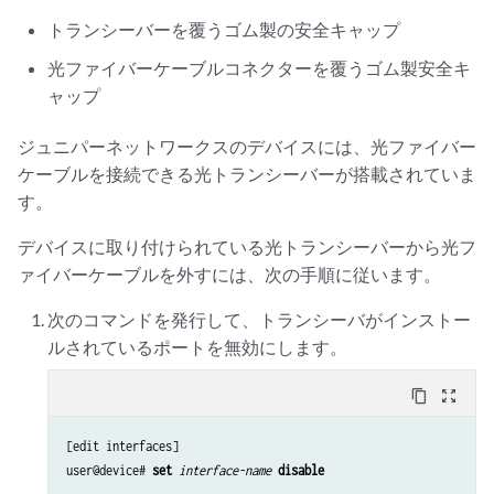
トランシーバーを覆うゴム製の安全キャップ
光ファイバーケーブルコネクターを覆うゴム製安全キ
ャップ
ジュニパーネットワークスのデバイスには、光ファイバー
ケーブルを接続できる光トランシーバーが搭載されていま
す。
デバイスに取り付けられている光トランシーバーから光フ
ァイバーケーブルを外すには、次の手順に従います。
次のコマンドを発行して、トランシーバがインストー
ルされているポートを無効にします。
content_copy
zoom_out_map
[edit interfaces]

user@device# 
set
interface-name
disable