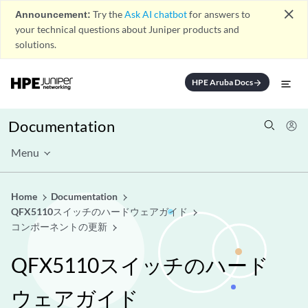
close
Announcement:
Try the
Ask AI chatbot
for answers to
your technical questions about Juniper products and
solutions.
HPE Aruba Docs
arrow_forward
Documentation
Menu
Home
Documentation
QFX5110スイッチのハードウェアガイド
コンポーネントの更新
QFX5110スイッチのハード
ウェアガイド