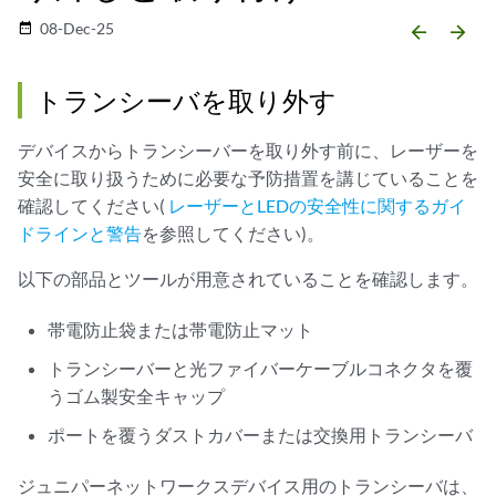
08-Dec-25
date_range
arrow_backward
arrow_forward
トランシーバを取り外す
デバイスからトランシーバーを取り外す前に、レーザーを
安全に取り扱うために必要な予防措置を講じていることを
確認してください(
レーザーとLEDの安全性に関するガイ
ドラインと警告
を参照してください)。
以下の部品とツールが用意されていることを確認します。
帯電防止袋または帯電防止マット
トランシーバーと光ファイバーケーブルコネクタを覆
うゴム製安全キャップ
ポートを覆うダストカバーまたは交換用トランシーバ
ジュニパーネットワークスデバイス用のトランシーバは、