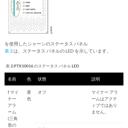
を使用したシャーシのステータス パネル
表 2
は、ステータス パネルの LED を示しています。
表 2:
PTX10016 のステータス パネル LED
名前
色
状態
説明
!
マイ
黄
オフ
マイナー アラ
ナー
色
ームはアクテ
アラ
ィブではあり
ーム
ません。
(三角
形の