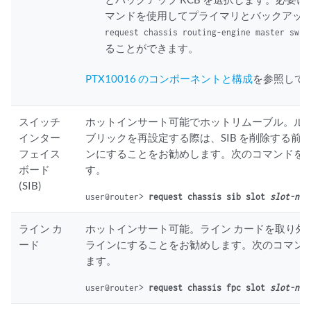
マンドを使用してプライマリとバックアップ
request chassis routing-engine master swit
ることができます。
PTX10016 のコンポーネントと構成
を参照して
スイッチ
ホットインサート可能でホットリムーブル。ルー
インター
ブリックを再設定する際は、SIB を削除する前
フェイス
ンにすることをお勧めします。次のコマンドを
ボード
す。
(SIB)
user@router> 
request chassis sib slot 
slot-num
ライン カ
ホットインサート可能。ライン カードを取り外
ード
ラインにすることをお勧めします。次のコマン
ます。
user@router> 
request chassis fpc slot 
slot-num