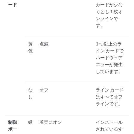
ード
カードが少な
くとも 1 枚オ
ンラインで
す。
黄
点滅
1 つ以上のラ
色
イン カードで
ハードウェア
エラーが発生
しています。
な
オフ
ライン カード
し
はすべてオフ
ラインです。
制御
緑
着実にオン
インストール
ボー
されているす