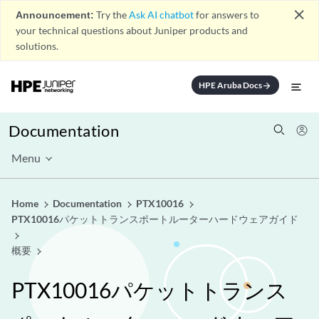
close
Announcement:
Try the
Ask AI chatbot
for answers to
your technical questions about Juniper products and
solutions.
HPE Aruba Docs
arrow_forward
Documentation
Menu
Home
Documentation
PTX10016
PTX10016パケットトランスポートルーターハードウェアガイド
概要
PTX10016パケットトランス