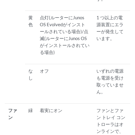
黄
点灯(ルーターにJunos
1 つ以上の電
色
OS Evolvedがインスト
源装置にエラ
ールされている場合)/点
ーが発生して
滅(ルーターにJunos OS
います。
がインストールされてい
る場合)
な
オフ
いずれの電源
し
も電源を受け
取っていませ
ん。
ファ
緑
着実にオン
ファンとファ
ン
ン トレイ コン
トローラはオ
ンラインで、