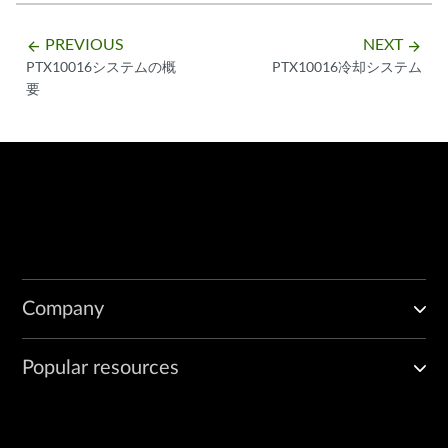
PREVIOUS
NEXT
arrow_backward
arrow_forward
PTX10016システムの概
PTX10016冷却システム
要
Company
Popular resources