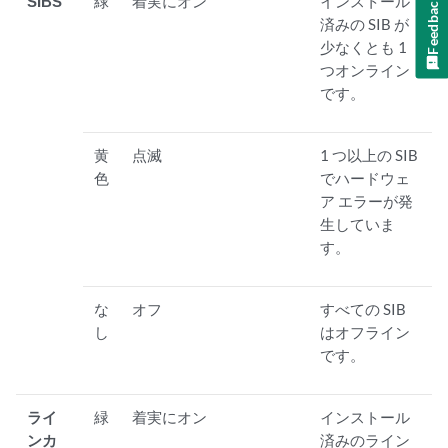
Feedback
SIBS
緑
着実にオン
インストール
済みの SIB が
少なくとも 1
つオンライン
です。
黄
点滅
1 つ以上の SIB
色
でハードウェ
ア エラーが発
生していま
す。
な
オフ
すべての SIB
し
はオフライン
です。
ライ
緑
着実にオン
インストール
ンカ
済みのライン