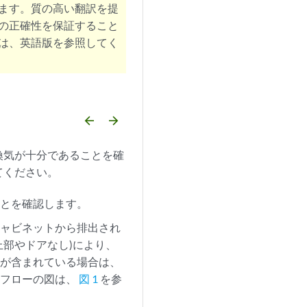
ます。質の高い翻訳を提
の正確性を保証すること
は、英語版を参照してく
arrow_backward
arrow_forward
換気が十分であることを確
てください。
ことを確認します。
キャビネットから排出され
部やドアなし)により、
アが含まれている場合は、
アフローの図は、
図 1
を参