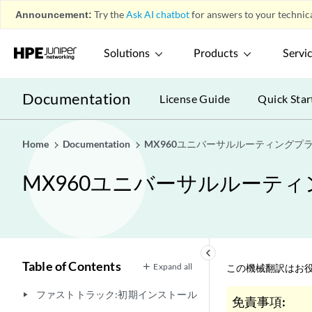
Announcement:
Try the
Ask AI chatbot
for answers to your technica
Solutions
Products
Servi
Documentation
License Guide
Quick Star
Home
Documentation
MX960ユニバーサルルーティングプ
MX960ユニバーサルルーテ
keyboard_arrow_left
Table of Contents
Expand all
この機械翻訳はお役
ファストトラック:初期インストール
play_arrow
免責事項: