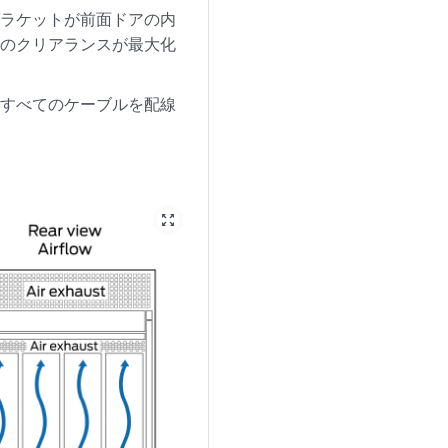
ブラケットが前面ドアの内
面のクリアランスが最大化
、すべてのケーブルを配線
zoom_out_map