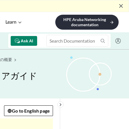
close
HPE Aruba Networking
Learn
arrow_forward
documentation
Ask AI
の概要
ェアガイド
keyboard_arrow_right
Go to English page