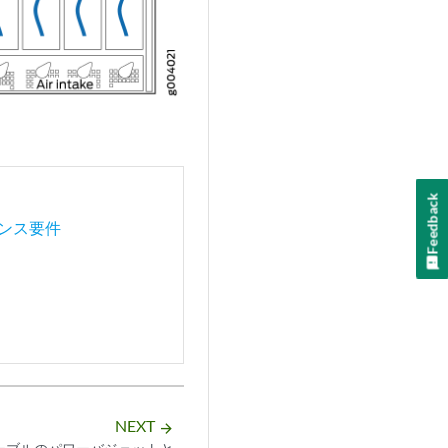
Feedback
ンス要件
NEXT
arrow_forward