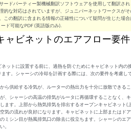
サードパーティー製機械翻訳ソフトウェアを使用して翻訳され
理的な対応はされていますが、ジュニパーネットワークスがそ
。この翻訳に含まれる情報の正確性について疑問が生じた場合
ード可能なPDF (英語版のみ).
0キャビネットのエアフロー要件
ビネットに設置する前に、過熱を防ぐためにキャビネット内の
ります。シャーシの冷却を計画する際には、次の要件を考慮し
トから供給する冷気が、ルーターの熱出力を十分に放散できる
トが、シャーシの高温の排気がルータに再循環することなく、
します。上部から熱気排気を排出するオープンキャビネット(上
の空気の流れが良好になります。キャビネットに上部またはド
素のミシン目が熱風排気口の除去に役立ちます。シャーシのエ
さい。