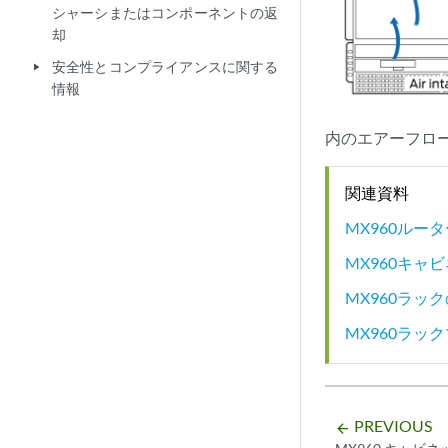
シャーシまたはコンポーネントの返
却
安全性とコンプライアンスに関する
play_arrow
情報
内のエアーフロ
関連資料
MX960ル
MX960キ
MX960ラッ
MX960ラッ
PREVIOUS
arrow_backward