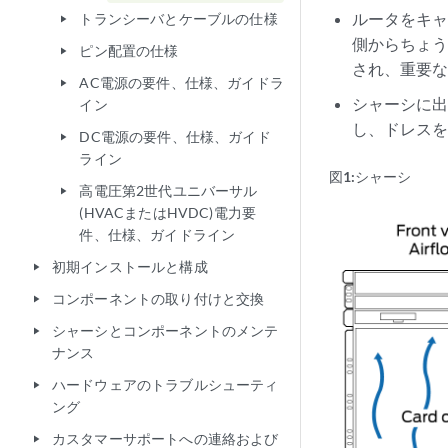
ルータをキ
トランシーバとケーブルの仕様
play_arrow
側からちょ
ピン配置の仕様
play_arrow
され、重要
AC電源の要件、仕様、ガイドラ
play_arrow
シャーシに
イン
し、ドレス
DC電源の要件、仕様、ガイド
play_arrow
ライン
図1:
シャーシ
高電圧第2世代ユニバーサル
play_arrow
(HVACまたはHVDC)電力要
件、仕様、ガイドライン
初期インストールと構成
play_arrow
コンポーネントの取り付けと交換
play_arrow
シャーシとコンポーネントのメンテ
play_arrow
ナンス
ハードウェアのトラブルシューティ
play_arrow
ング
カスタマーサポートへの連絡および
play_arrow