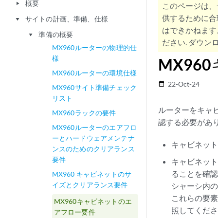
概要
play_arrow
このページは、
供するために合
サイトの計画、準備、仕様
play_arrow
はできかねます
準備の概要
play_arrow
ださい. ダウンロ
MX960ルーターの物理的仕
様
MX96
MX960ルーターの環境仕様
22-Oct-24
date_range
MX960サイト準備チェック
リスト
ルーターをキャ
MX960ラックの要件
認する必要があ
MX960ルーターのエアフロ
ーとハードウェアメンテナ
キャビネッ
ンスのためのクリアランス
要件
キャビネッ
ることを確認
MX960 キャビネットのサ
イズとクリアランス要件
シャーシ内
これらの要
MX960キャビネットのエ
照してくだ
アフロー要件