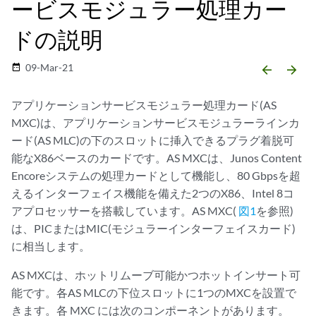
ービスモジュラー処理カー
ドの説明
09-Mar-21
date_range
arrow_backward
arrow_forward
アプリケーションサービスモジュラー処理カード(AS
MXC)は、アプリケーションサービスモジュラーラインカ
ード(AS MLC)の下のスロットに挿入できるプラグ着脱可
能なX86ベースのカードです。AS MXCは、Junos Content
Encoreシステムの処理カードとして機能し、80 Gbpsを超
えるインターフェイス機能を備えた2つのX86、Intel 8コ
アプロセッサーを搭載しています。AS MXC(
図1
を参照)
は、PICまたはMIC(モジュラーインターフェイスカード)
に相当します。
AS MXCは、ホットリムーブ可能かつホットインサート可
能です。各AS MLCの下位スロットに1つのMXCを設置で
きます。各 MXC には次のコンポーネントがあります。