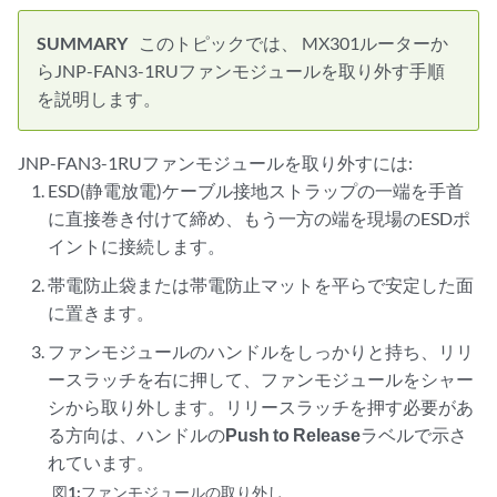
このトピックでは、
MX301ルーター
か
らJNP-FAN3-1RUファンモジュールを取り外す手順
を説明します。
JNP-FAN3-1RUファンモジュールを取り外すには:
ESD(静電放電)ケーブル接地ストラップの一端を手首
に直接巻き付けて締め、もう一方の端を現場のESDポ
イントに接続します。
帯電防止袋または帯電防止マットを平らで安定した面
に置きます。
ファンモジュールのハンドルをしっかりと持ち、リリ
ースラッチを右に押して、ファンモジュールをシャー
シから取り外します。リリースラッチを押す必要があ
る方向は、ハンドルの
Push to Release
ラベルで示さ
れています。
図1:
ファンモジュールの取り外し