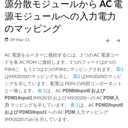
源分散モジュールから AC 電
源モジュールへの入力電力
のマッピング
09-Mar-21
date_range
arrow_backward
arrow_forward
AC 電源をルーターに接続するには、2 つの AC 電源コー
ドを各 AC PDM に接続します。1つのフィードは6つの
PSMに、もう1つは3つのPSMにマッピングされます。
図1
はMX2010のマッピングを示し、
図2
はMX2020のマッピ
ングを示しています。配置は PDM の内部コンポーネント
と一致します。
表 1
は、AC
PDM0/Input0 および
PDM1/Input1
(MX2010 および MX2020)への AC
PDM 入
力
マッピングを示しています。
表 2
は、AC
PDM2/Input0
および PDM3/Input1
への AC
PDM
入力マッピング
(MX2020 のみ)を示しています。