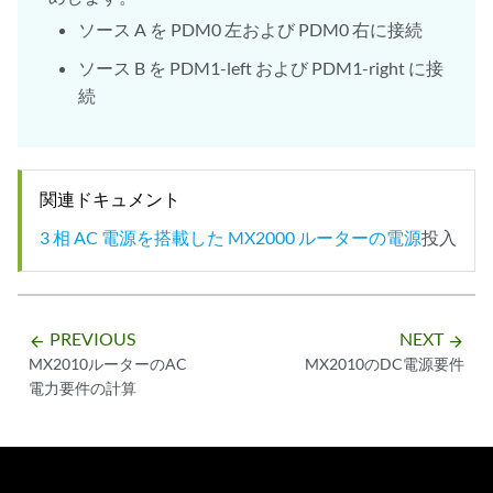
ソース A を PDM0 左および PDM0 右に接続
ソース B を PDM1-left および PDM1-right に接
続
関連ドキュメント
3 相 AC 電源を搭載した MX2000 ルーターの電源
投入
PREVIOUS
NEXT
arrow_backward
arrow_forward
MX2010ルーターのAC
MX2010のDC電源要件
電力要件の計算