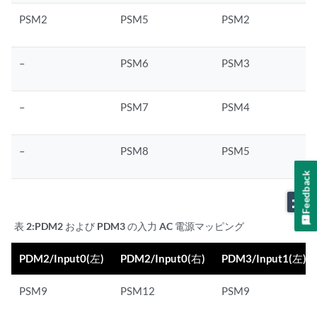
PSM2
PSM5
PSM2
–
PSM6
PSM3
–
PSM7
PSM4
–
PSM8
PSM5
Feedback
zoom_out_map
表 2:PDM2
および PDM3 の入力 AC 電源マッピング
PDM2/Input0(左)
PDM2/Input0(右)
PDM3/Input1(左)
PSM9
PSM12
PSM9