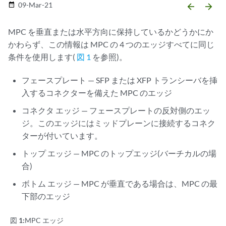
09-Mar-21
date_range
arrow_backward
arrow_forward
MPC を垂直または水平方向に保持しているかどうかにか
かわらず、この情報は MPC の 4 つのエッジすべてに同じ
条件を使用します(
図 1
を参照)。
フェースプレート — SFP または XFP トランシーバを挿
入するコネクターを備えた MPC のエッジ
コネクタ エッジ — フェースプレートの反対側のエッ
ジ。このエッジにはミッドプレーンに接続するコネク
ターが付いています。
トップ エッジ — MPC のトップエッジ(バーチカルの場
合)
ボトム エッジ — MPC が垂直である場合は、MPC の最
下部のエッジ
図 1:
MPC エッジ