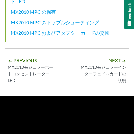
ト LED
Feedback
MX2010 MPC の保有
MX2010 MPC のトラブルシューティング
MX2010 MPC およびアダプター カードの交換
PREVIOUS
NEXT
arrow_backward
arrow_forward
MX2010モジュラーポー
MX2010モジュラーイン
トコンセントレーター
ターフェイスカードの
LED
説明