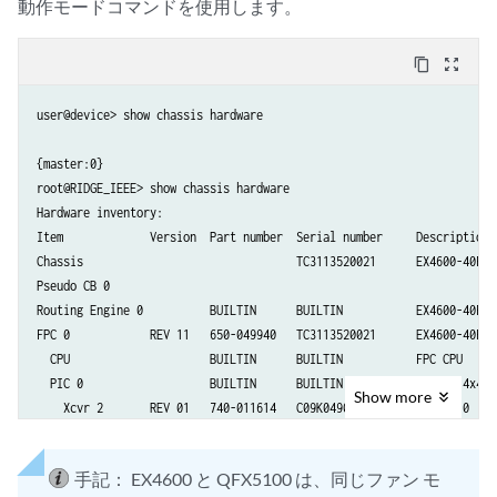
動作モードコマンドを使用します。
content_copy
zoom_out_map
user@device> show chassis hardware

{master:0}

root@RIDGE_IEEE> show chassis hardware

Hardware inventory:

Item             Version  Part number  Serial number     Description

Chassis                                TC3113520021      EX4600-40F

Pseudo CB 0

Routing Engine 0          BUILTIN      BUILTIN           EX4600-40F

FPC 0            REV 11   650-049940   TC3113520021      EX4600-40F

  CPU                     BUILTIN      BUILTIN           FPC CPU

  PIC 0                   BUILTIN      BUILTIN           24x10G-4x40G

Show
more
    Xcvr 2       REV 01   740-011614   C09K04908         SFP-LX10

    Xcvr 12      REV 01   740-038152   MOC12301520030    SFP+-10G-CU1M
    Xcvr 13      REV 01   740-038152   MOC12301520030    SFP+-10G-CU1M
手記：
EX4600 と QFX5100 は、同じファン モ
    Xcvr 14      REV 01   740-038152   MOC12301520030    SFP+-10G-CU1M