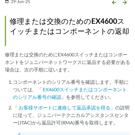
29-Jun-25
date_range
arrow_backward
arrow_forward
修理または交換のためのEX4600ス
イッチまたはコンポーネントの返却
修理または交換のためにEX4600スイッチまたはコンポー
ネントをジュニパーネットワークスに返品する必要がある
場合は、次の手順に従います。
コンポーネントのシリアル番号を確認します。手順に
ついては、「
EX4600スイッチまたはコンポーネント
のシリアル番号の確認
」を参照してください。
「
お客様サポートに連絡して返品承認を得る」
の説明
に従って、ジュニパーテクニカルアシスタンスセンタ
ー(JTAC)から返品許可(RMA)番号を取得します。