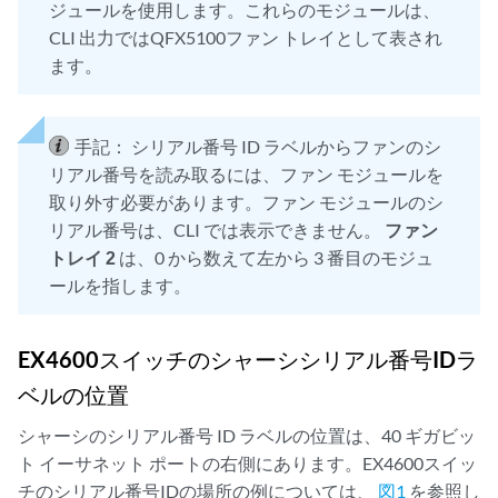
ジュールを使用します。これらのモジュールは、
    Xcvr 15      REV 01   740-038152   MOC12301520030    SFP+-10G-CU1M
    Xcvr 20      REV 01   740-038153   MOC13461530030    SFP+-10G-CU3M
CLI 出力ではQFX5100ファン トレイとして表され
    Xcvr 21      REV 01   740-038153   MOC13461530030    SFP+-10G-CU3M
ます。
    Xcvr 22      REV 01   740-038153   MOC13461530030    SFP+-10G-CU3M
    Xcvr 23      REV 01   740-038153   MOC13461530030    SFP+-10G-CU3M
    Xcvr 24      REV 01   740-038153   MOC13461530030    QSFP+-40G-CU3
手記：
シリアル番号 ID ラベルからファンのシ
  PIC 1          REV 02   611-049556   RS3113520027      EX4600-EM-8F

リアル番号を読み取るには、ファン モジュールを
  PIC 2          REV 02   611-049555   RR3113310086      QFX-EM-4Q

取り外す必要があります。ファン モジュールのシ
    Xcvr 0       REV 01   740-038152   MOC12301520030    QSFP+-40G-CU1
リアル番号は、CLI では表示できません。
ファン
Power Supply 1   REV 03   740-041741   1GA23381854       JPSU-650W-AC-
Fan Tray 0                                               QFX5100 Fan 
トレイ 2
は、0 から数えて左から 3 番目のモジュ
Fan Tray 1                                               QFX5100 Fan 
ールを指します。
Fan Tray 2                                               QFX5100 Fan 
Fan Tray 3                                               QFX5100 Fan 
Fan Tray 4                                               QFX5100 Fan 
EX4600スイッチのシャーシシリアル番号IDラ
ベルの位置
{master:0}

root@RIDGE_IEEE>

シャーシのシリアル番号 ID ラベルの位置は、40 ギガビッ
ト イーサネット ポートの右側にあります。EX4600スイッ
root@RIDGE_IEEE> show version

チのシリアル番号IDの場所の例については、
図1
を参照し
fpc0: