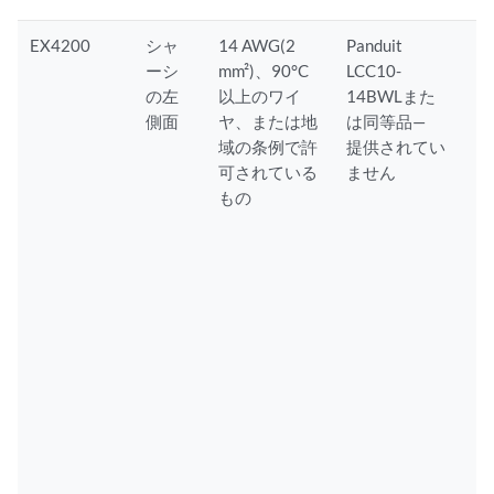
EX4200
シャ
14 AWG(2
Panduit
ーシ
mm²)、90°C
LCC10-
の左
以上のワイ
14BWLまた
側面
ヤ、または地
は同等品—
域の条例で許
提供されてい
可されている
ません
もの