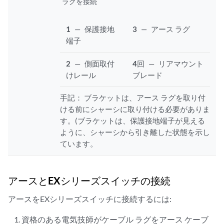
ラグを接続
1
—
保護接地
3
—
アース ラグ
端子
2
—
側面取付
4
回
—
リアマウント
けレール
ブレード
手記：
ブラケットは、アース ラグを取り付
ける前にシャーシに取り付ける必要がありま
す。(ブラケットは、保護接地端子が見える
ように、シャーシから引き離した状態を示し
ています。
アースとEXシリーズスイッチの接続
アースをEXシリーズスイッチに接続するには:
資格のある電気技師がケーブル ラグをアース ケーブ