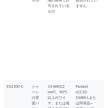
ネル
域の条例で許
提供されてい
可されている
ません
もの
EX2300-C
シャ
14 AWG(2
Panduit
ーシ
mm²)、90°C
LCC10-
の背
以上のワイ
14AW-Lまた
面パ
ヤ、または地
は同等品—