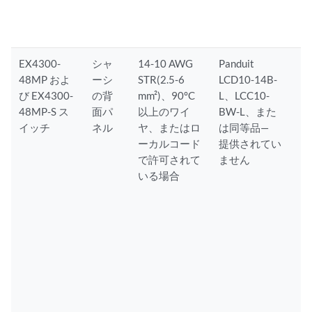
EX4300-
シャ
14-10 AWG
Panduit
48MP およ
ーシ
STR(2.5-6
LCD10-14B-
び EX4300-
の背
mm²)、90°C
L、LCC10-
48MP-S ス
面パ
以上のワイ
BW-L、また
イッチ
ネル
ヤ、またはロ
は同等品—
ーカルコード
提供されてい
で許可されて
ません
いる場合