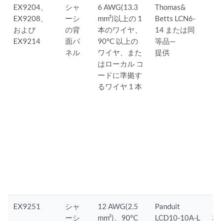
EX9204、
シャ
6 AWG(13.3
Thomas&
EX9208、
ーシ
mm²)以上の 1
Betts LCN6-
および
の背
本のワイヤ、
14 または同
EX9214
面パ
90°C 以上の
等品—
ネル
ワイヤ、また
提供
はローカル コ
ードに準拠す
るワイヤ 1 本
EX9251
シャ
12 AWG(2.5
Panduit
10
ーシ
mm²)、90°C
LCD10-10A-L
本