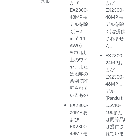
ネル
よび
よび
EX2300-
EX2300-
48MP モ
48MP モ
デルを除
デルを除
く)—2
く)は提供
mm²(14
されませ
AWG)、
ん。
90°C 以
EX2300-
上のワイ
24MPお
ヤ、また
よび
は地域の
EX2300-
条例で許
48MPモ
可されて
デル
いるもの
(Panduit
EX2300-
LCA10-
24MP お
10Lまた
よび
は同等品)
EX2300-
は提供さ
48MP モ
れていま