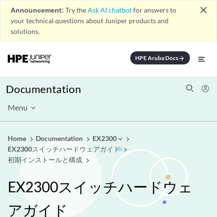
close
Announcement:
Try the
Ask AI chatbot
for answers to
your technical questions about Juniper products and
solutions.
HPE Aruba Docs
arrow_forward
Documentation
Menu
Home
Documentation
EX2300
EX2300スイッチハードウェアガイド
初期インストールと構成
EX2300スイッチハードウェ
アガイド