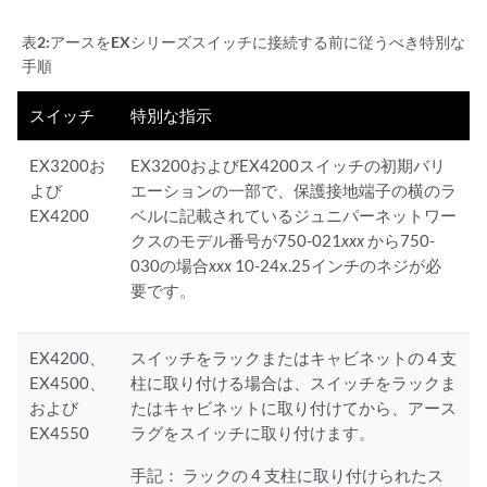
表2:
アースをEXシリーズスイッチに接続する前に従うべき特別な
手順
スイッチ
特別な指示
EX3200お
EX3200およびEX4200スイッチの初期バリ
よび
エーションの一部で、保護接地端子の横のラ
EX4200
ベルに記載されているジュニパーネットワー
クスのモデル番号が750-021
xxx
から750-
030の場合
xxx
10-24x.25インチのネジが必
要です。
EX4200、
スイッチをラックまたはキャビネットの 4 支
EX4500、
柱に取り付ける場合は、スイッチをラックま
および
たはキャビネットに取り付けてから、アース
EX4550
ラグをスイッチに取り付けます。
手記：
ラックの 4 支柱に取り付けられたス