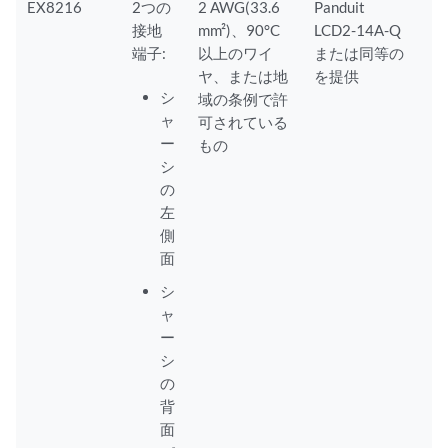
EX8216
2つの
2 AWG(33.6
Panduit
接地
mm²)、90°C
LCD2-14A-Q
端子:
以上のワイ
または同等の
ヤ、または地
を提供
シ
域の条例で許
ャ
可されている
ー
もの
シ
の
左
側
面
シ
ャ
ー
シ
の
背
面