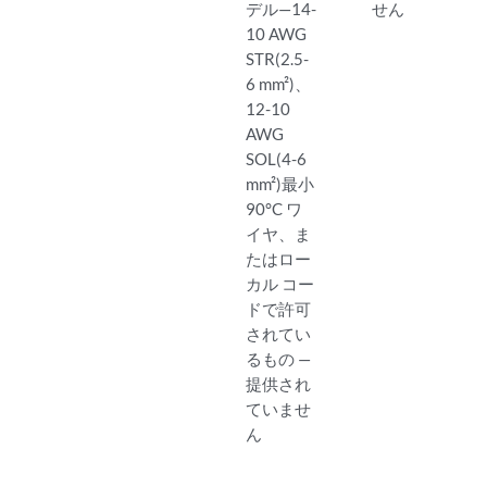
デル—14-
せん
10 AWG
STR(2.5-
6 mm²)、
12-10
AWG
SOL(4-6
mm²)最小
90°C ワ
イヤ、ま
たはロー
カル コー
ドで許可
されてい
るもの —
提供され
ていませ
ん