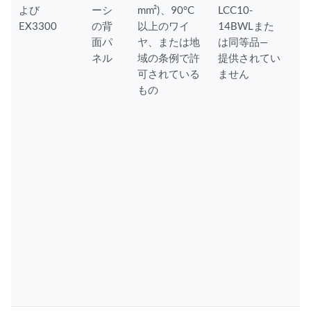
よび
ーシ
mm²)、90°C
LCC10-
EX3300
の背
以上のワイ
14BWLまた
面パ
ヤ、または地
は同等品—
ネル
域の条例で許
提供されてい
可されている
ません
もの