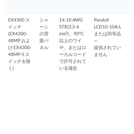
EX4300 ス
シャ
14-10 AWG
Panduit
イッチ
ーシ
STR(2.5-6
LCD10-10A-L
(EX4300-
の背
mm²)、90°C
または同等品
48MP およ
面パ
以上のワイ
—
び EX4300-
ネル
ヤ、またはロ
提供されてい
48MP-S ス
ーカルコード
ません
イッチを除
で許可されて
く)
いる場合