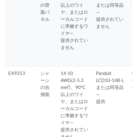
の背
以上のワイ
または同等品
付
面パ
ヤ、またはロ
—
ネル
ーカルコード
提供されてい
に準拠するワ
ません
イヤ—
提供されてい
ません
EX9253
シャ
14-10
Panduit
M
ーシ
AWG(2-5.3
LCD10-14B-L
2 
の右
mm²)、90°C
または同等品
付
側面
以上のワイ
—
ヤ、またはロ
提供
ーカルコード
に準拠するワ
イヤ—
提供されてい
ません