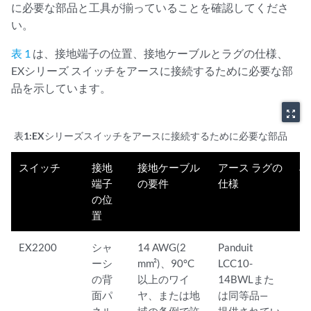
に必要な部品と工具が揃っていることを確認してくださ
い。
表 1
は、接地端子の位置、接地ケーブルとラグの仕様、
EXシリーズ スイッチをアースに接続するために必要な部
品を示しています。
zoom_out_map
表1:
EXシリーズスイッチをアースに接続するために必要な部品
スイッチ
接地
接地ケーブル
アース ラグの
ネ
端子
の要件
仕様
ャ
の位
置
EX2200
シャ
14 AWG(2
Panduit
ーシ
mm²)、90°C
LCC10-
の背
以上のワイ
14BWLまた
面パ
ヤ、または地
は同等品—