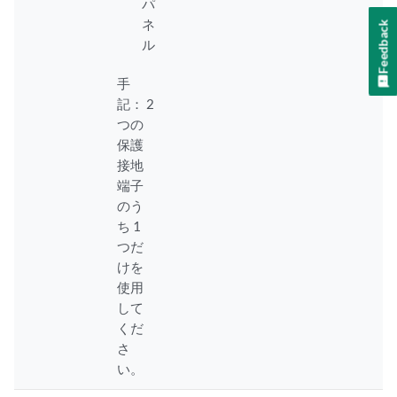
パ
ネ
Feedback
ル
手
記：
2
つの
保護
接地
端子
のう
ち 1
つだ
けを
使用
して
くだ
さ
い。