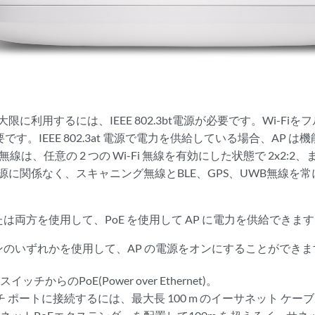
大限に利用するには、IEEE 802.3bt電源が必要です。Wi-F
です。IEEE 802.3at 電源で電力を供給している場合、AP 
Fi 無線は、任意の 2 つの Wi-Fi 無線を有効にした状態で 2x2:2、
電源に関係なく、スキャニング無線とBLE、GPS、UWB無線を
は両方を使用して、PoE を使用して AP に電力を供給できま
ンのいずれかを使用して、AP の電源をオンにすることができま
ッチからのPoE(Power over Ethernet)。
ッチ ポートに接続するには、最大長 100 m のイーサネット ケ