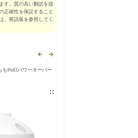
ます。質の高い翻訳を提
の正確性を保証すること
は、英語版を参照してく
arrow_backward
arrow_forward
らもPoE(パワーオーバー
zoom_out_map