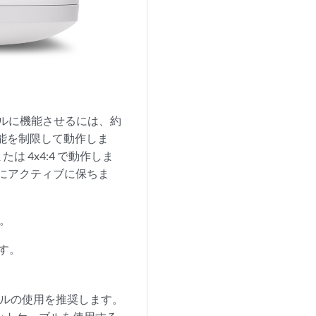
iをフルに機能させるには、約
は機能を制限して動作しま
または 4x4:4 で動作しま
常にアクティブに保ちま
す。
す。
ーブルの使用を推奨します。