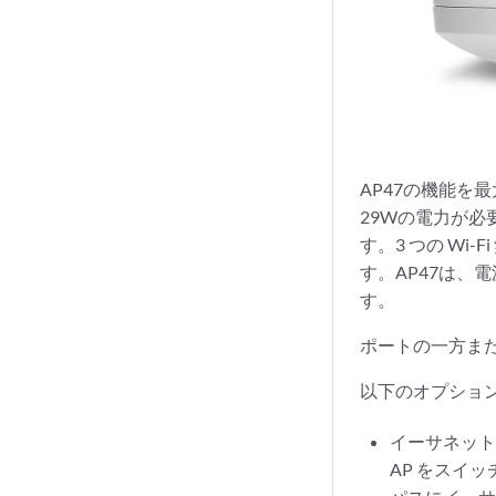
AP47の機能を最
29Wの電力が必要
す。3 つの Wi-
す。AP47は、
す。
ポートの一方また
以下のオプショ
イーサネットスイ
AP をスイ