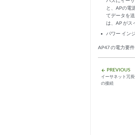
パスにイーサ
と、APの電
てデータを送
は、AP が
パワー インジ
AP47 の電力
PREVIOUS
arrow_backward
イーサネット冗長
の接続