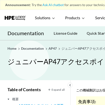
Announcement:
Try the
Ask AI chatbot
for answers to your technica
Solutions
Products
Servi
Documentation
License Guide
Quick Star
Home
Documentation
AP47
ジュニパーAP47アクセスポ
ジュニパーAP47アクセスポ
keyboard_arrow_left
Table of Contents
Expand all
この機械翻訳はお役
概要
play_arrow
免責事項: