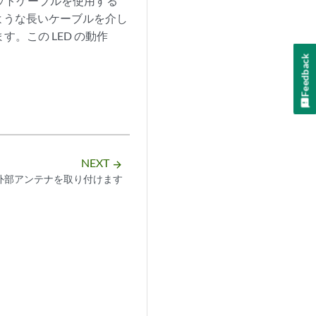
ネットケーブルを使用する
ような長いケーブルを介し
。この LED の動作
Feedback
。
NEXT
arrow_forward
に外部アンテナを取り付けます