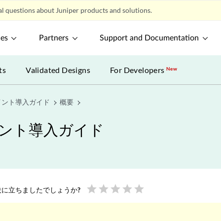
l questions about Juniper products and solutions.
ces
Partners
Support and Documentation
ts
Validated Designs
For Developers
New
イント導入ガイド
概要
イント導入ガイド
star
star
star
star
star
に立ちましたでしょうか?