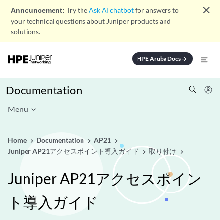
close
Announcement:
Try the
Ask AI chatbot
for answers to
your technical questions about Juniper products and
solutions.
HPE Aruba Docs
arrow_forward
Documentation
Menu
Home
Documentation
AP21
Juniper AP21アクセスポイント導入ガイド
取り付け
Juniper AP21アクセスポイン
ト導入ガイド