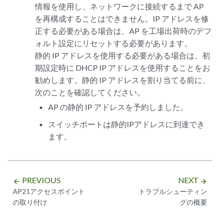
情報を使用し、ネットワークに接続するまで AP
を再構成することはできません。IP アドレスを修
正する必要がある場合は、AP を工場出荷時のデフ
ォルト設定にリセットする必要があります。
静的 IP アドレスを使用する必要がある場合は、初
期設定時に DHCP IP アドレスを使用することをお
勧めします。静的 IP アドレスを割り当てる前に、
次のことを確認してください。
AP の静的 IP アドレスを予約しました。
スイッチポートは静的IPアドレスに到達でき
ます。
PREVIOUS
NEXT
arrow_backward
arrow_forward
AP21アクセスポイント
トラブルシューティン
の取り付け
グの概要