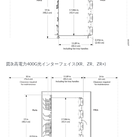
図3:
高電力400G光インターフェイス(XR、ZR、ZR+)