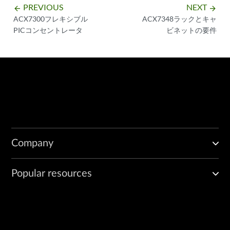
PREVIOUS
NEXT
arrow_backward
arrow_forward
ACX7300フレキシブル
ACX7348ラックとキャ
PICコンセントレータ
ビネットの要件
Company
Popular resources