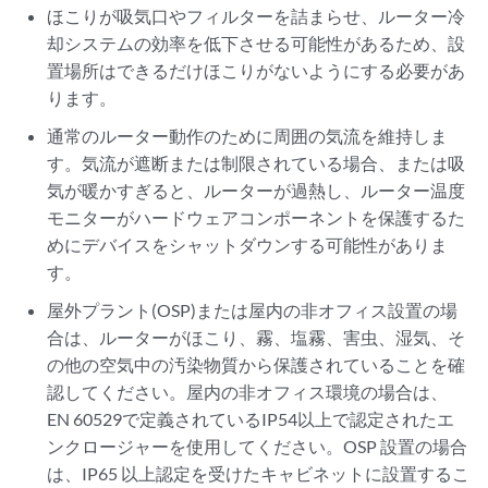
ほこりが吸気口やフィルターを詰まらせ、ルーター冷
却システムの効率を低下させる可能性があるため、設
置場所はできるだけほこりがないようにする必要があ
ります。
通常のルーター動作のために周囲の気流を維持しま
す。気流が遮断または制限されている場合、または吸
気が暖かすぎると、ルーターが過熱し、ルーター温度
モニターがハードウェアコンポーネントを保護するた
めにデバイスをシャットダウンする可能性がありま
す。
屋外プラント(OSP)または屋内の非オフィス設置の場
合は、ルーターがほこり、霧、塩霧、害虫、湿気、そ
の他の空気中の汚染物質から保護されていることを確
認してください。屋内の非オフィス環境の場合は、
EN 60529で定義されているIP54以上で認定されたエ
ンクロージャーを使用してください。OSP 設置の場合
は、IP65 以上認定を受けたキャビネットに設置するこ