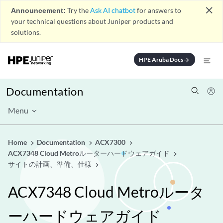
close
Announcement:
Try the
Ask AI chatbot
for answers to
your technical questions about Juniper products and
solutions.
HPE Aruba Docs
arrow_forward
Documentation
Menu
Home
Documentation
ACX7300
ACX7348 Cloud Metroルーターハードウェアガイド
サイトの計画、準備、仕様
ACX7348 Cloud Metroルータ
ーハードウェアガイド