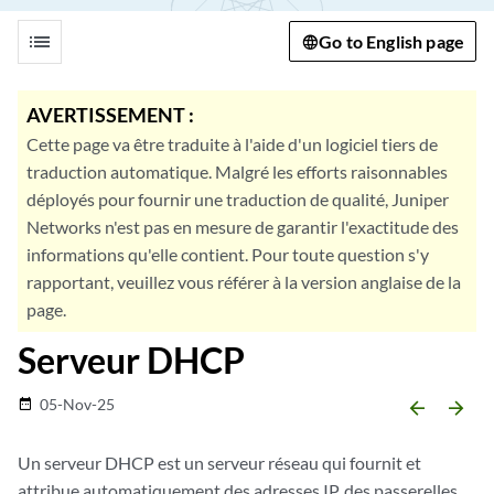
list
Go to English page
AVERTISSEMENT :
Cette page va être traduite à l'aide d'un logiciel tiers de
traduction automatique. Malgré les efforts raisonnables
déployés pour fournir une traduction de qualité, Juniper
Networks n'est pas en mesure de garantir l'exactitude des
informations qu'elle contient. Pour toute question s'y
rapportant, veuillez vous référer à la version anglaise de la
page.
Serveur DHCP
05-Nov-25
date_range
arrow_backward
arrow_forward
Un serveur DHCP est un serveur réseau qui fournit et
attribue automatiquement des adresses IP, des passerelles