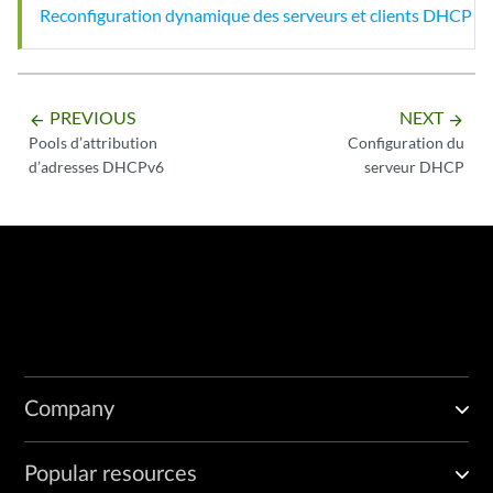
Reconfiguration dynamique des serveurs et clients DHCP
PREVIOUS
NEXT
arrow_backward
arrow_forward
Pools d’attribution
Configuration du
d’adresses DHCPv6
serveur DHCP
Company
Popular resources