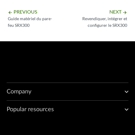
PREVIOUS
NEXT
arrow_backward
arrow_forward
Guide matériel du pare-
Revendiquer, intégrer et
feu SRX300
configurer le SRX300
Company
Popular resources