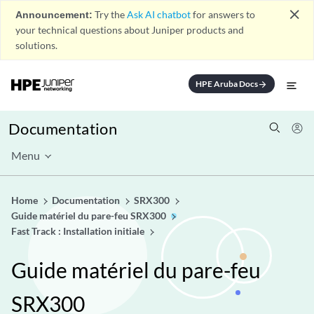
close
Announcement:
Try the
Ask AI chatbot
for answers to
your technical questions about Juniper products and
solutions.
HPE Aruba Docs
arrow_forward
Documentation
Menu
Home
Documentation
SRX300
Guide matériel du pare-feu SRX300
Fast Track : Installation initiale
Guide matériel du pare-feu
SRX300