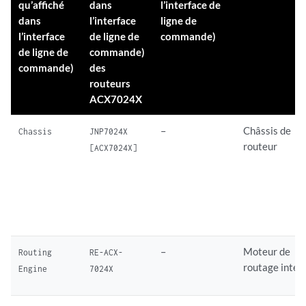
qu’affiché
dans
l’interface de
dans
l’interface
ligne de
l’interface
de ligne de
commande)
de ligne de
commande)
commande)
des
routeurs
ACX7024X
–
Châssis de
Chassis
JNP7024X
routeur
[ACX7024X]
–
Moteur de
Routing
RE-ACX-
routage intég
Engine
7024X