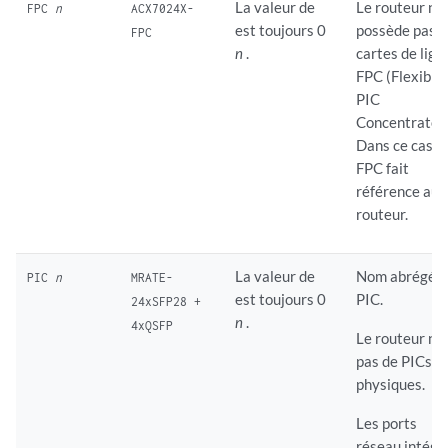
La valeur de
Le routeur ne
FPC
n
ACX7024X-
est toujours 0
possède pas 
FPC
n
.
cartes de lign
FPC (Flexible
PIC
Concentrator)
Dans ce cas,
FPC fait
référence au
routeur.
La valeur de
Nom abrégé d
PIC
n
MRATE-
est toujours 0
PIC.
24xSFP28 +
n
.
4xQSFP
Le routeur n’a
pas de PICs
physiques.
Les ports
réseau intégr