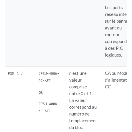
Les ports
réseau intégr
sur le pannea
avant du
routeur
corresponden
à des PIC
logiques.
n
est une
CA ou
Modul
PSM
(n)
JPSU-400W-
valeur
d’alimentatio
DC-AFI
comprise
CC
ou
entre 0 et 1.
La valeur
JPSU-400W-
correspond au
AC-AFI
numéro de
l’emplacement
du bloc