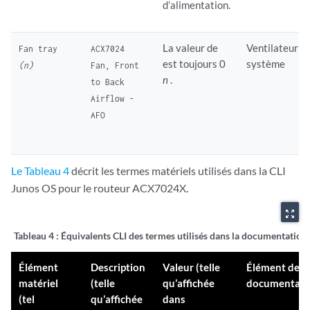
d’alimentation.
La valeur de
Ventilateur
Fan tray
ACX7024
est toujours 0
système
(n)
Fan, Front
n
.
to Back
Airflow -
AFO
Le Tableau 4
décrit les termes matériels utilisés dans la CLI
Junos OS pour le routeur ACX7024X.
zoom_out_map
Tableau 4 :
Équivalents CLI des termes utilisés dans la documentati
Élément
Description
Valeur (telle
Élément de l
matériel
(telle
qu’affichée
documentati
(tel
qu’affichée
dans