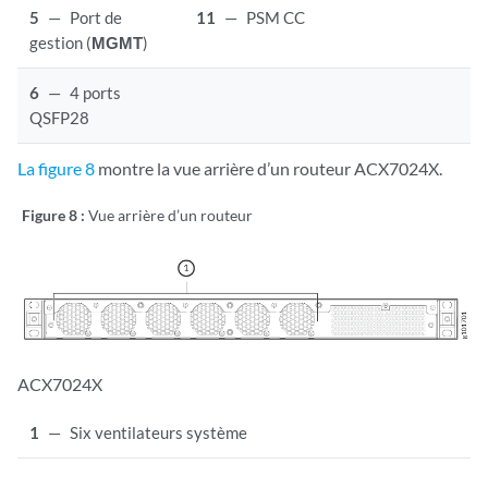
5
—
Port de
11
—
PSM CC
gestion (
MGMT
)
6
—
4 ports
QSFP28
La figure 8
montre la vue arrière d’un routeur ACX7024X.
Figure 8 :
Vue arrière d’un routeur
ACX7024X
1
—
Six ventilateurs système