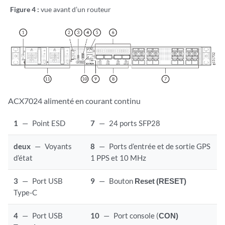
Figure 4 :
vue avant d’un routeur
ACX7024 alimenté en courant continu
1
—
Point ESD
7
—
24 ports SFP28
deux
—
Voyants
8
—
Ports d’entrée et de sortie GPS
d’état
1 PPS et 10 MHz
3
—
Port USB
9
—
Bouton
Reset (RESET)
Type-C
4
—
Port USB
10
—
Port console (
CON)