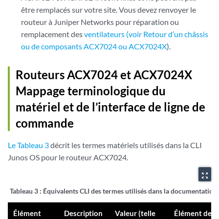
être remplacés sur votre site. Vous devez renvoyer le
routeur à Juniper Networks pour réparation ou
remplacement des
ventilateurs (voir Retour d’un châssis
ou de composants ACX7024 ou ACX7024X
).
Routeurs ACX7024
et ACX7024X
Mappage terminologique du
matériel et de l’interface de ligne de
commande
Le Tableau 3
décrit les termes matériels utilisés dans la CLI
Junos OS pour le routeur ACX7024.
zoom_out_map
Tableau 3 :
Équivalents CLI des termes utilisés dans la documentatio
Élément
Description
Valeur (telle
Élément de l