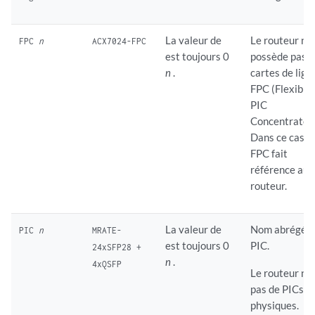
La valeur de
Le routeur ne
FPC
n
ACX7024-FPC
est toujours 0
possède pas 
n
.
cartes de lign
FPC (Flexible
PIC
Concentrator)
Dans ce cas,
FPC fait
référence au
routeur.
La valeur de
Nom abrégé d
PIC
n
MRATE-
est toujours 0
PIC.
24xSFP28 +
n
.
4xQSFP
Le routeur n’a
pas de PICs
physiques.