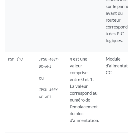
sur le pannea
avant du
routeur
corresponden
à des PIC
logiques.
n
est une
Module
PSM
(n)
JPSU-400W-
valeur
d’alimentatio
DC-AFI
comprise
CC
ou
entre 0 et 1.
La valeur
JPSU-400W-
correspond au
AC-AFI
numéro de
l’emplacement
du bloc
d’alimentation.