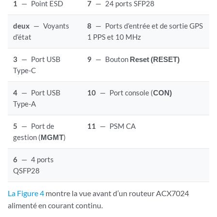
1
—
Point ESD
7
—
24 ports SFP28
deux
—
Voyants
8
—
Ports d’entrée et de sortie GPS
d’état
1 PPS et 10 MHz
3
—
Port USB
9
—
Bouton
Reset (RESET)
Type-C
4
—
Port USB
10
—
Port console (
CON)
Type-A
5
—
Port de
11
—
PSM CA
gestion (
MGMT
)
6
—
4 ports
QSFP28
La Figure 4
montre la vue avant d’un routeur ACX7024
alimenté en courant continu.