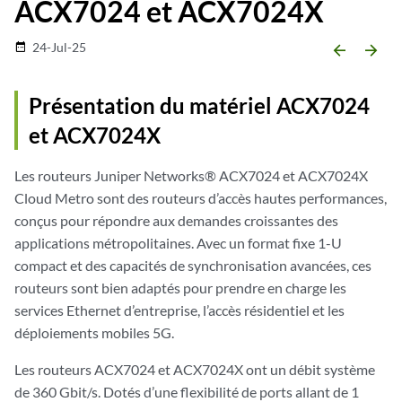
ACX7024
et ACX7024X
24-Jul-25
date_range
arrow_backward
arrow_forward
Présentation du matériel ACX7024
et ACX7024X
Les routeurs Juniper Networks® ACX7024
et ACX7024X
Cloud Metro sont des routeurs d’accès hautes performances,
conçus pour répondre aux demandes croissantes des
applications métropolitaines. Avec un format fixe 1-U
compact et des capacités de synchronisation avancées, ces
routeurs sont bien adaptés pour prendre en charge les
services Ethernet d’entreprise, l’accès résidentiel et les
déploiements mobiles 5G.
Les routeurs ACX7024
et ACX7024X
ont un débit système
de 360 Gbit/s. Dotés d’une flexibilité de ports allant de 1