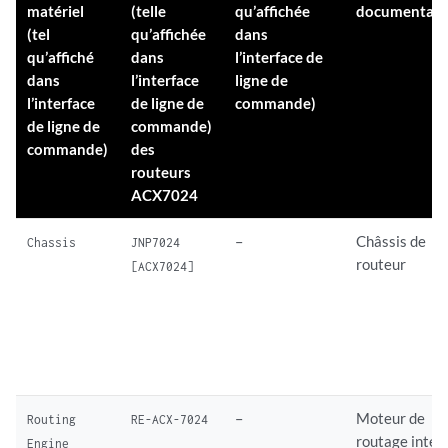
matériel
(telle
qu’affichée
documentati
(tel
qu’affichée
dans
qu’affiché
dans
l’interface de
dans
l’interface
ligne de
l’interface
de ligne de
commande)
de ligne de
commande)
commande)
des
routeurs
ACX7024
–
Châssis de
Chassis
JNP7024
routeur
[ACX7024]
–
Moteur de
Routing
RE-ACX-7024
routage intég
Engine