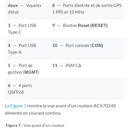
deux
—
Voyants
8
—
Ports d’entrée et de sortie GPS
d’état
1 PPS et 10 MHz
3
—
Port USB
9
—
Bouton
Reset (RESET)
Type-C
4
—
Port USB
10
—
Port console (
CON)
Type-A
5
—
Port de
11
—
PSM CA
gestion (
MGMT
)
6
—
4 ports
QSFP28
La Figure 7
montre la vue avant d’un routeur ACX7024X
alimenté en courant continu.
Figure 7 :
Vue avant d’un routeur