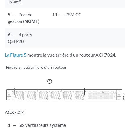
Type-A
5
—
Port de
11
—
PSM CC
gestion (
MGMT
)
6
—
4 ports
QSFP28
La Figure 5
montre la vue arrière d’un routeur ACX7024.
Figure 5 :
vue arrière d’un routeur
ACX7024
1
—
Six ventilateurs système