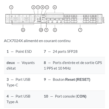
ACX7024X alimenté en courant continu
1
—
Point ESD
7
—
24 ports SFP28
deux
—
Voyants
8
—
Ports d’entrée et de sortie GPS
d’état
1 PPS et 10 MHz
3
—
Port USB
9
—
Bouton
Reset (RESET)
Type-C
4
—
Port USB
10
—
Port console (
CON)
Type-A