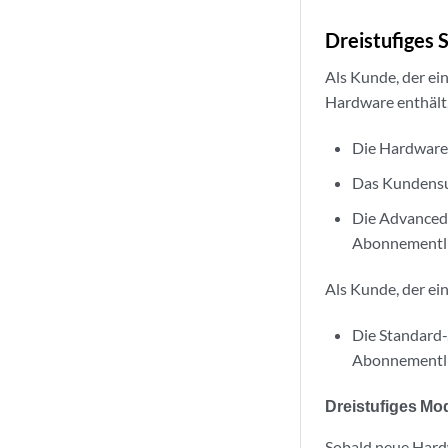
Dreistufiges 
Als Kunde, der ei
Hardware enthält, 
Die Hardwarep
Das Kundensup
Die Advanced
Abonnementli
Als Kunde, der ei
Die Standard
Abonnementli
Dreistufiges Mod
Sobald neue Hard