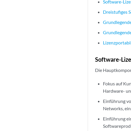
Software-Liz
Dreistufiges 
Grundlegendes
Grundlegende
Lizenzportabil
Software-Liz
Die Hauptkompon
Fokus auf Ku
Hardware- un
Einführung vo
Networks, ein
Einführung ei
Softwareprod