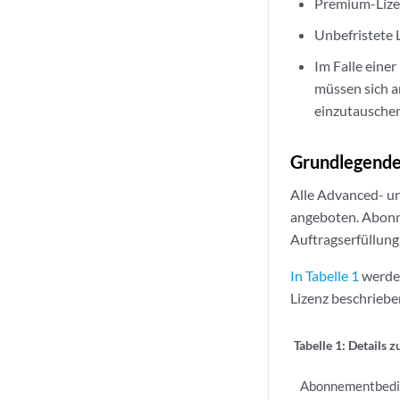
Premium-Lize
Unbefristete 
Im Falle eine
müssen sich a
einzutausche
Grundlegende
Alle Advanced- u
angeboten. Abonne
Auftragserfüllung
In Tabelle 1
werden
Lizenz beschriebe
Tabelle 1:
Details 
Abonnementbed