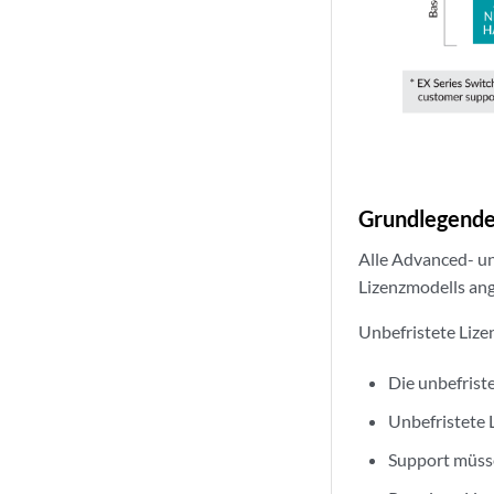
Grundlegendes
Alle Advanced- u
Lizenzmodells an
Unbefristete Lize
Die unbefriste
Unbefristete L
Support müss