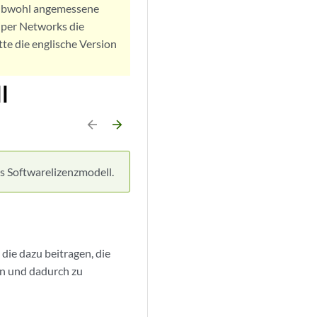
. Obwohl angemessene
iper Networks die
tte die englische Version
l
arrow_backward
arrow_forward
s Softwarelizenzmodell.
die dazu beitragen, die
en und dadurch zu