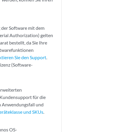
g der Software mit dem
ial Authorization) gelten
t bestellt, da Sie Ihre
ftwarefunktionen
tieren Sie den Support
.
Lizenz (Software-
erweiterten
r Kundensupport für die
ach Anwendungsfall und
räteklasse und SKUs
.
unos OS-