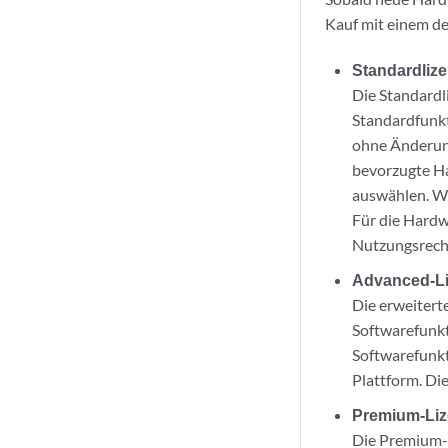
Kauf mit einem de
Standardliz
Die Standardl
Standardfunkt
ohne Änderung
bevorzugte Ha
auswählen. We
Für die Hardw
Nutzungsrecht)
Advanced-L
Die erweitert
Softwarefunkt
Softwarefunkt
Plattform. Di
Premium-Li
Die Premium-L