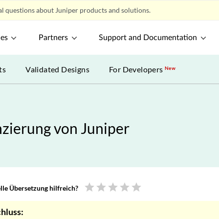
l questions about Juniper products and solutions.
ces
Partners
Support and Documentation
ts
Validated Designs
For Developers
New
nzierung von Juniper
star
star
star
star
star
le Übersetzung hilfreich?
hluss: