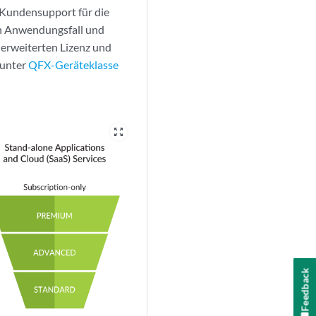
r Kundensupport für die
ach Anwendungsfall und
 erweiterten Lizenz und
 unter
QFX-Geräteklasse
zoom_out_map
Feedback