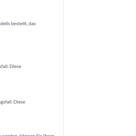
lls bestellt, das
all. Diese
sfall. Diese
 werden, können Sie Ihren