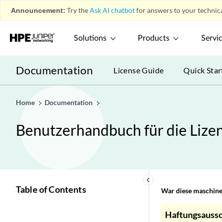
Announcement:
Try the
Ask AI chatbot
for answers to your technica
Solutions
Products
Servi
Documentation
License Guide
Quick Star
Home
Documentation
Benutzerhandbuch für die Lize
keyboard_arrow_left
Table of Contents
War diese maschinel
Haftungsaussc