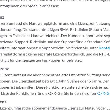
r folgenden drei Modelle anpassen:
enz
izenz umfasst die Hardwareplattform und eine Lizenz zur Nutzun
ionsumfang. Die standardmäßigen RMA-Richtlinien (Return Mater
en im Falle eines Hardwarefehlers. Der Kundensupport wird separa
rdware-Support-Richtlinie und den Support für die Standard-So
itere Informationen zur Supportrichtlinie finden Sie unter
Kontak
areplattform ist keine separate Lizenz erforderlich, und die RTU-
 gilt für die lizenzierten Funktionen unbefristet.
izenz
e Lizenz umfasst die abonnementbasierte Lizenz zur Nutzung der 
ionen. Die Lizenzlaufzeit beträgt 1 Jahr, 3 Jahre oder 5 Jahre. De
ionen ist inbegriffen. Diese Funktionen unterscheiden sich je n
e Liste der Funktionen für die QFX-Geräte finden Sie unter
QFX-Ge
zenz
izenz umfasst die abonnementbasierte Lizenz zur Nutzung der J