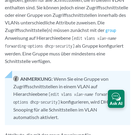
enthalten sind. Sie können jedoch einer Zugriffsschnittstelle
oder einer Gruppe von Zugriffsschnittstellen innerhalb des
VLANs unterschiedliche Attribute zuweisen. Die
Zugriffsschnittstelle(n) müssen zunächst mit der
group
Anweisung auf Hierarchieebene
[edit vlans
vlan-name
als Gruppe konfiguriert
forwarding-options dhcp-security]
werden. Eine Gruppe muss über mindestens eine
Schnittstelle verfügen.
ANMERKUNG:
Wenn Sie eine Gruppe von
Zugriffsschnittstellen in einem VLAN auf
Hierarchieebene
[edit vlans
vlan-name
forwarding-
konfigurieren, wird DHCP-
options dhcp-security]
Ask AI
Snooping für alle Schnittstellen im VLAN
automatisch aktiviert.
Attribute, die mit der
Anweisung für