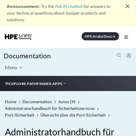
close
Announcement:
Try the
Ask AI chatbot
for answers to
your technical questions about Juniper products and
solutions.
HPE Aruba Docs
arrow_forward
Documentation
Menu
EXPLORE PATHFINDER APPS
Home
Documentation
Junos OS
Administratorhandbuch für Sicherheitsservices
Port-Sicherheit
Übersicht über die Port-Sicherheit
Administratorhandbuch für