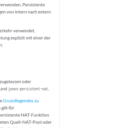
verwenden. Persistente
gen von intern nach extern
verkehr verwendet.
ung explizit mit einer der
n:
 zugelassen oder
 und
.
junos-persistent-nat
he
Grundlegendes zu
gilt für
 persistente NAT-Funktion
immten Quell-NAT-Pool oder