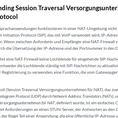
ding Session Traversal Versorgungsunte
otocol
Sprachanwendungen funktionieren in einer NAT-Umgebung nicht ri
on Initiation Protocol (SIP), das mit VoIP verwendet wird, IP-Ad
 Wenn zwischen Anforderer und Empfänger eine NAT-Firewall vo
rch die Übersetzung der IP-Adresse und der Portnummer in den D
t eine NAT-Firewall keine Lochblende für eingehende SIP-Nachri
ntweder die Lochblende ständig mit SIP-Nachrichten zu aktualis
 Registrierung zu verwenden, eine Funktion, die vom Gatewayger
ll (Session Traversal Versorgungsunternehmen für NAT), das zue
Datagram Protocol (UDP) durch Network Address Translators (NATs),
un
 Versorgungsunternehmen für NAT
, definiert wurde, ist ein einfaches 
t Anforderungen an einen STUN-Server, der Antworten an den Cli
n der Regel Teil einer Anwendung, die eine öffentliche IP-Adresse 