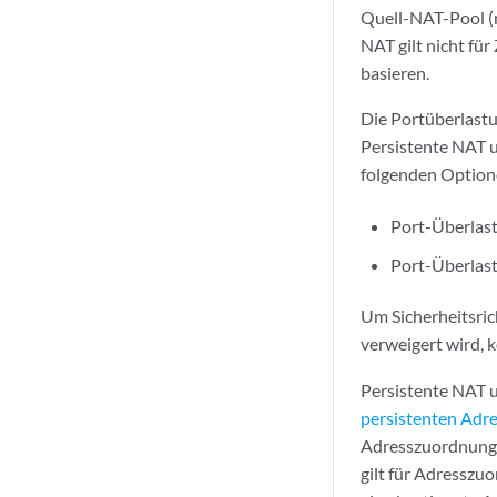
Quell-NAT-Pool (m
NAT gilt nicht fü
basieren.
Die Portüberlastu
Persistente NAT u
folgenden Optione
Port-Überlas
Port-Überlas
Um Sicherheitsric
verweigert wird, 
Persistente NAT u
persistenten Adr
Adresszuordnungen
gilt für Adresszu