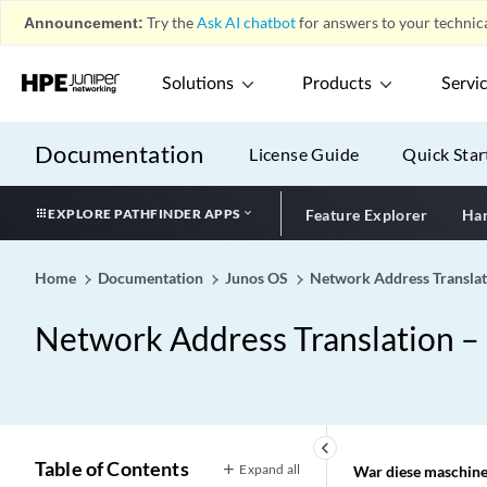
Announcement:
Try the
Ask AI chatbot
for answers to your technica
Solutions
Products
Servi
Documentation
License Guide
Quick Star
EXPLORE PATHFINDER APPS
Feature Explorer
Har
Home
Documentation
Junos OS
Network Address Transla
Network Address Translation 
keyboard_arrow_left
Table of Contents
Expand all
War diese maschinel