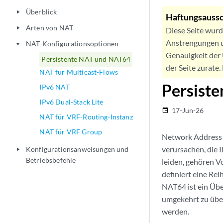
Überblick
play_arrow
Haftungsaussc
Arten von NAT
play_arrow
Diese Seite wur
Anstrengungen u
NAT-Konfigurationsoptionen
play_arrow
Genauigkeit der 
Persistente NAT und NAT64
der Seite zurate
NAT für Multicast-Flows
Persist
IPv6 NAT
IPv6 Dual-Stack Lite
17-Jun-26
date_range
NAT für VRF-Routing-Instanz
NAT für VRF Group
Network Address 
verursachen, die 
Konfigurationsanweisungen und
play_arrow
Betriebsbefehle
leiden, gehören V
definiert eine Re
NAT64 ist ein Üb
umgekehrt zu übe
werden.