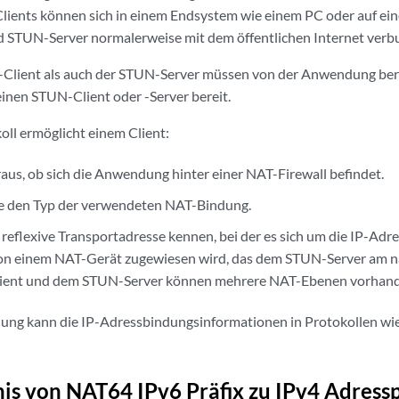
Clients können sich in einem Endsystem wie einem PC oder auf e
d STUN-Server normalerweise mit dem öffentlichen Internet verb
Client als auch der STUN-Server müssen von der Anwendung berei
einen STUN-Client oder -Server bereit.
ll ermöglicht einem Client:
raus, ob sich die Anwendung hinter einer NAT-Firewall befindet.
e den Typ der verwendeten NAT-Bindung.
e reflexive Transportadresse kennen, bei der es sich um die IP-Ad
von einem NAT-Gerät zugewiesen wird, das dem STUN-Server am nä
ent und dem STUN-Server können mehrere NAT-Ebenen vorhande
ung kann die IP-Adressbindungsinformationen in Protokollen wi
is von NAT64 IPv6 Präfix zu IPv4 Adressp