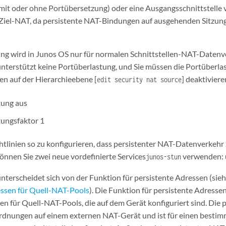
it oder ohne Portübersetzung) oder eine Ausgangsschnittstelle 
r Ziel-NAT, da persistente NAT-Bindungen auf ausgehenden Sitzun
ng wird in Junos OS nur für normalen Schnittstellen-NAT-Daten
nterstützt keine Portüberlastung, und Sie müssen die Portüberlast
n auf der Hierarchieebene [
] deaktiviere
edit security nat source
tung aus
tungsfaktor 1
htlinien so zu konfigurieren, dass persistenter NAT-Datenverkehr
können Sie zwei neue vordefinierte Services
verwenden:
junos-stun
nterscheidet sich von der Funktion für persistente Adressen (sie
essen für Quell-NAT-Pools
). Die Funktion für persistente Adressen 
 für Quell-NAT-Pools, die auf dem Gerät konfiguriert sind. Die
ordnungen auf einem externen NAT-Gerät und ist für einen best