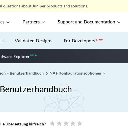
l questions about Juniper products and solutions.
ces
Partners
Support and Documentation
ts
Validated Designs
For Developers
New
New
New application
dware Explorer
tion – Benutzerhandbuch
NAT-Konfigurationsoptionen
– Benutzerhandbuch
star
star
star
star
star
le Übersetzung hilfreich?