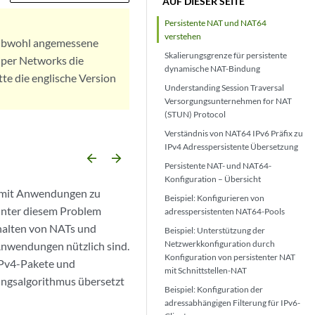
AUF DIESER SEITE
Persistente NAT und NAT64
verstehen
. Obwohl angemessene
Skalierungsgrenze für persistente
iper Networks die
dynamische NAT-Bindung
tte die englische Version
Understanding Session Traversal
Versorgungsunternehmen for NAT
(STUN) Protocol
Verständnis von NAT64 IPv6 Präfix zu
IPv4 Adresspersistente Übersetzung
arrow_backward
arrow_forward
Persistente NAT- und NAT64-
Konfiguration – Übersicht
e mit Anwendungen zu
Beispiel: Konfigurieren von
 unter diesem Problem
adresspersistenten NAT64-Pools
rhalten von NATs und
Beispiel: Unterstützung der
Netzwerkkonfiguration durch
Anwendungen nützlich sind.
Konfiguration von persistenter NAT
IPv4-Pakete und
mit Schnittstellen-NAT
ngsalgorithmus übersetzt
Beispiel: Konfiguration der
adressabhängigen Filterung für IPv6-