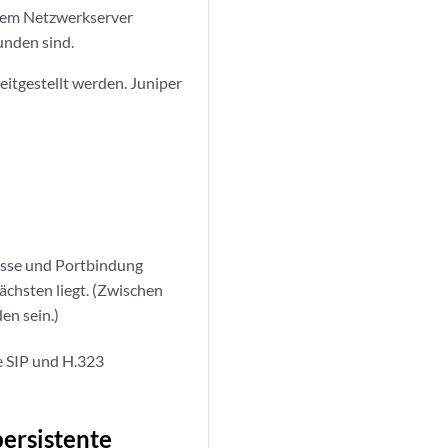
inem Netzwerkserver
unden sind.
tgestellt werden. Juniper
resse und Portbindung
chsten liegt. (Zwischen
n sein.)
e SIP und H.323
ersistente