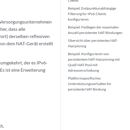
Clients
Beispiel: Endpunktunabhängige
Filterung für IPv6-Clients
konfigurieren
l Versorgungsunternehmen
Beispiel: Festlegen der maximalen
er, dass alle
Anzahl persistenter NAT-Bindungen
rt) derselben reflexiven
Übersicht über persistentes NAT-
von dem NAT-Gerät erstellt
Hairpinning
Beispiel: Konfigurieren von
persistentem NAT-Hairpinning mit
umgekehrt, der es IPv6-
Quell-NAT-Pool mit
Es ist eine Erweiterung
Adressverschiebung
Plattformspezifisches
Unterstützungsverhalten für
persistente NAT-Bindung
h.