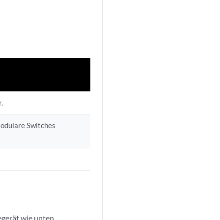
.
Modulare Switches
egerät wie unten