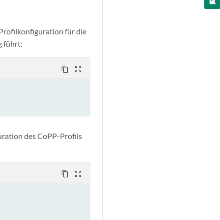
rofilkonfiguration für die
 führt:
content_copy
zoom_out_map
uration des CoPP-Profils
content_copy
zoom_out_map