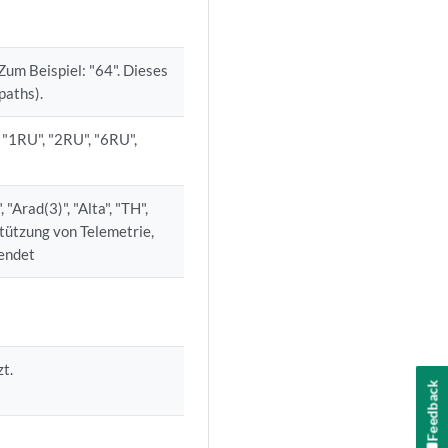
um Beispiel: "64". Dieses
paths).
 "1RU", "2RU", "6RU",
"Arad(3)", "Alta", "TH",
stützung von Telemetrie,
endet
.
t.
Feedback