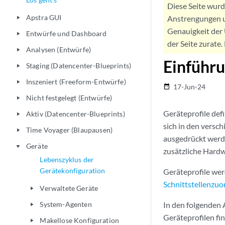
Diese Seite wur
Apstra GUI
Anstrengungen u
play_arrow
Genauigkeit der 
Entwürfe und Dashboard
play_arrow
der Seite zurate
Analysen (Entwürfe)
play_arrow
Einführu
Staging (Datencenter-Blueprints)
play_arrow
Inszeniert (Freeform-Entwürfe)
play_arrow
17-Jun-24
date_range
Nicht festgelegt (Entwürfe)
play_arrow
Geräteprofile def
Aktiv (Datencenter-Blueprints)
play_arrow
sich in den versc
Time Voyager (Blaupausen)
play_arrow
ausgedrückt werde
Geräte
play_arrow
zusätzliche Hardw
Lebenszyklus der
Gerätekonfiguration
Geräteprofile wer
Schnittstellenzu
Verwaltete Geräte
play_arrow
System-Agenten
In den folgenden 
play_arrow
Geräteprofilen fi
Makellose Konfiguration
play_arrow