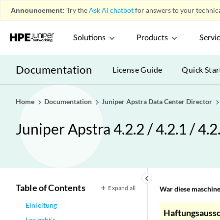
Announcement:
Try the
Ask AI chatbot
for answers to your technica
Solutions
Products
Servi
Documentation
License Guide
Quick Star
Home
Documentation
Juniper Apstra Data Center Director
Juniper Apstra 4.2.2 / 4.2.1 / 
keyboard_arrow_left
Table of Contents
Expand all
War diese maschinel
Einleitung
Haftungsaussc
Los geht's