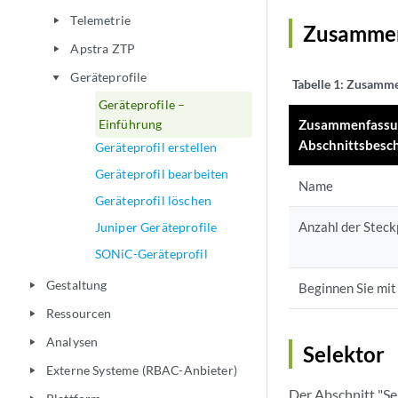
Telemetrie
play_arrow
Zusammen
Apstra ZTP
play_arrow
Geräteprofile
play_arrow
Tabelle 1:
Zusammen
Geräteprofile –
Einführung
Zusammenfass
Abschnittsbesc
Geräteprofil erstellen
Geräteprofil bearbeiten
Name
Geräteprofil löschen
Anzahl der Steck
Juniper Geräteprofile
SONiC-Geräteprofil
Gestaltung
play_arrow
Beginnen Sie mit
Ressourcen
play_arrow
Analysen
play_arrow
Selektor
Externe Systeme (RBAC-Anbieter)
play_arrow
Der Abschnitt "Se