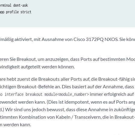
rminal dont-ask

pp profile strict

dmäßig aktiviert, mit Ausnahme von Cisco 3172PQ NXOS. Sie kö
ieren Sie Breakout, um anzuzeigen, dass Ports auf bestimmten Mod
indigkeit aufgeteilt werden können.
re hebt zuerst die Breakouts aller Ports auf, die Breakout-fähig s
richtigen Breakout-Befehle an. Dies basiert auf der Annahme, dass
immer erfolgreich auf
no interface breakout module<module_number>
ewendet werden kann. (Dies ist idempotent, wenn es auf Ports ang
.) Wir sind uns jedoch bewusst, dass diese Annahme in zukünfti
stimmten Kombination von Kabeln / Transceivern, die in Breakout-
n werden kann.