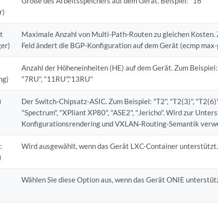
Größe des Arbeitsspeichers auf dem Gerät. Beispiel: "16"
r)
t
Maximale Anzahl von Multi-Path-Routen zu gleichen Kosten. Z
ger)
Feld ändert die BGP-Konfiguration auf dem Gerät (ecmp max-
Anzahl der Höheneinheiten (HE) auf dem Gerät. Zum Beispiel:
ng)
"7RU", "11RU","13RU"
)
Der Switch-Chipsatz-ASIC. Zum Beispiel: "T2", "T2(3)", "T2(6)", 
"Spectrum", "XPliant XP80", "ASE2", "Jericho". Wird zur Unter
Konfigurationsrendering und VXLAN-Routing-Semantik verw
:
Wird ausgewählt, wenn das Gerät LXC-Container unterstützt
)
Wählen Sie diese Option aus, wenn das Gerät ONIE unterstütz