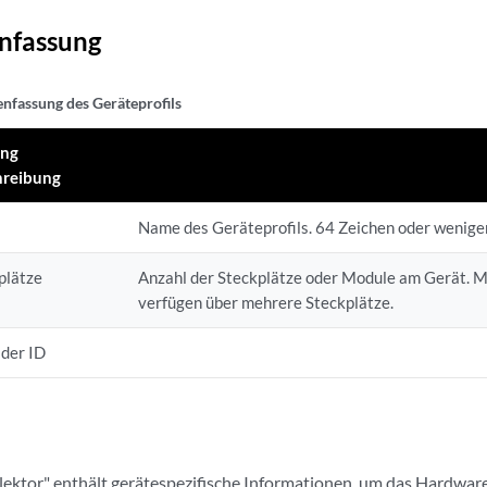
fassung
fassung des Geräteprofils
ung
hreibung
Name des Geräteprofils. 64 Zeichen oder weniger
plätze
Anzahl der Steckplätze oder Module am Gerät. 
verfügen über mehrere Steckplätze.
 der ID
lektor" enthält gerätespezifische Informationen, um das Hardwar