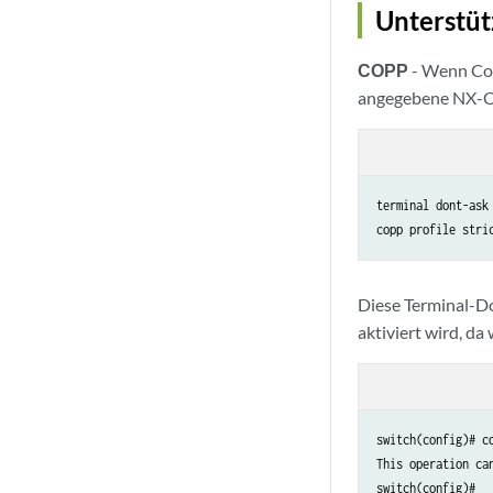
Unterstüt
COPP
- Wenn Cont
angegebene NX-OS
terminal dont-ask

copp profile stri
Diese Terminal-Do
aktiviert wird, da
switch(config)# co
This operation ca
switch(config)#
