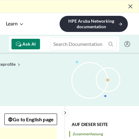
close
HPE Aruba Networking
Learn
arrow_forward
documentation
Ask AI
eprofile
keyboard_arrow_right
Go to English page
AUF DIESER SEITE
Zusammenfassung