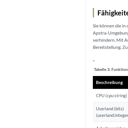
Fähigkeit
Sie können die in
Apstra-Umgebung n
verhindern. Mit 
Bereitstellung. Z
"
Tabelle 3:
Funktion
Beschreibung
CPU (cpu:string)
Userland (bits)
(userland:intege