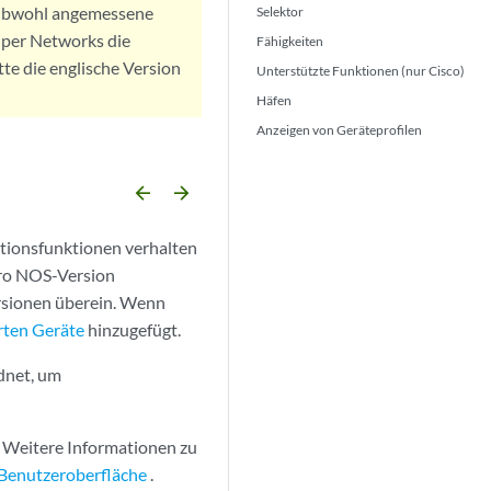
. Obwohl angemessene
Selektor
iper Networks die
Fähigkeiten
tte die englische Version
Unterstützte Funktionen (nur Cisco)
Häfen
Anzeigen von Geräteprofilen
arrow_backward
arrow_forward
ktionsfunktionen verhalten
pro NOS-Version
rsionen überein. Wenn
erten Geräte
hinzugefügt.
dnet, um
. Weitere Informationen zu
-Benutzeroberfläche
.