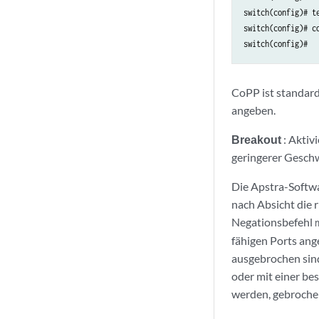
switch(config)# te
switch(config)# co
switch(config)#
CoPP ist standar
angeben.
Breakout
: Aktiv
geringerer Geschw
Die Apstra-Softwa
nach Absicht die 
Negationsbefehl
fähigen Ports ang
ausgebrochen sind
oder mit einer be
werden, gebroche