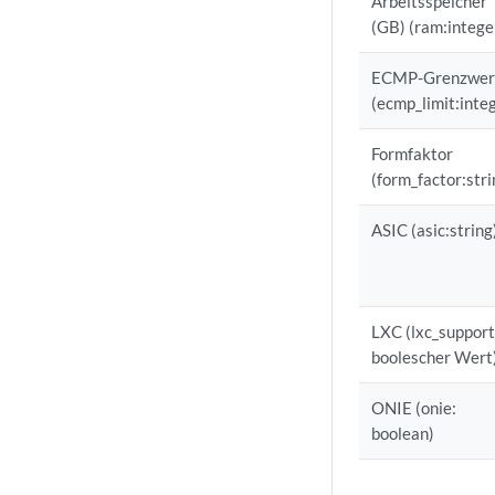
Arbeitsspeicher
(GB) (ram:intege
ECMP-Grenzwer
(ecmp_limit:inte
Formfaktor
(form_factor:stri
ASIC (asic:string
LXC (lxc_support
boolescher Wert
ONIE (onie:
boolean)