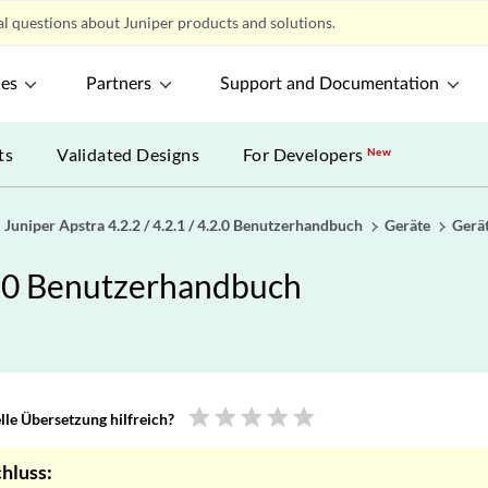
l questions about Juniper products and solutions.
ces
Partners
Support and Documentation
ts
Validated Designs
For Developers
New
Juniper Apstra 4.2.2 / 4.2.1 / 4.2.0 Benutzerhandbuch
Geräte
Gerät
4.2.0 Benutzerhandbuch
star
star
star
star
star
le Übersetzung hilfreich?
hluss: