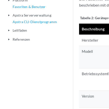
Plattform
play_arrow
beschrieben mit d
Favoriten & Benutzer
Apstra Serververwaltung
play_arrow
Tabelle 2:
Gerätepr
Apstra CLI-Dienstprogramm
Beschreibung
Leitfäden
play_arrow
Referenzen
play_arrow
Hersteller
Modell
Betriebssystemf
Version