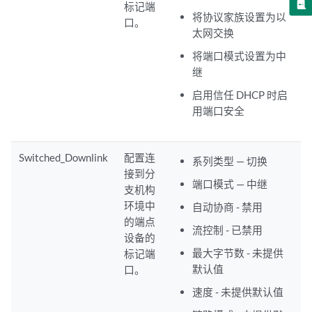
标记端
将协议家族设置为以
口。
太网交换
将端口模式设置为中
继
启用信任 DHCP 时启
用端口安全
Switched_Downlink
配置连
系列类型 — 切换
接到分
端口模式 — 中继
支机构
环境中
自动协商 - 禁用
的端点
流控制 - 已禁用
设备的
最大字节数 - 未提供
标记端
默认值
口。
速度 - 未提供默认值