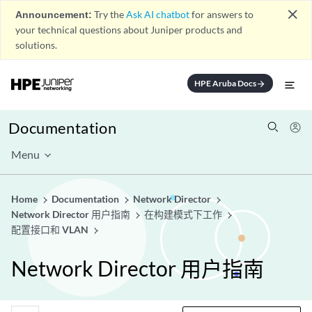
close
Announcement:
Try the
Ask AI chatbot
for answers to
your technical questions about Juniper products and
solutions.
HPE Aruba Docs
arrow_forward
Documentation
Menu
Home
Documentation
Network Director
Network Director 用户指南
在构建模式下工作
配置接口和 VLAN
Network Director 用户指南