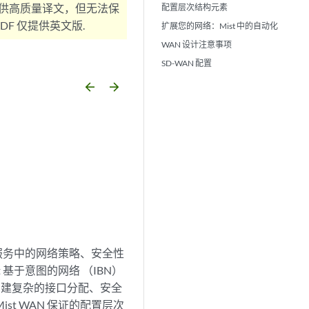
供高质量译文，但无法保
配置层次结构元素
F 仅提供英文版.
扩展您的网络：Mist 中的自动化
WAN 设计注意事项
SD-WAN 配置
arrow_backward
arrow_forward
云服务中的网络策略、安全性
t 基于意图的网络 （IBN）
构建复杂的接口分配、安全
t WAN 保证的配置层次