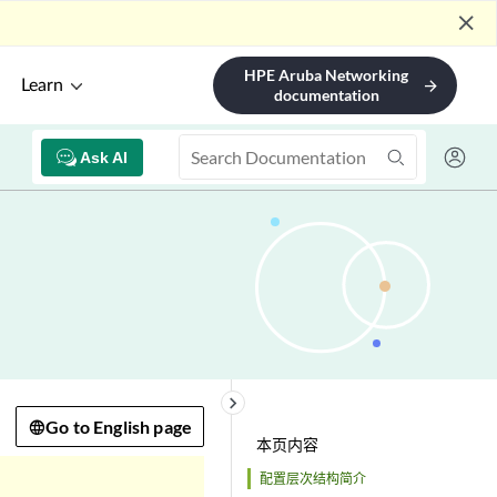
close
HPE Aruba Networking
Learn
arrow_forward
documentation
Ask AI
keyboard_arrow_right
Go to English page
本页内容
配置层次结构简介