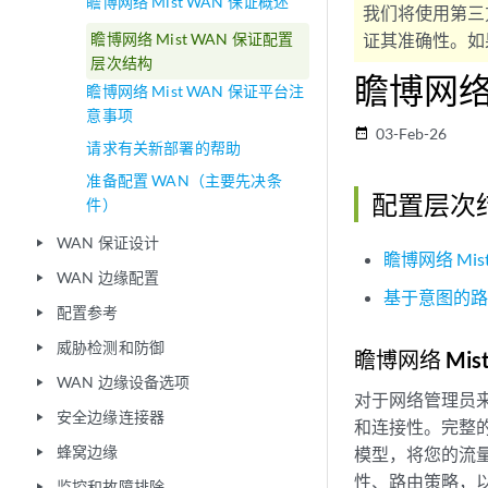
瞻博网络 Mist WAN 保证概述
我们将使用第三
瞻博网络 Mist WAN 保证配置
证其准确性。如果
层次结构
瞻博网络
瞻博网络 Mist WAN 保证平台注
意事项
03-Feb-26
date_range
请求有关新部署的帮助
准备配置 WAN（主要先决条
配置层次
件）
WAN 保证设计
play_arrow
瞻博网络 Mis
WAN 边缘配置
play_arrow
基于意图的
配置参考
play_arrow
威胁检测和防御
play_arrow
瞻博网络 Mis
WAN 边缘设备选项
play_arrow
对于网络管理员来
安全边缘连接器
play_arrow
和连接性。完整的 
蜂窝边缘
模型，将您的流量
play_arrow
性、路由策略，以
监控和故障排除
play_arrow