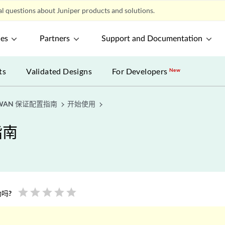
l questions about Juniper products and solutions.
ces
Partners
Support and Documentation
ts
Validated Designs
For Developers
New
 WAN 保证配置指南
开始使用
指南
star
star
star
star
star
吗?