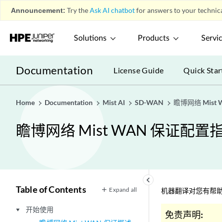
Announcement:
Try the
Ask AI chatbot
for answers to your technica
Solutions
Products
Servi
Documentation
License Guide
Quick Star
Home
Documentation
Mist AI
SD-WAN
瞻博网络 Mist
瞻博网络 Mist WAN 保证配置
keyboard_arrow_left
Table of Contents
Expand all
机器翻译对您有帮助
开始使用
play_arrow
免责声明: