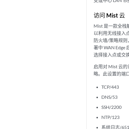
支或中心 LAN
访问 Mist 云
Mist 是一款全
以利用无线接入点和
防火墙/策略规则
署中 WAN E
选择接入点或交
启用对 Mist 
略。此设置的端
TCP/443
DNS/53
SSH/2200
NTP/123
系统日志/651