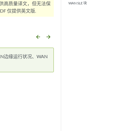
供高质量译文，但无法保
WAN SLE 块
F 仅提供英文版.
arrow_backward
arrow_forward
AN边缘运行状况、WAN