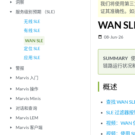
洞察
play_arrow
我们将使用第三
证其准确性。如果
服务级别预期 （SLE）
play_arrow
无线 SLE
WAN SL
有线 SLE
08-Jun-26
date_range
WAN SLE
定位 SLE
应用 SLE
链路运行状况
警报
play_arrow
Marvis 入门
play_arrow
概述
Marvis 操作
play_arrow
Marvis Minis
play_arrow
查找 WAN S
对话和查询
play_arrow
SLE 过滤器
Marvis LEM
play_arrow
视频：WAN
Marvis 客户端
play_arrow
视频：使用 SL