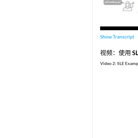
Show
Transcript
视频：使用 SL
Video 2: SLE Examp