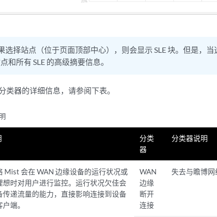
果选择站点（位于页面顶部中心），则会显示 SLE 块。但是，当
点和所有 SLE 的高级摘要信息。
E 和分类器的详细信息，请参阅下表。
说明
明
分类
分类器说明
器
 Mist 会在 WAN 边缘设备的运行状况或
WAN
失去与瞻博网络
理想时对用户进行监控。运行状况欠佳会
边缘
备传递流量的能力，直接影响连接到设备
断开
客户端。
连接