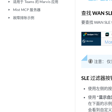
适用于 Teams 的 Marvis 应用
play_arrow
Mist MCP 服务器
play_arrow
查找 WAN S
故障排除示例
play_arrow
要查找 WAN S
注意：
仅
SLE 过滤器按
使用左侧的
使用
“显示自
在下面的示
会看到自定