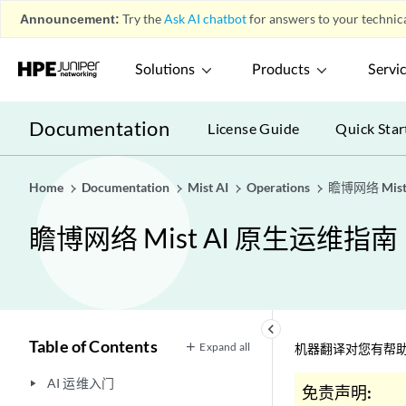
Announcement:
Try the
Ask AI chatbot
for answers to your technica
Solutions
Products
Servi
Documentation
License Guide
Quick Star
Home
Documentation
Mist AI
Operations
瞻博网络 Mis
瞻博网络 Mist AI 原生运维指南
keyboard_arrow_left
Table of Contents
Expand all
机器翻译对您有帮助
AI 运维入门
play_arrow
免责声明: