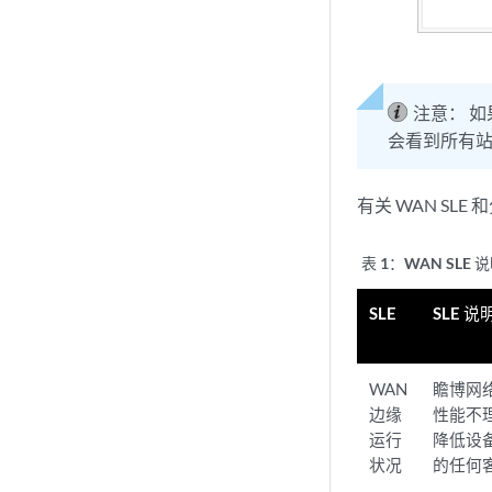
注意：
如
会看到所有站
有关 WAN SL
表 1：
WAN SLE 
SLE
SLE 说
WAN
瞻博网络
边缘
性能不
运行
降低设
状况
的任何