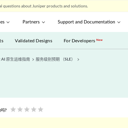
l questions about Juniper products and solutions.
ces
Partners
Support and Documentation
ts
Validated Designs
For Developers
New
t AI 原生运维指南
服务级别预期 （SLE）
star
star
star
star
star
吗?