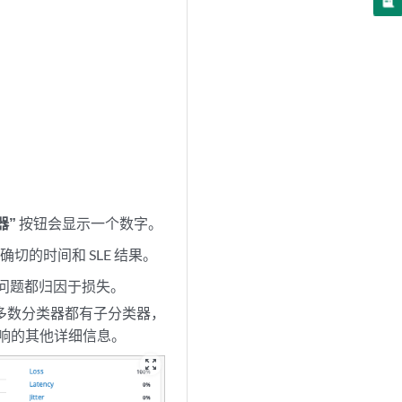
器”
按钮会显示一个数字。
的时间和 SLE 结果。
的问题都归因于损失。
多数分类器都有子分类器，
响的其他详细信息。
zoom_out_map