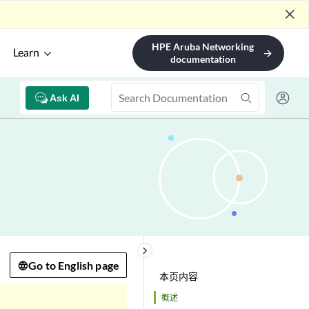
close
HPE Aruba Networking
Learn
arrow_forward
documentation
Ask AI
keyboard_arrow_right
Go to English page
本页内容
概述