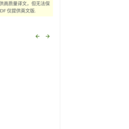
供高质量译文，但无法保
F 仅提供英文版.
arrow_backward
arrow_forward