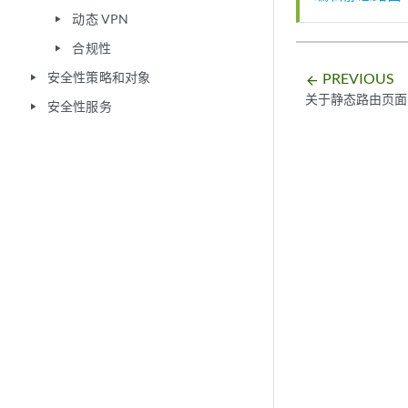
动态 VPN
play_arrow
合规性
play_arrow
安全性策略和对象
PREVIOUS
play_arrow
arrow_backward
关于静态路由页面
安全性服务
play_arrow