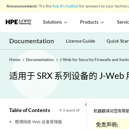
Announcement:
Try the
Ask AI chatbot
for answers to your technica
Solutions
Products
Servi
Documentation
License Guide
Quick Star
Home
Documentation
J-Web for Security Firewalls and Swit
适用于 SRX 系列设备的 J-Web
keyboard_arrow_left
Table of Contents
Expand all
机器翻译对您有帮助
瞻博网络 Web 设备管理器
play_arrow
免责声明: