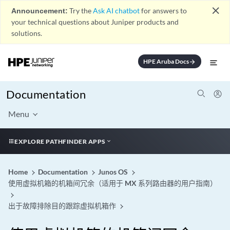
close
Announcement:
Try the
Ask AI chatbot
for answers to
your technical questions about Juniper products and
solutions.
HPE Aruba Docs
arrow_forward
Documentation
Menu
EXPLORE PATHFINDER APPS
Home
Documentation
Junos OS
使用虚拟机箱的机箱间冗余（适用于 MX 系列路由器的用户指南）
出于故障排除目的跟踪虚拟机箱作