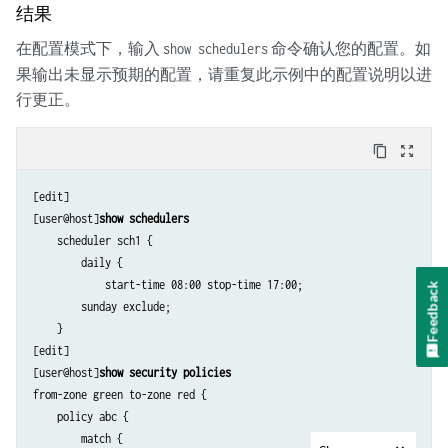
结果
在配置模式下，输入
命令确认您的配置。如
show schedulers
果输出未显示预期的配置，请重复此示例中的配置说明以进
行更正。
content_copy
zoom_out_map
[edit]

[user@host]
show schedulers
    scheduler sch1 {

        daily {

            start-time 08:00 stop-time 17:00;

Feedback
        sunday exclude;

    }

[edit]

[user@host]
show security policies
from-zone green to-zone red {

    policy abc {

        match {
