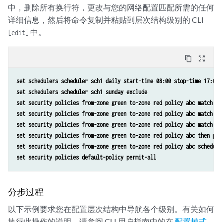
中，删除所有换行符，更改与您的网络配置匹配所需的任何
详细信息，然后将命令复制并粘贴到层次结构级别的 CLI
中。
[edit]
content_copy
zoom_out_map
set schedulers scheduler sch1 daily start-time 08:00 stop-time 17:00
set schedulers scheduler sch1 sunday exclude
set security policies from-zone green to-zone red policy abc match so
set security policies from-zone green to-zone red policy abc match de
set security policies from-zone green to-zone red policy abc match ap
set security policies from-zone green to-zone red policy abc then per
set security policies from-zone green to-zone red policy abc schedule
set security policies default-policy permit-all
分步过程
以下示例要求您在配置层次结构中导航各个级别。有关如何
执行此操作的说明，请参阅 CLI 用户指南中的在
配置模式