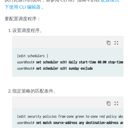
下使用 CLI 编辑器
。
要配置调度程序：
设置调度程序。
content_copy
zoom_out_map
[edit schedulers ]

user@host# 
set scheduler sch1 daily start-time 08:00 stop-time 1
user@host# 
set scheduler sch1 sunday exclude
指定策略的匹配条件。
content_copy
zoom_out_map
[edit security policies from-zone green to-zone red policy abc]

user@host# 
set match source-address any destination-address any 