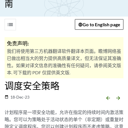
南
list
Go to English page
免责声明:
我们将使用第三方机器翻译软件翻译本页面。瞻博网络虽
已做出相当大的努力提供高质量译文，但无法保证其准确
性。如果对译文信息的准确性有任何疑问，请参阅英文版
本. 可下载的 PDF 仅提供英文版.
调度安全策略
18-Dec-23
date_range
arrow_backward
arrow_forward
计划程序是一项安全功能，允许在指定的持续时间内激活策
略。您可以为策略处于活动状态的单个（非定期）或重复时
隙定义调度程序。您可以创建计划程序而不考虑策略，这意