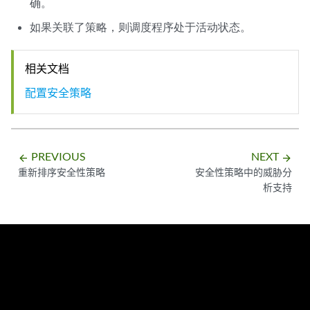
确。
    sunday {

如果关联了策略，则调度程序处于活动状态。
        start-time 12:00 stop-time 14:00;

        start-time 16:00 stop-time 17:00;

    }

相关文档
    monday {

        all-day;

配置安全策略
    }

    friday {

        exclude;

    }

PREVIOUS
NEXT
arrow_backward
arrow_forward
重新排序安全性策略
安全性策略中的威胁分
析支持