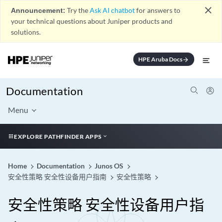
close
Announcement:
Try the
Ask AI chatbot
for answers to
your technical questions about Juniper products and
solutions.
HPE Aruba Docs
arrow_forward
Documentation
Menu
EXPLORE PATHFINDER APPS
Home
Documentation
Junos OS
安全性策略 安全性设备用户指南
安全性策略
安全性策略 安全性设备用户指