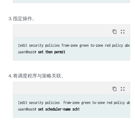
指定操作。
content_copy
zoom_out_map
[edit security policies from-zone green to-zone red policy abc]

user@host# 
set then permit
将调度程序与策略关联。
content_copy
zoom_out_map
[edit security policies  from-zone green to-zone red policy abc ]
user@host# 
set scheduler-name sch1