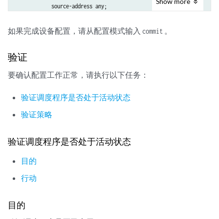
Show
more
            source-address any;

            destination-address any;

            application any;

如果完成设备配置，请从配置模式输入
。
commit
        }

        then {

验证
            permit;

        }

要确认配置工作正常，请执行以下任务：
        scheduler-name sch1;

    }

验证调度程序是否处于活动状态
}

验证策略
    default-policy {

        permit-all;

验证调度程序是否处于活动状态
目的
行动
目的