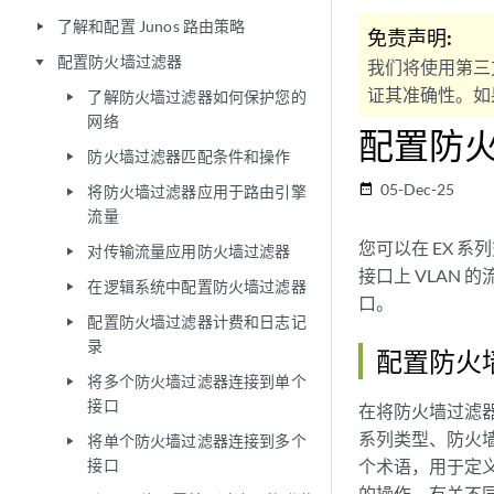
了解和配置 Junos 路由策略
play_arrow
免责声明:
配置防火墙过滤器
play_arrow
我们将使用第三
证其准确性。如果
了解防火墙过滤器如何保护您的
play_arrow
网络
配置防火
防火墙过滤器匹配条件和操作
play_arrow
05-Dec-25
date_range
将防火墙过滤器应用于路由引擎
play_arrow
流量
您可以在 EX 
对传输流量应用防火墙过滤器
play_arrow
接口上 VLAN 
在逻辑系统中配置防火墙过滤器
play_arrow
口。
配置防火墙过滤器计费和日志记
play_arrow
录
配置防火
将多个防火墙过滤器连接到单个
play_arrow
接口
在将防火墙过滤器
系列类型、防火
将单个防火墙过滤器连接到多个
play_arrow
接口
个术语，用于定
的操作。有关不