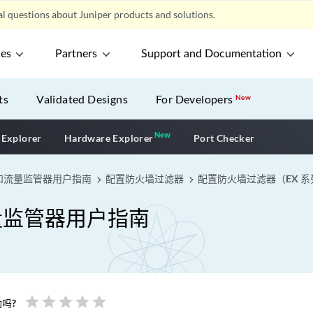
l questions about Juniper products and solutions.
ces
Partners
Support and Documentation
ts
Validated Designs
For Developers
New
New
New application
 Explorer
Hardware Explorer
Port Checker
和流量监管器用户指南
配置防火墙过滤器
配置防火墙过滤器（EX 
量监管器用户指南
star
star
star
star
star
吗?