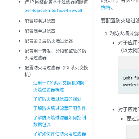
跨 IP 网络配置基于过滤器的隧道
play_arrow
饰符
。
per-logical-interface-firewall
要配置防火墙过
配置服务过滤器
play_arrow
配置简单过滤器
play_arrow
为防火墙过
配置第 2 层防火墙过滤器
play_arrow
对于应用
（以太网）
配置用于转发、分段和监管的防
play_arrow
火墙过滤器
配置防火墙过滤器（EX 系列交换
play_arrow
机）
[edit fir
适用于 EX 系列交换机的防
user@swi
火墙过滤器概述
了解防火墙过滤器的规划
了解防火墙过滤器匹配条件
对于应用
了解防火墙过滤器如何控制
要过滤
数据包流
了解如何评估防火墙过滤器