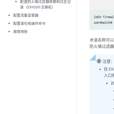
配置防火墙过滤器核算和日志记
play_arrow
录（EX9200 交换机）
配置流量监管器
play_arrow
[edit firewal
user@switch# 
配置语句和操作命令
play_arrow
故障排除
play_arrow
术语名称可以
防火墙过滤
注意
在 E
入口