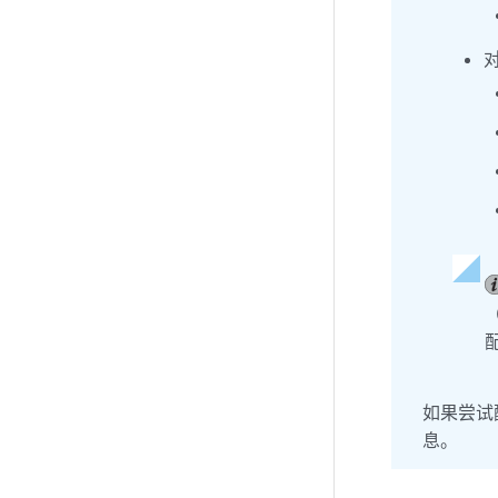
如果尝试
息。