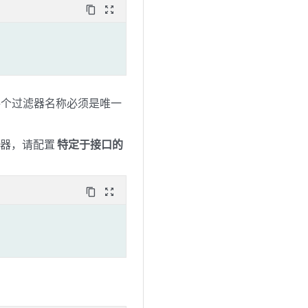
content_copy
zoom_out_map
。每个过滤器名称必须是唯一
数器，请配置
特定于接口的
content_copy
zoom_out_map