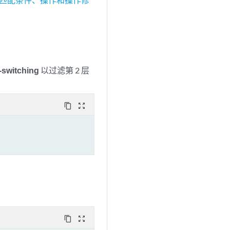
-switching
以过滤第 2 层
content_copy
zoom_out_map
content_copy
zoom_out_map