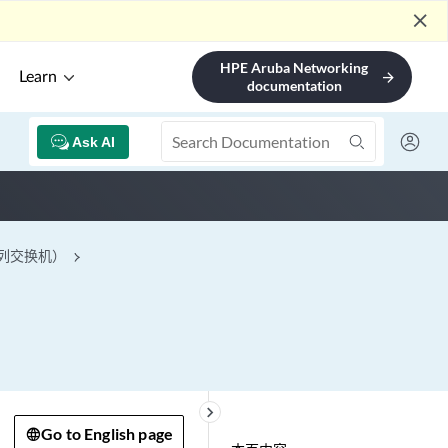
close
HPE Aruba Networking
Learn
arrow_forward
documentation
Ask AI
系列交换机）
keyboard_arrow_right
Go to English page