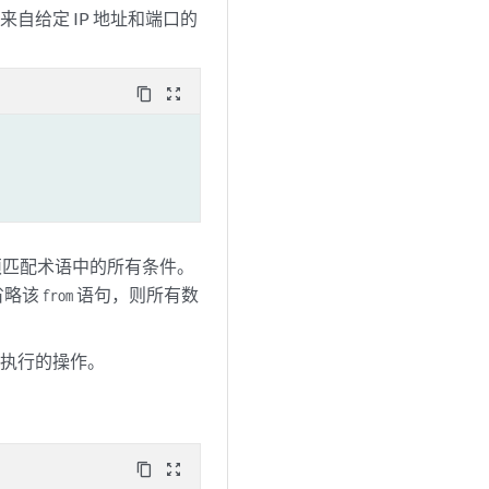
自给定 IP 地址和端口的
content_copy
zoom_out_map
须匹配术语中的所有条件。
省略该
语句，则所有数
from
要执行的操作。
content_copy
zoom_out_map