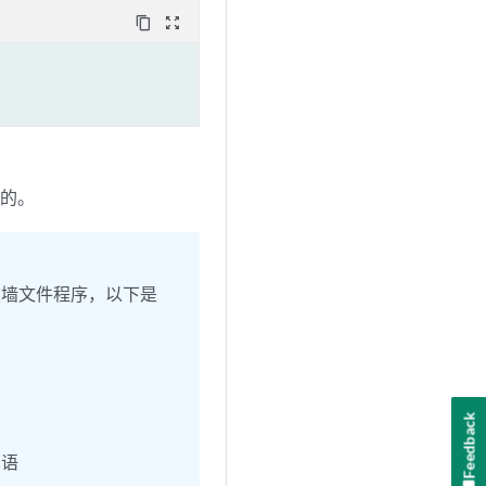
content_copy
zoom_out_map
一的。
防火墙文件程序，以下是
Feedback
术语