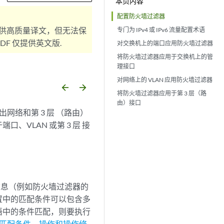
本页内容
配置防火墙过滤器
供高质量译文，但无法保
专门为 IPv4 或 IPv6 流量配置术语
F 仅提供英文版.
对交换机上的端口应用防火墙过滤器
将防火墙过滤器应用于交换机上的管
理接口
对网络上的 VLAN 应用防火墙过滤器
arrow_backward
arrow_forward
将防火墙过滤器应用于第 3 层（路
由）接口
网络和第 3 层 （路由）
、VLAN 或第 3 层 接
细信息（例如防火墙过滤器的
置中的匹配条件可以包含多
语中的条件匹配，则要执行
器匹配条件、操作和操作修