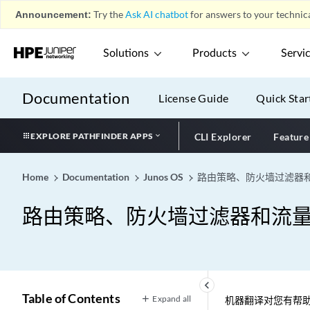
Announcement:
Try the
Ask AI chatbot
for answers to your technica
Solutions
Products
Servi
Documentation
License Guide
Quick Star
EXPLORE PATHFINDER APPS
CLI Explorer
Feature
Home
Documentation
Junos OS
路由策略、防火墙过滤器
路由策略、防火墙过滤器和流
keyboard_arrow_left
Table of Contents
Expand all
机器翻译对您有帮助