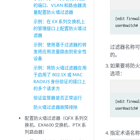
的端口、VLAN 和路由器流
量配置防火墙过滤器
[edit firewal
示例：在 EX 系列交换机上
user@switch# 
的管理接口上配置防火墙过
滤器
示例：使用基于过滤器的转
过滤器名称可
发将应用流量路由到安全性
的。
设备
如果要将防
示例：将防火墙过滤器应用
选项：
于启用了 802.1X 或 MAC
RADIUS 身份验证的接口上
的多个请求方
验证监管器是否正常运行
[edit firewal
防火墙过滤器故障排除
user@switch# 
配置防火墙过滤器（QFX 系列交
play_arrow
换机、EX4600 交换机、PTX 系
列路由器）
指定术语名