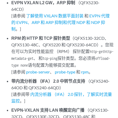
EVPN VXLAN L2 GW，ARP 抑制
（QFX5230-
64CD）
[请参阅
了解使用 VXLAN 数据平面封装
和
EVPN 代理
的 EVPN、ARP 和 ARP 抑制和代理 NDP 和 NDP 抑
制
。]
RPM 的 HTTP 和 TCP 探针类型
（QFX5130-32CD、
QFX5130-48C、QFX5220 和 QFX5230-64CD）。您现
在可以为实时性能监控 （RPM） 探针配置
http-get
http-
、 和
探针类型。您必须将
metadata-get
tcp-ping
offload-
语句配置为能够提交配置。
type none
[请参阅
probe-server
、
probe-type
和
rpm
。
带内流分析器 （IFA） 2.0 中转节点支持
（QFX5240-
64OD 和 QFX5240-64QD）
[请参阅带
内流分析器 （IFA） 2.0 探针，了解实时流量
监控
。]
EVPN-VXLAN 支持 LAN 唤醒定向广播
（QFX5130-
32CD、QFX5130E-32CD、QFX5130-48C 和