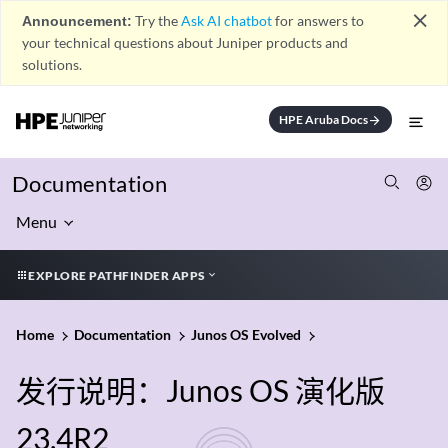
close
Announcement:
Try the
Ask AI chatbot
for answers to
your technical questions about Juniper products and
solutions.
HPE Aruba Docs
arrow_forward
Documentation
Menu
EXPLORE PATHFINDER APPS
Home
Documentation
Junos OS Evolved
发行说明：Junos OS 演化版
23.4R2