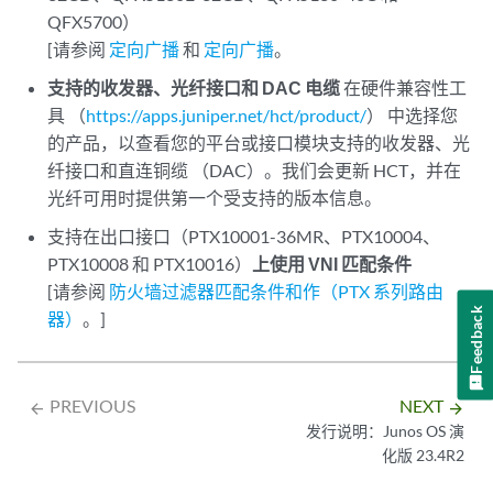
QFX5700）
[请参阅
定向广播
和
定向广播
。
支持的收发器、光纤接口和 DAC 电缆
在硬件兼容性工
具 （
https://apps.juniper.net/hct/product/
） 中选择您
的产品，以查看您的平台或接口模块支持的收发器、光
纤接口和直连铜缆 （DAC）。我们会更新 HCT，并在
光纤可用时提供第一个受支持的版本信息。
支持在出口接口（PTX10001-36MR、PTX10004、
PTX10008 和 PTX10016）
上使用 VNI 匹配条件
[请参阅
防火墙过滤器匹配条件和作（PTX 系列路由
Feedback
器）
。]
PREVIOUS
NEXT
arrow_backward
arrow_forward
发行说明：Junos OS 演
化版 23.4R2