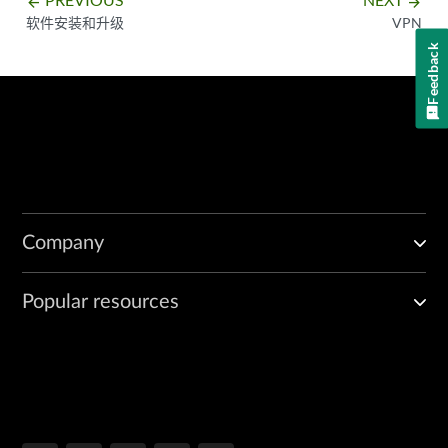
arrow_backward
arrow_forward
软件安装和升级
VPN
Feedback
Company
Popular resources