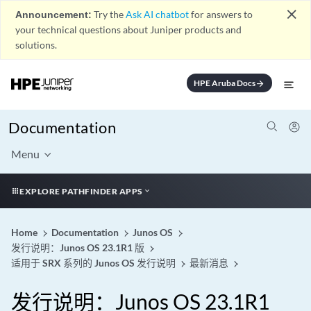
close
Announcement:
Try the
Ask AI chatbot
for answers to
your technical questions about Juniper products and
solutions.
HPE Aruba Docs
arrow_forward
Documentation
Menu
EXPLORE PATHFINDER APPS
Home
Documentation
Junos OS
发行说明：Junos OS 23.1R1 版
适用于 SRX 系列的 Junos OS 发行说明
最新消息
发行说明：Junos OS 23.1R1