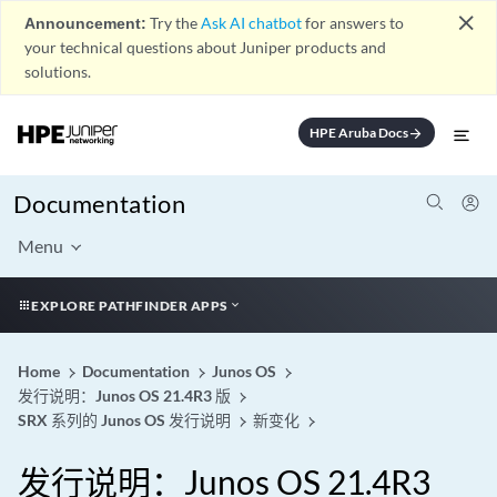
close
Announcement:
Try the
Ask AI chatbot
for answers to
your technical questions about Juniper products and
solutions.
HPE Aruba Docs
arrow_forward
Documentation
Menu
EXPLORE PATHFINDER APPS
Home
Documentation
Junos OS
发行说明：Junos OS 21.4R3 版
SRX 系列的 Junos OS 发行说明
新变化
发行说明：Junos OS 21.4R3