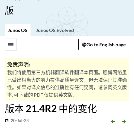
版
Junos OS
Junos OS Evolved
list
Go to English page
免责声明:
我们将使用第三方机器翻译软件翻译本页面。瞻博网络虽
已做出相当大的努力提供高质量译文，但无法保证其准确
性。如果对译文信息的准确性有任何疑问，请参阅英文版
本. 可下载的 PDF 仅提供英文版.
版本 21.4R2 中的变化
20-Jul-23
date_range
arrow_backward
arrow_forward