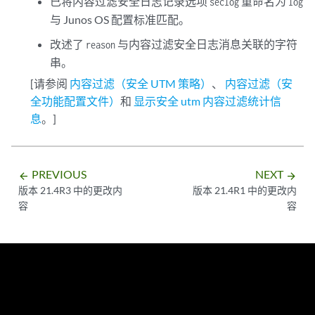
已将内容过滤安全日志记录选项
重命名为
seclog
log
与 Junos OS 配置标准匹配。
改述了
与内容过滤安全日志消息关联的字符
reason
串。
[请参阅
内容过滤（安全 UTM 策略）
、
内容过滤（安
全功能配置文件）
和
显示安全 utm 内容过滤统计信
息
。]
PREVIOUS
NEXT
arrow_backward
arrow_forward
版本 21.4R3 中的更改内
版本 21.4R1 中的更改内
容
容