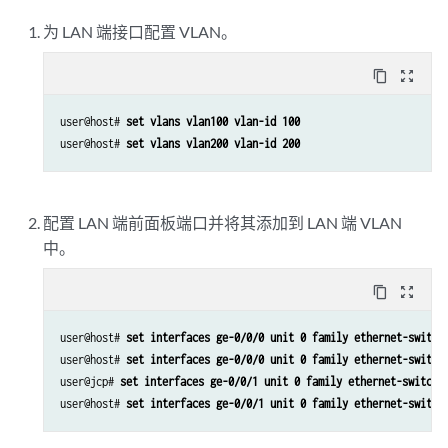
为 LAN 端接口配置 VLAN。
content_copy
zoom_out_map
user@host# 
set vlans vlan100 vlan-id 100
user@host# 
set vlans vlan200 vlan-id 200
配置 LAN 端前面板端口并将其添加到 LAN 端 VLAN
中。
content_copy
zoom_out_map
user@host# 
set interfaces ge-0/0/0 unit 0 family ethernet-switch
user@host# 
set interfaces ge-0/0/0 unit 0 family ethernet-switch
user@jcp# 
set interfaces ge-0/0/1 unit 0 family ethernet-switchi
user@host# 
set interfaces ge-0/0/1 unit 0 family ethernet-switch