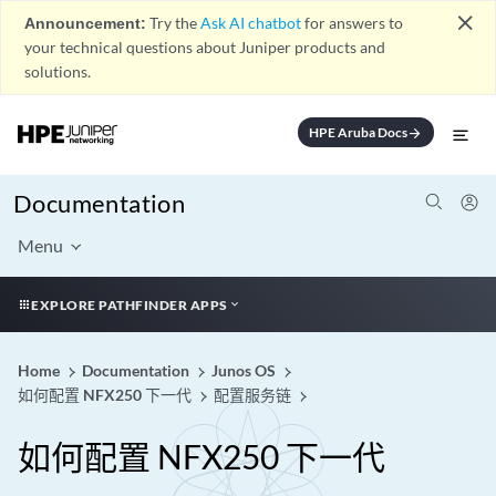
close
Announcement:
Try the
Ask AI chatbot
for answers to
your technical questions about Juniper products and
solutions.
HPE Aruba Docs
arrow_forward
Documentation
Menu
EXPLORE PATHFINDER APPS
Home
Documentation
Junos OS
如何配置 NFX250 下一代
配置服务链
如何配置 NFX250 下一代