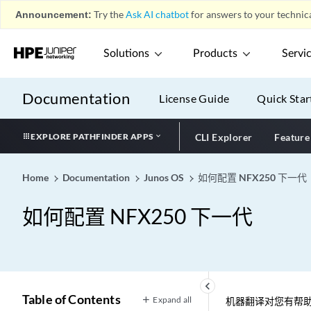
Announcement:
Try the
Ask AI chatbot
for answers to your technica
Solutions
Products
Servi
Documentation
License Guide
Quick Star
EXPLORE PATHFINDER APPS
CLI Explorer
Feature
Home
Documentation
Junos OS
如何配置 NFX250 下一代
如何配置 NFX250 下一代
keyboard_arrow_left
Table of Contents
Expand all
机器翻译对您有帮助