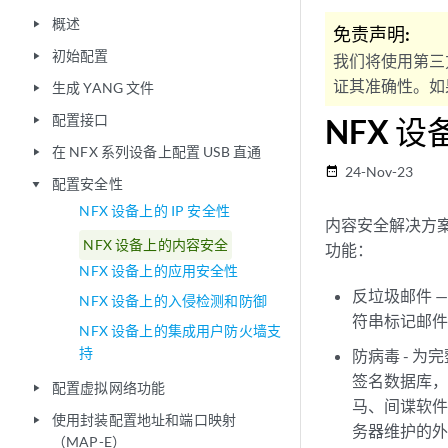
概述
play_arrow
免责声明:
初始配置
play_arrow
我们将使用第三
证其准确性。如果
生成 YANG 文件
play_arrow
配置接口
NFX 
play_arrow
在 NFX 系列设备上配置 USB 直通
play_arrow
24-Nov-23
date_range
配置安全性
play_arrow
NFX 设备上的 IP 安全性
内容安全解决方
NFX 设备上的内容安全
功能：
NFX 设备上的应用安全性
反垃圾邮件 
NFX 设备上的入侵检测和防御
符串标记邮
NFX 设备上的集成用户防火墙支
持
防病毒 - 为
签名数据库，防
配置虚拟网络功能
play_arrow
马、间谍软件和其
使用封装配置地址和端口映射
play_arrow
务器维护的
（MAP-E）