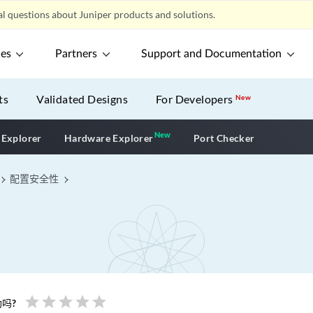
l questions about Juniper products and solutions.
ces
Partners
Support and Documentation
ts
Validated Designs
For Developers
New
New
New application
 Explorer
Hardware Explorer
Port Checker
配置安全性
star
star
star
star
star
吗?