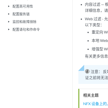
内容过滤 —
配置高可用性
play_arrow
详细信息，
配置服务链
play_arrow
Web 过滤 
监控和故障排除
play_arrow
以下类型：
配置语句和作命令
play_arrow
重定向 W
本地 We
增强型 W
有关更多信
注意：
反
证之前将无
相关主题
NFX 设备上