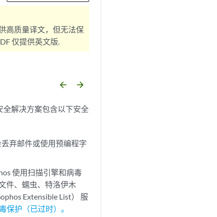
供高质量译文，但无法保
F 仅提供英文版.
arrow_backward
arrow_forward
安全解决方案包含以下安全
会丢弃邮件或使用预编程字
。
hos 使用扫描引擎和病毒
感染的文件、蠕虫、特洛伊木
tensible List） 服
 防病毒保护（已过时）。