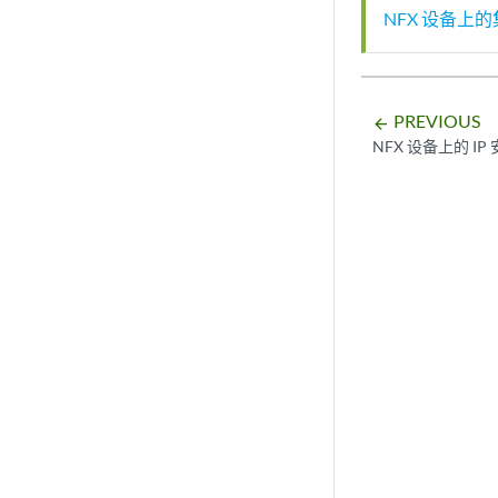
NFX 设备上
PREVIOUS
arrow_backward
NFX 设备上的 IP