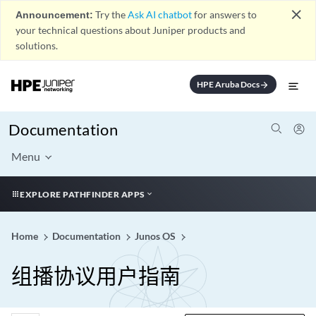
close
Announcement:
Try the
Ask AI chatbot
for answers to
your technical questions about Juniper products and
solutions.
HPE Aruba Docs
arrow_forward
Documentation
Menu
EXPLORE PATHFINDER APPS
Home
Documentation
Junos OS
组播协议用户指南