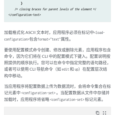
 }
    /* 
closing braces for parent levels of the element
 */

</configuration-text>
加载格式化 ASCII 文本时，应用程序必须在标记中
<load-
包含
属性。
configuration>
format="text"
要使用配置模式命令创建、修改或删除元素，应用程序包含
命令，因为它们将在 CLI 中的配置模式下键入。配置说明按
照提供的顺序执行。您可以在命令中指定完整的语句路径，
或者可以使用 CLI 导航命令（如
和
）在配置层次结
edit
up
构中移动。
当应用程序将配置数据上传为数据流时，会将命令集合在标
记元素中
。当配置数据从文件中存储并
<configuration-set>
加载时，应用程序将省略
标记元素。
<configuration-set>
content_copy
zoom_out_map