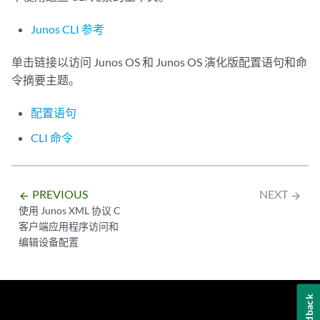
Junos CLI 参考
单击链接以访问 Junos OS 和 Junos OS 演化版配置语句和命
令摘要主题。
配置语句
CLI 命令
PREVIOUS
NEXT
arrow_backward
arrow_forward
使用 Junos XML 协议 C
客户端应用程序访问和
编辑设备配置
Feedback