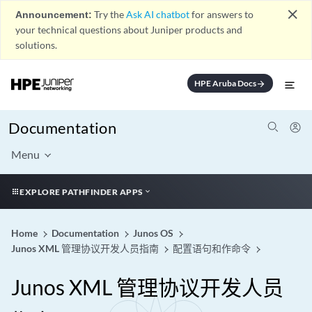
close
Announcement:
Try the
Ask AI chatbot
for answers to
your technical questions about Juniper products and
solutions.
HPE Aruba Docs
arrow_forward
Documentation
Menu
EXPLORE PATHFINDER APPS
Home
Documentation
Junos OS
Junos XML 管理协议开发人员指南
配置语句和作命令
Junos XML 管理协议开发人员