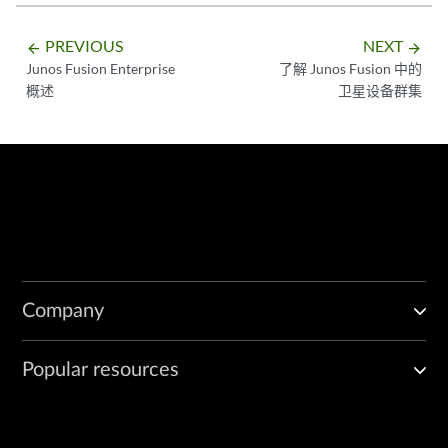
PREVIOUS
NEXT
arrow_backward
arrow_forward
Junos Fusion Enterprise
了解 Junos Fusion 中的
概述
卫星设备群集
Company
Popular resources