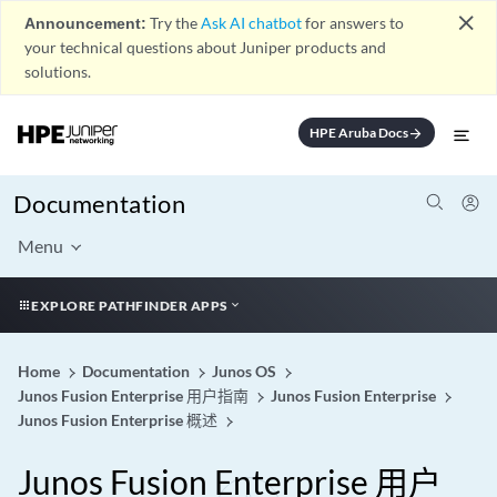
close
Announcement:
Try the
Ask AI chatbot
for answers to
your technical questions about Juniper products and
solutions.
HPE Aruba Docs
arrow_forward
Documentation
Menu
EXPLORE PATHFINDER APPS
Home
Documentation
Junos OS
Junos Fusion Enterprise 用户指南
Junos Fusion Enterprise
Junos Fusion Enterprise 概述
Junos Fusion Enterprise 用户