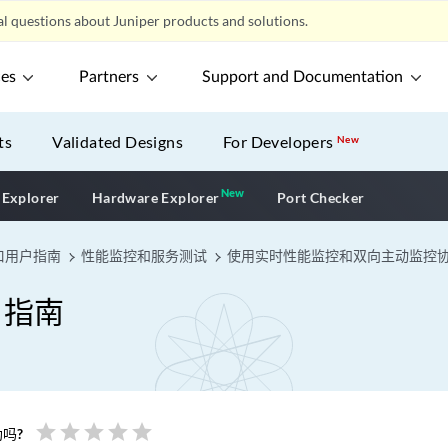
l questions about Juniper products and solutions.
ces
Partners
Support and Documentation
ts
Validated Designs
For Developers
New
New
New application
 Explorer
Hardware Explorer
Port Checker
口用户指南
性能监控和服务测试
使用实时性能监控和双向主动监控协议
户指南
star
star
star
star
star
吗?