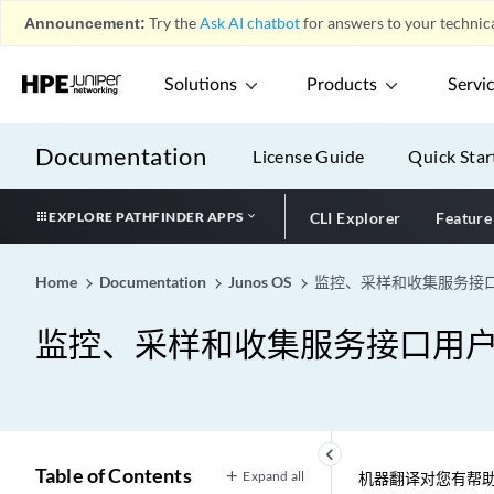
Announcement:
Try the
Ask AI chatbot
for answers to your technica
Solutions
Products
Servi
Documentation
License Guide
Quick Star
EXPLORE PATHFINDER APPS
CLI Explorer
Feature
Home
Documentation
Junos OS
监控、采样和收集服务接
监控、采样和收集服务接口用
keyboard_arrow_left
Table of Contents
Expand all
机器翻译对您有帮助