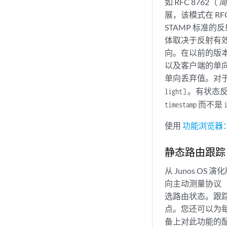
如 RFC 8762（
简
展，该模式在 RFC
STAMP 标准
体取决于反射有
向。在以前的版本
以及客户端的单向
单向丢弃值。对于 
。有状态
light]
而不是
timestamp
使用
功能浏览器：
静态路由跟踪
从 Junos OS
向主动测量协议 
选路由状态。跟踪的静
点。您还可以为每个
备上对此功能的