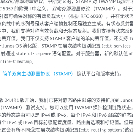
单双向有源测量协议
）中所定义的，STAMP 对 TWAMP Lig
 5357 的附录 I 中定义，
双向有源测量协议
（TWAMP）。对于
的反射器可确保对称的有效负载大小（根据 RFC 6038），并在无
效负载中的序列号是从客户端帧复制还是独立生成。有状态反射
中，我们支持对称有效负载和无状态反射。我们支持有状态反射、完
丢弃值。我们不仅支持 STAMP 客户端的单向丢弃值，还支持 T
Junos OS 演化版，STAMP 在层次结构级别配置
[edit services 
反射通过
语句配置。对于服务器，新的默认值
stateful-sequence
of
。
inline-timestamp
简单双向主动测量协议 （STAMP）
确认平台和版本支持。
 演化版 24.4R1 版开始，我们已将对静态路由跟踪的支持扩展到 Jun
（TWAMP） 测试支持。您可以使用 TWAMP 探针检测链路状
态路由可以是 IPv4 或 IPv6，每个 IPv4 和 IPv6 跟踪的静
 IPv4 或 IPv6 目标前缀配置度量、路由首选项和标记值。但是，您
配置会有所不同;您在层次结构级别配置
该
[edit routing-options]
s