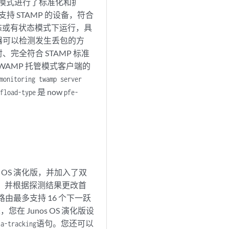
ht作模式进行了标准化和扩
支持 STAMP 的设备，符合
状态或有状态模式下运行，具
器可以检测发生丢包的方
全符合 STAMP 标准
WAMP 托管模式客户端的
monitoring twamp server
是 now
fload-type
pfe-
os OS 演化版，并加入了双
态，并根据探测结果更改首
态路由最多支持 16 个下一跃
在 Junos OS 演化版设
语句。您还可以
la-tracking