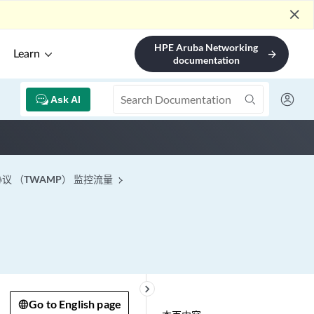
close
HPE Aruba Networking
Learn
arrow_forward
documentation
Ask AI
 （TWAMP） 监控流量
keyboard_arrow_right
Go to English page