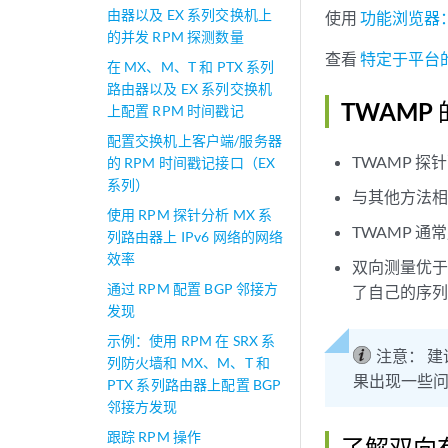
由器以及 EX 系列交换机上
使用
功能浏览器
的并发 RPM 探测数量
查看
特定于平台的
在 MX、M、T 和 PTX 系列
路由器以及 EX 系列交换机
TWAMP
上配置 RPM 时间戳记
配置交换机上客户端/服务器
TWAMP 
的 RPM 时间戳记接口（EX
系列）
与其他方法相
使用 RPM 探针分析 MX 系
TWAMP 通
列路由器上 IPv6 网络的网络
效率
双向测量优
通过 RPM 配置 BGP 邻接方
了自己的序
发现
示例：使用 RPM 在 SRX 系
注意：
建
列防火墙和 MX、M、T 和
果出现一些
PTX 系列路由器上配置 BGP
邻接方发现
跟踪 RPM 操作
了解双向