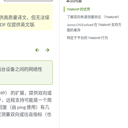
本页内容
TWAMP 的优势
供高质量译文，但无法保
了解双向有源测量协议 （TWAMP）
F 仅提供英文版.
Junos OS Evolved 在 TWAMP 支持方
面的差异
特定于平台的 TWAMP 行为
arrow_backward
arrow_forward
两台设备之间的网络性
AMP） 的扩展，提供双向或
步，远程支持可能是一个简
复（由 ping 使用）有几
度测量双向或往返指标（也