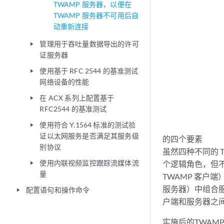
TWAMP 服务器，以便在
TWAMP 服务器不可用后自
动重新连接
管理用于吞吐量数据导出的许可
play_arrow
证服务器
使用基于 RFC 2544 的基准测试
play_arrow
网络设备的性能
在 ACX 系列上配置基于
play_arrow
RFC2544 的基准测试
使用符合 Y.1564 标准的测试验
play_arrow
证以太网服务是否满足其服务级
的四个要素
别协议
虽然四种不同的 
使用内联视频监控跟踪流媒体流
个逻辑角色，但不
play_arrow
量
TWAMP 客户
服务器）中组合服
配置语句和操作命令
play_arrow
户端和服务器之间）和 T
实施后的TWAM