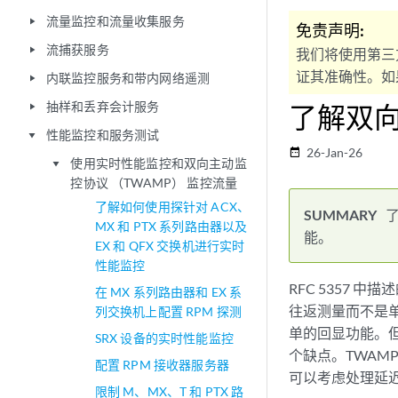
流量监控和流量收集服务
play_arrow
免责声明:
流捕获服务
play_arrow
我们将使用第三
证其准确性。如果
内联监控服务和带内网络遥测
play_arrow
抽样和丢弃会计服务
了解双
play_arrow
性能监控和服务测试
play_arrow
26-Jan-26
date_range
使用实时性能监控和双向主动监
play_arrow
控协议 （TWAMP） 监控流量
了解如何使用探针对 ACX、
MX 和 PTX 系列路由器以及
能。
EX 和 QFX 交换机进行实时
性能监控
RFC 5357 
在 MX 系列路由器和 EX 系
往返测量而不是
列交换机上配置 RPM 探测
单的回显功能。但是
SRX 设备的实时性能监控
个缺点。TWAM
配置 RPM 接收器服务器
可以考虑处理延
限制 M、MX、T 和 PTX 路