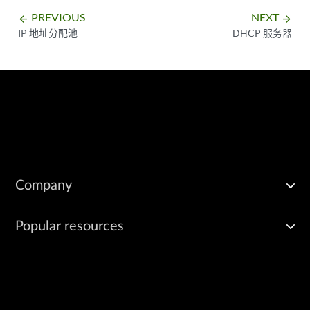
PREVIOUS
NEXT
arrow_backward
arrow_forward
IP 地址分配池
DHCP 服务器
Company
Popular resources