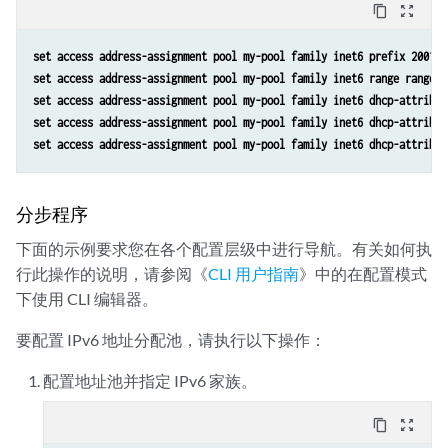
content_copy
zoom_out_map
set access address-assignment pool my-pool family inet6 prefix 2001:d
set access address-assignment pool my-pool family inet6 range range1 
set access address-assignment pool my-pool family inet6 dhcp-attribut
set access address-assignment pool my-pool family inet6 dhcp-attribut
set access address-assignment pool my-pool family inet6 dhcp-attribut
分步程序
下面的示例要求您在各个配置层级中进行导航。有关如何执
行此操作的说明，请参阅《
CLI 用户指南
》中的在
配置模式
下使用 CLI 编辑器
。
要配置 IPv6 地址分配池，请执行以下操作：
配置地址池并指定 IPv6 家族。
content_copy
zoom_out_map