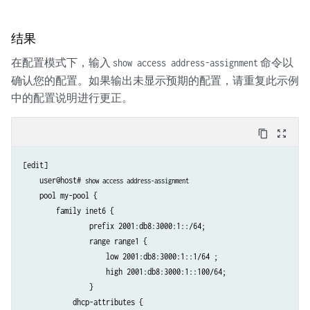
结果
在配置模式下，输入
命令以
show access address-assignment
确认您的配置。如果输出未显示预期的配置，请重复此示例
中的配置说明进行更正。
content_copy
zoom_out_map
[edit]

    user@host# 
show access address-assignment
    pool my-pool {

        family inet6 {

                prefix 2001:db8:3000:1::/64;

                range range1 {

                    low 2001:db8:3000:1::1/64 ;

                    high 2001:db8:3000:1::100/64;

                }

            dhcp-attributes {
