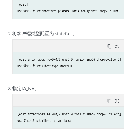
[edit]

user@host# 
set interfaces ge-0/0/0 unit 0 family inet6 dhcpv6-client
将客户端类型配置为
。
statefull
content_copy
zoom_out_map
[edit interfaces ge-0/0/0 unit 0 family inet6 dhcpv6-client]

user@host# 
set client-type statefull
指定IA_NA。
content_copy
zoom_out_map
[edit interfaces ge-0/0/0 unit 0 family inet6 dhcpv6-client]

user@host# 
set client-ia-type ia-na