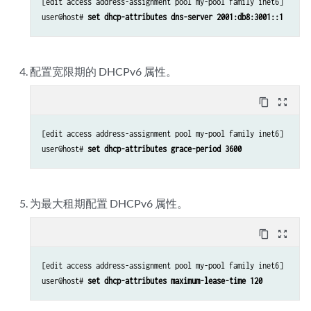
[edit access address-assignment pool my-pool family inet6]

user@host# 
set dhcp-attributes dns-server 2001:db8:3001::1
配置宽限期的 DHCPv6 属性。
content_copy
zoom_out_map
[edit access address-assignment pool my-pool family inet6]

user@host# 
set dhcp-attributes grace-period 3600
为最大租期配置 DHCPv6 属性。
content_copy
zoom_out_map
[edit access address-assignment pool my-pool family inet6]

user@host# 
set dhcp-attributes maximum-lease-time 120