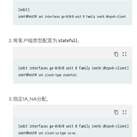
[edit]

user@host# 
set interfaces ge-0/0/0 unit 0 family inet6 dhcpv6-client
将客户端类型配置为
。
statefull
content_copy
zoom_out_map
[edit interfaces ge-0/0/0 unit 0 family inet6 dhcpv6-client]

user@host# 
set client-type statefull
指定IA_NA分配。
content_copy
zoom_out_map
[edit interfaces ge-0/0/0 unit 0 family inet6 dhcpv6-client]

user@host# 
set client-ia-type ia-na