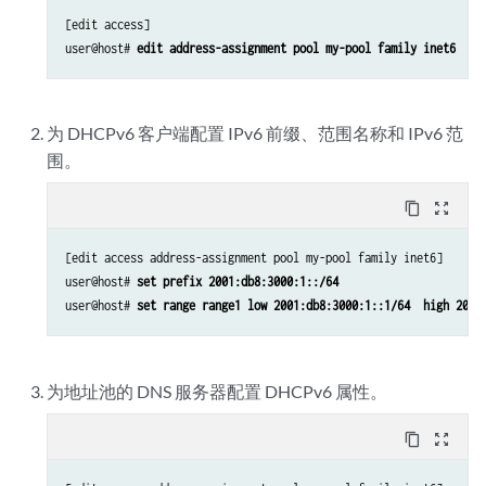
[edit access]

user@host# 
edit address-assignment pool my-pool family inet6
为 DHCPv6 客户端配置 IPv6 前缀、范围名称和 IPv6 范
围。
content_copy
zoom_out_map
[edit access address-assignment pool my-pool family inet6]

user@host# 
set prefix 2001:db8:3000:1::/64
user@host# 
set range range1 low 2001:db8:3000:1::1/64  high 2001
为地址池的 DNS 服务器配置 DHCPv6 属性。
content_copy
zoom_out_map