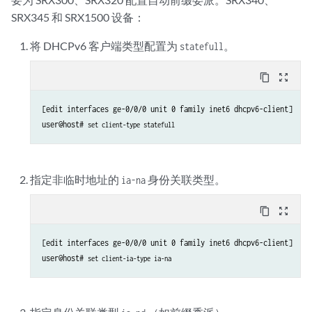
SRX345 和 SRX1500 设备：
将 DHCPv6 客户端类型配置为
。
statefull
content_copy
zoom_out_map
[edit interfaces ge-0/0/0 unit 0 family inet6 dhcpv6-client]

user@host# 
set client-type statefull
指定非临时地址的
身份关联类型。
ia-na
content_copy
zoom_out_map
[edit interfaces ge-0/0/0 unit 0 family inet6 dhcpv6-client]

user@host# 
set client-ia-type ia-na