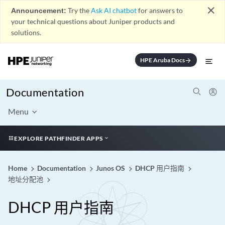
close
Announcement:
Try the
Ask AI chatbot
for answers to
your technical questions about Juniper products and
solutions.
HPE Aruba Docs
arrow_forward
Documentation
Menu
EXPLORE PATHFINDER APPS
Home
Documentation
Junos OS
DHCP 用户指南
地址分配池
DHCP 用户指南