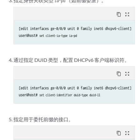
指定身份关联类型
（如前缀委派）。
ia-pd
content_copy
zoom_out_map
[edit interfaces ge-0/0/0 unit 0 family inet6 dhcpv6-client]

user@host# 
set client-ia-type ia-pd
通过
指定 DUID 类型，配置 DHCPv6 客户端标识符。
content_copy
zoom_out_map
[edit interfaces ge-0/0/0 unit 0 family inet6 dhcpv6-client]

user@host# 
set client-identifier duid-type duid-ll
指定用于委托前缀的接口。
content_copy
zoom_out_map