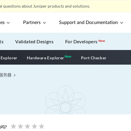
l questions about Juniper products and solutions.
ces
Partners
Support and Documentation
ts
Validated Designs
For Developers
New
New
New application
 Explorer
Hardware Explorer
Port Checker
 服务器
star
star
star
star
star
吗?