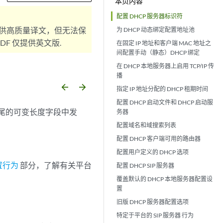
本页内容
配置 DHCP 服务器标识符
供高质量译文，但无法保
为 DHCP 动态绑定配置地址池
F 仅提供英文版.
在固定 IP 地址和客户端 MAC 地址之
间配置手动（静态）DHCP 绑定
在 DHCP 本地服务器上启用 TCP/IP 传
播
arrow_backward
arrow_forward
指定 IP 地址分配的 DHCP 租期时间
配置 DHCP 启动文件和 DHCP 启动服
息末尾的可变长度字段中发
务器
配置域名和域搜索列表
配置 DHCP 客户端可用的路由器
配置用户定义的 DHCP 选项
配置行为
部分，了解有关平台
配置 DHCP SIP 服务器
覆盖默认的 DHCP 本地服务器配置设
置
旧版 DHCP 服务器配置选项
特定于平台的
SIP 服务器
行为