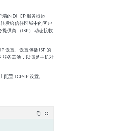
的 DHCP 服务器运
服务器转发给信任区域中的客户
供商 （ISP） 动态接收
P 设置。设置包括 ISP 的
P 服务器池，以满足主机对
配置 TCP/IP 设置。
content_copy
zoom_out_map