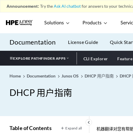
Announcement:
Try the
Ask AI chatbot
for answers to your technica
Solutions
Products
Servi
Documentation
License Guide
Quick Star
EXPLORE PATHFINDER APPS
CLI Explorer
Feature
Home
Documentation
Junos OS
DHCP 用户指南
DHCP
DHCP 用户指南
keyboard_arrow_left
Table of Contents
Expand all
机器翻译对您有帮助