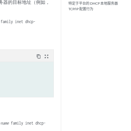
服务器的目标地址（例如，
特定于平台的 DHCP 本地服务器
TCP/IP 配置行为
family inet dhcp-
content_copy
zoom_out_map
-name
family inet dhcp-