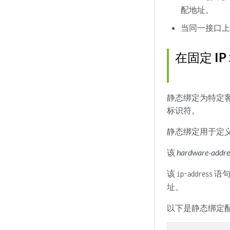
配地址。
当同一接口
在固定 I
静态绑定为特定
标识符。
静态绑定用于定义固
该
hardware-addre
该
语句
ip-address
址。
以下是静态绑定