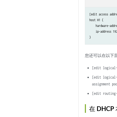
[edit access addre
host H1 {

    hardware-addre
    ip-address 192
您还可以在以下
[edit logical
[edit logical
assignment p
[edit routing
在 DHCP