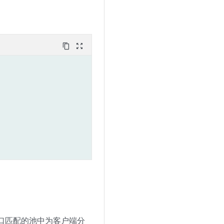
content_copy
zoom_out_map
口匹配的池中为客户端分