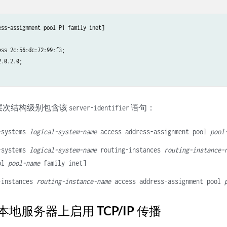
ss-assignment pool P1 family inet]

ss 2c:56:dc:72:99:f3;

.0.2.0;

层次结构级别包含该
语句：
server-identifier
-systems
logical-system-name
access address-assignment pool
pool
-systems
logical-system-name
routing-instances
routing-instance-
ool
pool-name
family inet]
-instances
routing-instance-name
access address-assignment pool
 本地服务器上启用 TCP/IP 传播