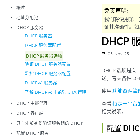
概述
play_arrow
免责声明:
地址分配池
play_arrow
我们将使用第三
证其准确性。如果
DHCP 服务器
play_arrow
DHCP 服务器
DHCP
DHCP 服务器配置
05-Nov-25
date_range
DHCP 服务器选项
验证 DHCP 服务器配置
DHCP 选项是
监控 DHCP 服务器配置
送。有关各种 D
DHCPv6 服务器
使用
功能资源管
了解 DHCPv6 中的独立 IA 管理
DHCP 中继代理
查看
特定于平台的
play_arrow
相关说明。
DHCP 客户端
play_arrow
具有外部身份验证服务器的 DHCP
play_arrow
配置 DH
配置 DHCP 服务
play_arrow