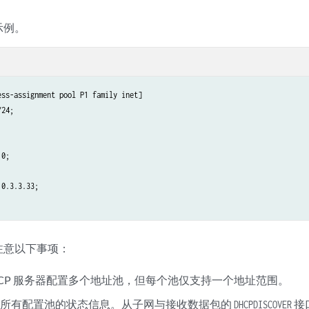
示例。
ss-assignment pool P1 family inet]

24;



0;

0.3.3.33;

注意以下事项：
HCP 服务器配置多个地址池，但每个池仅支持一个地址范围。
维护所有配置池的状态信息。从子网与接收数据包的
接
DHCPDISCOVER