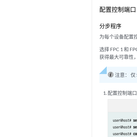
配置控制端口
分步程序
为每个设备配置
选择 FPC 1 和
获得最大可靠性，
注意：
仅
配置控制端
user@host# 
se
user@host# 
se
user@host# 
co