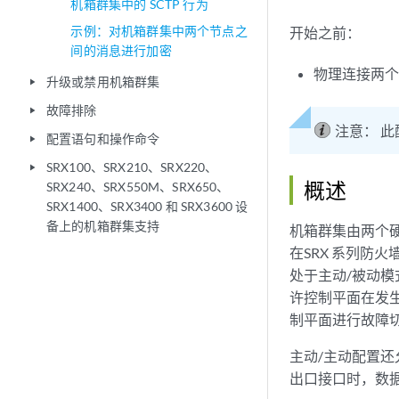
机箱群集中的 SCTP 行为
示例：对机箱群集中两个节点之
开始之前：
间的消息进行加密
物理连接两个
升级或禁用机箱群集
play_arrow
故障排除
play_arrow
注意：
此
配置语句和操作命令
play_arrow
SRX100、SRX210、SRX220、
play_arrow
概述
SRX240、SRX550M、SRX650、
SRX1400、SRX3400 和 SRX3600 设
备上的机箱群集支持
机箱群集由两个硬
在SRX 系列防
处于主动/被动
许控制平面在发
制平面进行故障
主动/主动配置
出口接口时，数