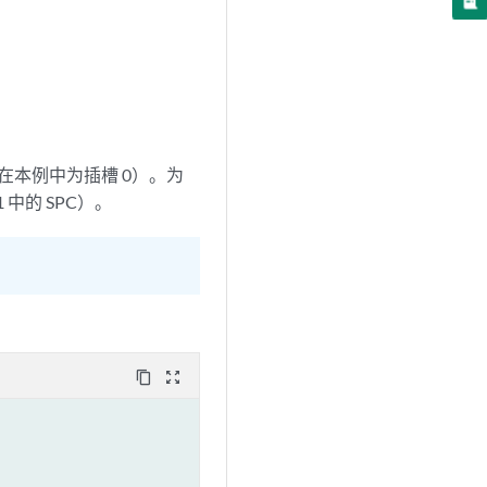
 上（在本例中为插槽 0）。为
中的 SPC）。
content_copy
zoom_out_map