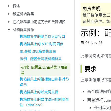
概述
play_arrow
免责声明:
设置机箱群集
play_arrow
我们将使用第三
证其准确性。如果
在机箱群集中配置冗余和故障切换
play_arrow
机箱群集操作
示例：配
play_arrow
机箱群集中的聚合以太网接口
06-Nov-25
date_range
机箱群集上的 NTP 时间同步
主动/被动机箱群集部署
此示例说明如何在
示例：配置全网状机箱群集
示例：配置主动/主动第 3 层部
要求
署
机箱群集上的组播路由和非对称
此示例使用以下
路由
两个瞻博网络 S
机箱群集上的以太网交换
机箱群集上的媒体访问控制安全
两台运行 Jun
性 （MACsec）
任何以太