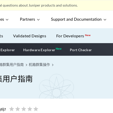
l questions about Juniper products and solutions.
ces
Partners
Support and Documentation
ts
Validated Designs
For Developers
New
New
New application
 Explorer
Hardware Explorer
Port Checker
机箱群集用户指南
机箱群集操作
集用户指南
star
star
star
star
star
吗?