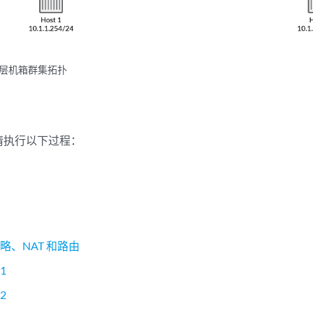
3 层机箱群集拓扑
请执行以下过程：
口
式
数
略、NAT 和路由
1
2