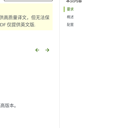
本页内容
要求
供高质量译文，但无法保
概述
F 仅提供英文版.
配置
arrow_backward
arrow_forward
或更高版本。