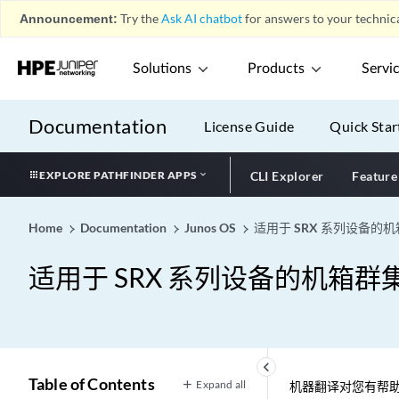
Announcement:
Try the
Ask AI chatbot
for answers to your technica
Solutions
Products
Servi
Documentation
License Guide
Quick Star
EXPLORE PATHFINDER APPS
CLI Explorer
Feature
Home
Documentation
Junos OS
适用于 SRX 系列设备的
适用于 SRX 系列设备的机箱群
keyboard_arrow_left
Table of Contents
Expand all
机器翻译对您有帮助