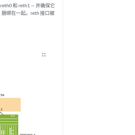
 和 reth1 — 并确保它
绑在一起。reth 接口被
zoom_out_map