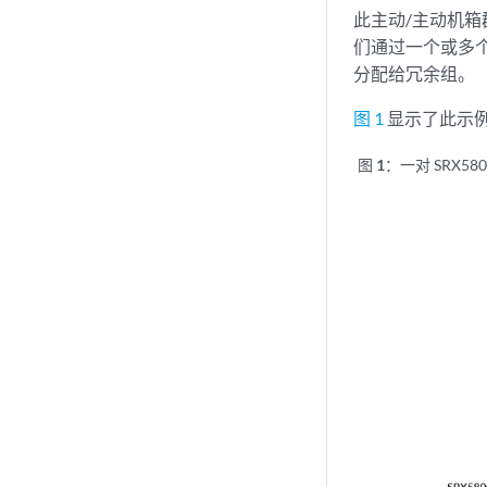
此主动/主动机箱群集
们通过一个或多个
分配给冗余组。
图 1
显示了此示
图 1：
一对 SRX58