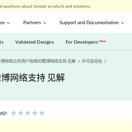
l questions about Juniper products and solutions.
ces
Partners
Support and Documentation
ts
Validated Designs
For Developers
New
瞻博网络云的用户指南的瞻博网络支持 见解
许可自动化
博网络支持 见解
star
star
star
star
star
吗?