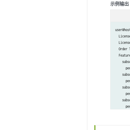
示例输出
user@hos
  Licens
  Licens
  Order 
  Feature
    subs
      per
    subs
      per
    subs
      per
    subs
      per
    subs
      per