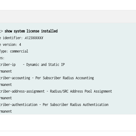
t> 
show system license installed
e identifier: 
A123XXXXXX
e version: 4

Type: commercial

s:

criber-ip    - Dynamic and Static IP

manent

criber-accounting - Per Subscriber Radius Accounting

manent

criber-address-assignment - Radius/SRC Address Pool Assignment

manent

criber-authentication - Per Subscriber Radius Authentication

manent

criber-vlan  - Dynamic Auto-sensed Vlan

manent
