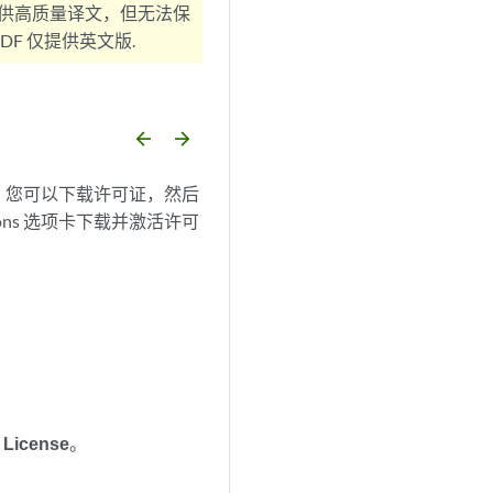
供高质量译文，但无法保
F 仅提供英文版.
arrow_backward
arrow_forward
，您可以下载许可证，然后
ations 选项卡下载并激活许可
 License
。