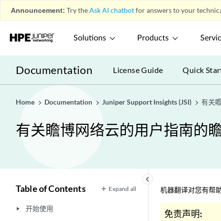
Announcement:
Try the
Ask AI chatbot
for answers to your technica
Solutions
Products
Servi
Documentation
License Guide
Quick Star
Home
Documentation
Juniper Support Insights (JSI)
有关
有关瞻博网络云的用户指南的瞻
keyboard_arrow_left
Table of Contents
Expand all
机器翻译对您有帮助
开始使用
play_arrow
免责声明: