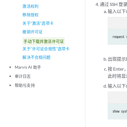
通过 SSH 
激活权利
输入以下
移除授权
关于“激活”选项卡
撤销许可证
request 
手动下载并激活许可证
关于“许可证合规性”选项卡
解决不合规问题
出现提示
Marvis AI 助手
play_arrow
按 Ente
此时将显
审计日志
play_arrow
帮助与支持
输入以下
play_arrow
show sys