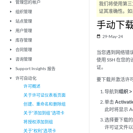
管理您的帐户
play_arrow
我们将使用第三
证其准确性。如果
组织管理
play_arrow
站点管理
手动下
play_arrow
用户管理
play_arrow
29-May-24
date_range
库存管理
play_arrow
合同管理
play_arrow
当您遇到网络错
咨询管理
使用 SSH 在您的设
play_arrow
证。
Support Insights 报告
play_arrow
许可自动化
play_arrow
要下载并激活许
许可概述
导航到
组织 >
关于许可证仪表板页面
单击
Activat
创建、重命名和删除组
此时将显示 Act
关于“添加到组”选项卡
选择要下载
将授权添加到组
许可证文件以
关于“权利”选项卡