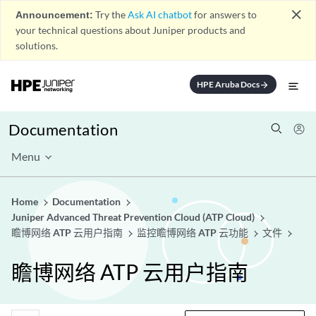
close
Announcement:
Try the
Ask AI chatbot
for answers to
your technical questions about Juniper products and
solutions.
HPE Aruba Docs
arrow_forward
Documentation
Menu
Home
Documentation
Juniper Advanced Threat Prevention Cloud (ATP Cloud)
瞻博网络 ATP 云用户指南
监控瞻博网络 ATP 云功能
文件
瞻博网络 ATP 云用户指南